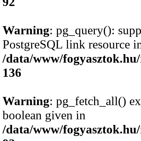
92
Warning
: pg_query(): supp
PostgreSQL link resource i
/data/www/fogyasztok.hu
136
Warning
: pg_fetch_all() e
boolean given in
/data/www/fogyasztok.hu