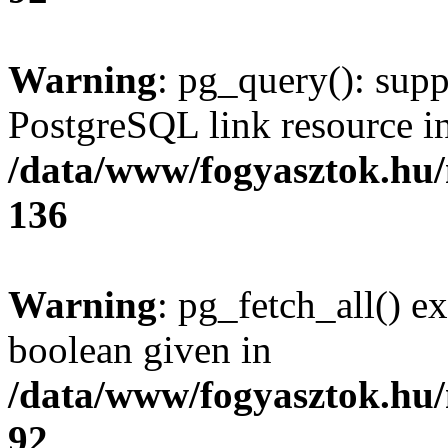
Warning
: pg_query(): supp
PostgreSQL link resource i
/data/www/fogyasztok.hu
136
Warning
: pg_fetch_all() e
boolean given in
/data/www/fogyasztok.hu
92