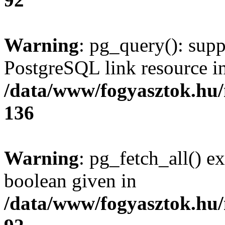
Warning
: pg_query(): supp
PostgreSQL link resource i
/data/www/fogyasztok.hu
136
Warning
: pg_fetch_all() e
boolean given in
/data/www/fogyasztok.hu