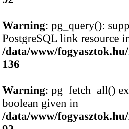
Warning
: pg_query(): supp
PostgreSQL link resource i
/data/www/fogyasztok.hu
136
Warning
: pg_fetch_all() e
boolean given in
/data/www/fogyasztok.hu
92