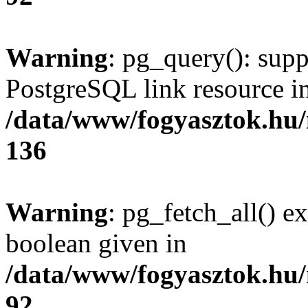
Warning
: pg_query(): supp
PostgreSQL link resource i
/data/www/fogyasztok.hu
136
Warning
: pg_fetch_all() e
boolean given in
/data/www/fogyasztok.hu
92