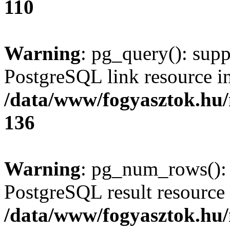
110
Warning
: pg_query(): supp
PostgreSQL link resource i
/data/www/fogyasztok.hu
136
Warning
: pg_num_rows(): 
PostgreSQL result resource 
/data/www/fogyasztok.hu