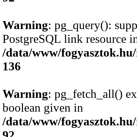
Warning
: pg_query(): supp
PostgreSQL link resource i
/data/www/fogyasztok.hu
136
Warning
: pg_fetch_all() e
boolean given in
/data/www/fogyasztok.hu
92