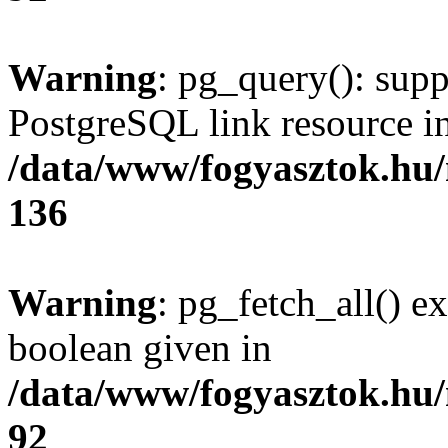
Warning
: pg_query(): supp
PostgreSQL link resource i
/data/www/fogyasztok.hu
136
Warning
: pg_fetch_all() e
boolean given in
/data/www/fogyasztok.hu
92