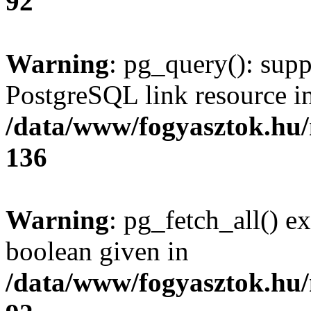
92
Warning
: pg_query(): supp
PostgreSQL link resource i
/data/www/fogyasztok.hu
136
Warning
: pg_fetch_all() e
boolean given in
/data/www/fogyasztok.hu