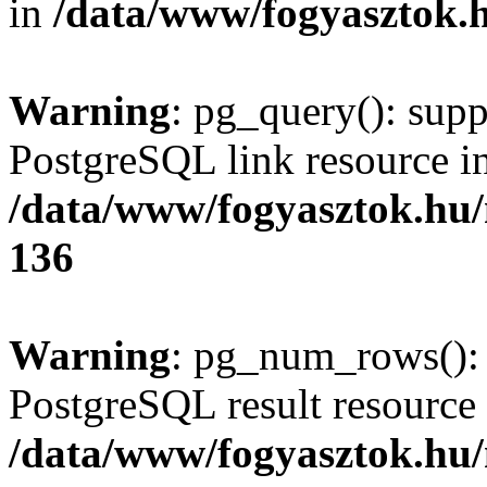
in
/data/www/fogyasztok.h
Warning
: pg_query(): supp
PostgreSQL link resource i
/data/www/fogyasztok.hu
136
Warning
: pg_num_rows(): 
PostgreSQL result resource 
/data/www/fogyasztok.hu