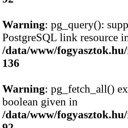
Warning
: pg_query(): supp
PostgreSQL link resource i
/data/www/fogyasztok.hu
136
Warning
: pg_fetch_all() e
boolean given in
/data/www/fogyasztok.hu
92