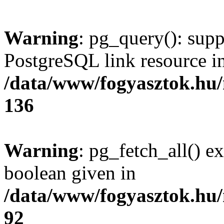
Warning
: pg_query(): supp
PostgreSQL link resource i
/data/www/fogyasztok.hu
136
Warning
: pg_fetch_all() e
boolean given in
/data/www/fogyasztok.hu
92