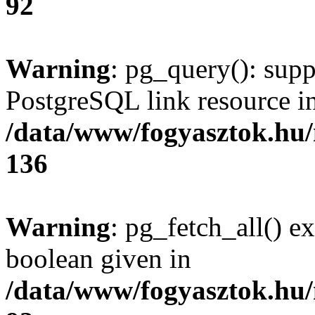
92
Warning
: pg_query(): supp
PostgreSQL link resource i
/data/www/fogyasztok.hu
136
Warning
: pg_fetch_all() e
boolean given in
/data/www/fogyasztok.hu