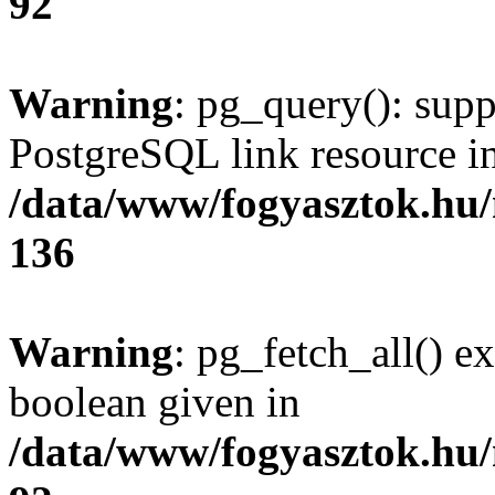
92
Warning
: pg_query(): supp
PostgreSQL link resource i
/data/www/fogyasztok.hu
136
Warning
: pg_fetch_all() e
boolean given in
/data/www/fogyasztok.hu