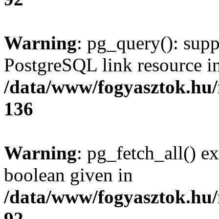
Warning
: pg_query(): supp
PostgreSQL link resource i
/data/www/fogyasztok.hu
136
Warning
: pg_fetch_all() e
boolean given in
/data/www/fogyasztok.hu
92