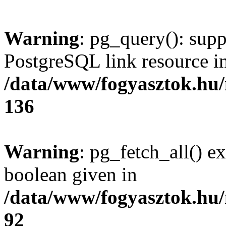
Warning
: pg_query(): supp
PostgreSQL link resource i
/data/www/fogyasztok.hu
136
Warning
: pg_fetch_all() e
boolean given in
/data/www/fogyasztok.hu
92