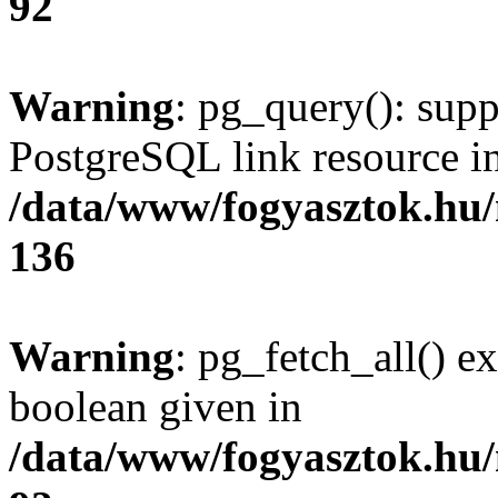
92
Warning
: pg_query(): supp
PostgreSQL link resource i
/data/www/fogyasztok.hu
136
Warning
: pg_fetch_all() e
boolean given in
/data/www/fogyasztok.hu