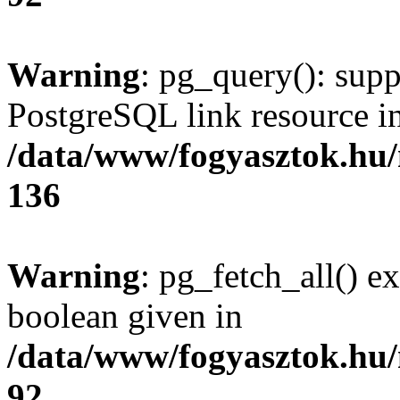
Warning
: pg_query(): supp
PostgreSQL link resource i
/data/www/fogyasztok.hu
136
Warning
: pg_fetch_all() e
boolean given in
/data/www/fogyasztok.hu
92