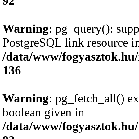
92
Warning
: pg_query(): supp
PostgreSQL link resource i
/data/www/fogyasztok.hu
136
Warning
: pg_fetch_all() e
boolean given in
/data/www/fogyasztok.hu