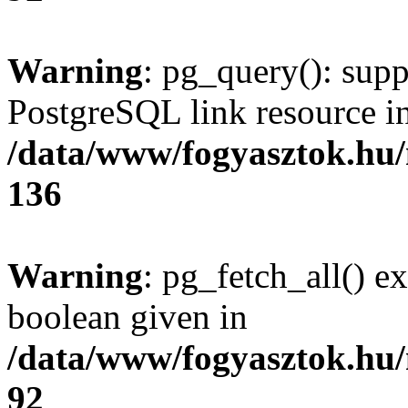
Warning
: pg_query(): supp
PostgreSQL link resource i
/data/www/fogyasztok.hu
136
Warning
: pg_fetch_all() e
boolean given in
/data/www/fogyasztok.hu
92