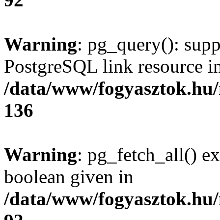
Warning
: pg_query(): supp
PostgreSQL link resource i
/data/www/fogyasztok.hu
136
Warning
: pg_fetch_all() e
boolean given in
/data/www/fogyasztok.hu