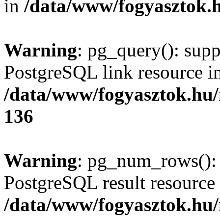
in
/data/www/fogyasztok.h
Warning
: pg_query(): supp
PostgreSQL link resource i
/data/www/fogyasztok.hu
136
Warning
: pg_num_rows(): 
PostgreSQL result resource 
/data/www/fogyasztok.hu