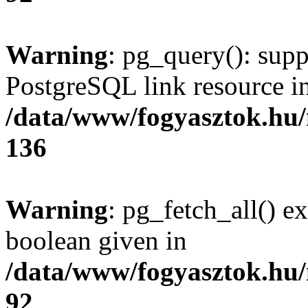
Warning
: pg_query(): supp
PostgreSQL link resource i
/data/www/fogyasztok.hu
136
Warning
: pg_fetch_all() e
boolean given in
/data/www/fogyasztok.hu
92