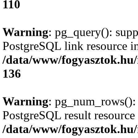
110
Warning
: pg_query(): supp
PostgreSQL link resource i
/data/www/fogyasztok.hu
136
Warning
: pg_num_rows(): 
PostgreSQL result resource 
/data/www/fogyasztok.hu