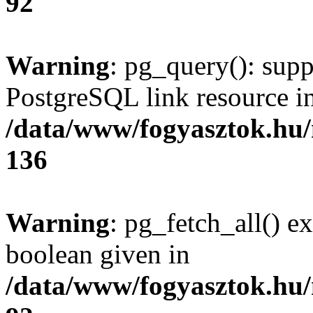
92
Warning
: pg_query(): supp
PostgreSQL link resource i
/data/www/fogyasztok.hu
136
Warning
: pg_fetch_all() e
boolean given in
/data/www/fogyasztok.hu