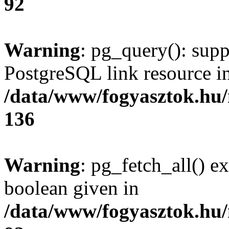
92
Warning
: pg_query(): supp
PostgreSQL link resource i
/data/www/fogyasztok.hu
136
Warning
: pg_fetch_all() e
boolean given in
/data/www/fogyasztok.hu