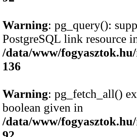
Warning
: pg_query(): supp
PostgreSQL link resource i
/data/www/fogyasztok.hu
136
Warning
: pg_fetch_all() e
boolean given in
/data/www/fogyasztok.hu
92