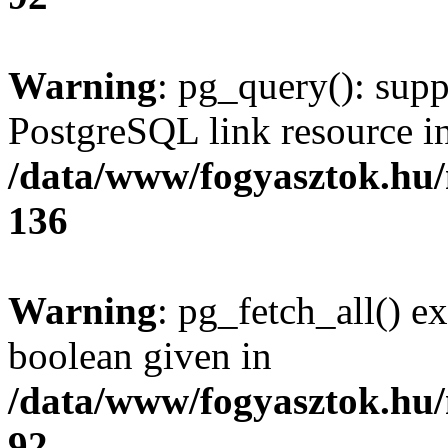
Warning
: pg_query(): supp
PostgreSQL link resource i
/data/www/fogyasztok.hu
136
Warning
: pg_fetch_all() e
boolean given in
/data/www/fogyasztok.hu
92