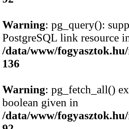
Warning
: pg_query(): supp
PostgreSQL link resource i
/data/www/fogyasztok.hu
136
Warning
: pg_fetch_all() e
boolean given in
/data/www/fogyasztok.hu
92