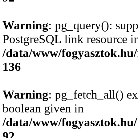
Warning
: pg_query(): supp
PostgreSQL link resource i
/data/www/fogyasztok.hu
136
Warning
: pg_fetch_all() e
boolean given in
/data/www/fogyasztok.hu
92