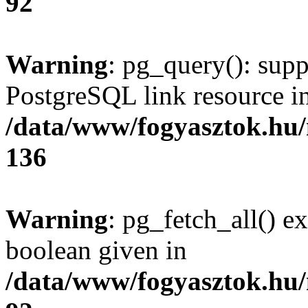
92
Warning
: pg_query(): supp
PostgreSQL link resource i
/data/www/fogyasztok.hu
136
Warning
: pg_fetch_all() e
boolean given in
/data/www/fogyasztok.hu