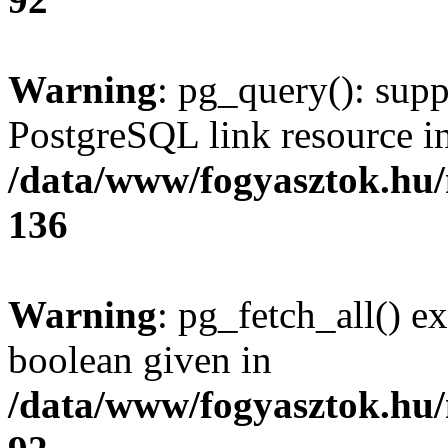
Warning
: pg_query(): supp
PostgreSQL link resource i
/data/www/fogyasztok.hu
136
Warning
: pg_fetch_all() e
boolean given in
/data/www/fogyasztok.hu