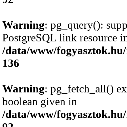
Warning
: pg_query(): supp
PostgreSQL link resource i
/data/www/fogyasztok.hu
136
Warning
: pg_fetch_all() e
boolean given in
/data/www/fogyasztok.hu
92