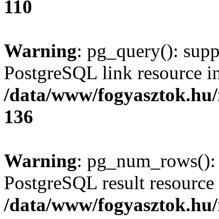
110
Warning
: pg_query(): supp
PostgreSQL link resource i
/data/www/fogyasztok.hu
136
Warning
: pg_num_rows(): 
PostgreSQL result resource 
/data/www/fogyasztok.hu