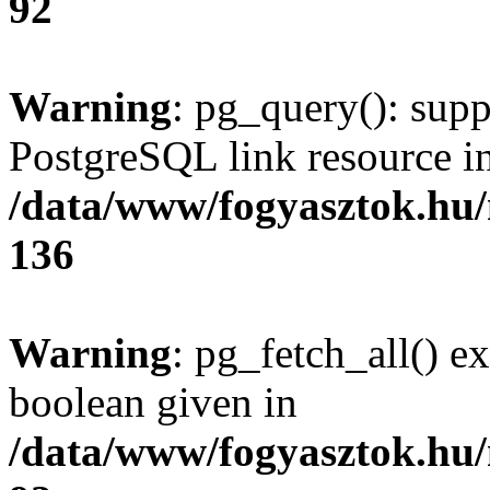
92
Warning
: pg_query(): supp
PostgreSQL link resource i
/data/www/fogyasztok.hu
136
Warning
: pg_fetch_all() e
boolean given in
/data/www/fogyasztok.hu