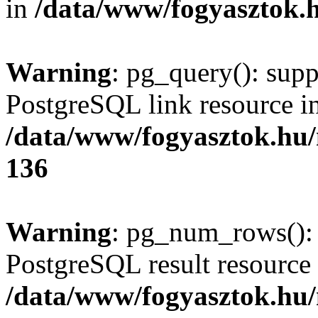
in
/data/www/fogyasztok.h
Warning
: pg_query(): supp
PostgreSQL link resource i
/data/www/fogyasztok.hu
136
Warning
: pg_num_rows(): 
PostgreSQL result resource 
/data/www/fogyasztok.hu