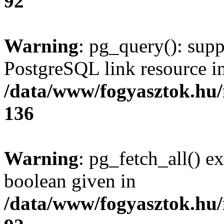
92
Warning
: pg_query(): supp
PostgreSQL link resource i
/data/www/fogyasztok.hu
136
Warning
: pg_fetch_all() e
boolean given in
/data/www/fogyasztok.hu