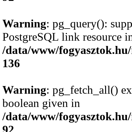
Warning
: pg_query(): supp
PostgreSQL link resource i
/data/www/fogyasztok.hu
136
Warning
: pg_fetch_all() e
boolean given in
/data/www/fogyasztok.hu
92