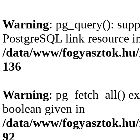
Warning
: pg_query(): supp
PostgreSQL link resource i
/data/www/fogyasztok.hu
136
Warning
: pg_fetch_all() e
boolean given in
/data/www/fogyasztok.hu
92