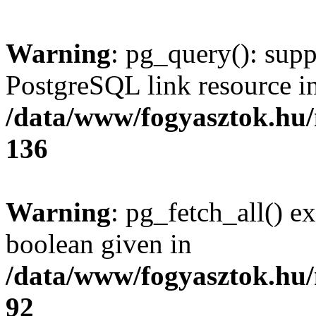
Warning
: pg_query(): supp
PostgreSQL link resource i
/data/www/fogyasztok.hu
136
Warning
: pg_fetch_all() e
boolean given in
/data/www/fogyasztok.hu
92