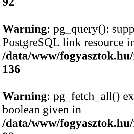
92
Warning
: pg_query(): supp
PostgreSQL link resource i
/data/www/fogyasztok.hu
136
Warning
: pg_fetch_all() e
boolean given in
/data/www/fogyasztok.hu