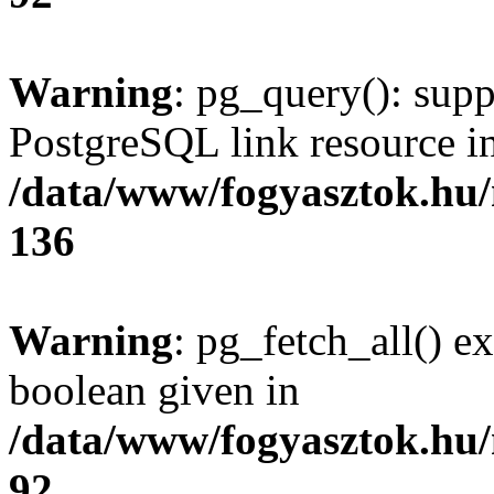
Warning
: pg_query(): supp
PostgreSQL link resource i
/data/www/fogyasztok.hu
136
Warning
: pg_fetch_all() e
boolean given in
/data/www/fogyasztok.hu
92