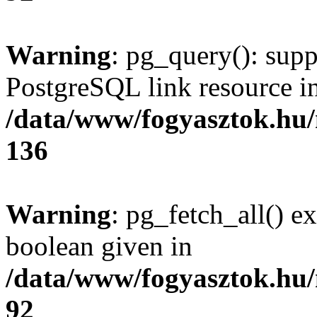
Warning
: pg_query(): supp
PostgreSQL link resource i
/data/www/fogyasztok.hu
136
Warning
: pg_fetch_all() e
boolean given in
/data/www/fogyasztok.hu
92