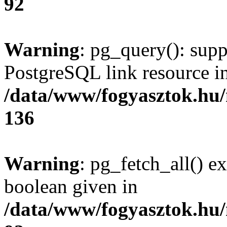
92
Warning
: pg_query(): supp
PostgreSQL link resource i
/data/www/fogyasztok.hu
136
Warning
: pg_fetch_all() e
boolean given in
/data/www/fogyasztok.hu