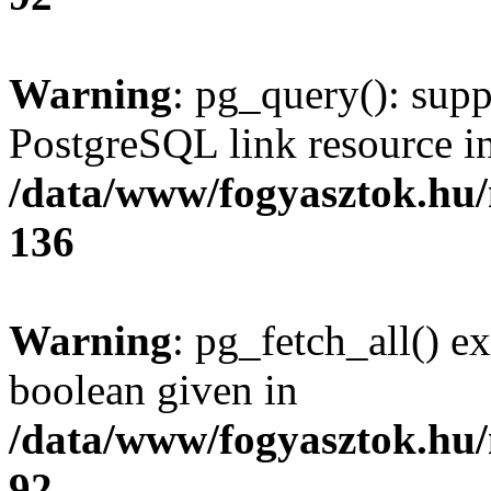
Warning
: pg_query(): supp
PostgreSQL link resource i
/data/www/fogyasztok.hu
136
Warning
: pg_fetch_all() e
boolean given in
/data/www/fogyasztok.hu
92