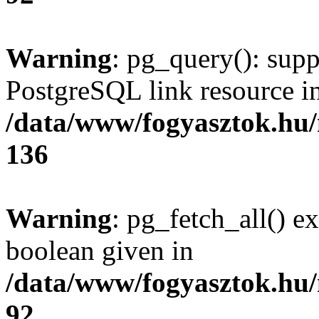
Warning
: pg_query(): supp
PostgreSQL link resource i
/data/www/fogyasztok.hu
136
Warning
: pg_fetch_all() e
boolean given in
/data/www/fogyasztok.hu
92