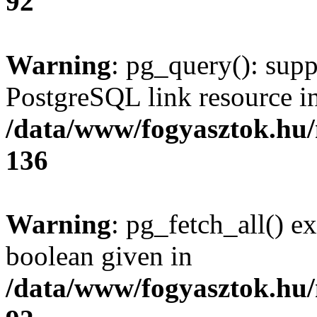
92
Warning
: pg_query(): supp
PostgreSQL link resource i
/data/www/fogyasztok.hu
136
Warning
: pg_fetch_all() e
boolean given in
/data/www/fogyasztok.hu