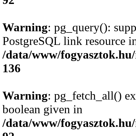
Warning
: pg_query(): supp
PostgreSQL link resource i
/data/www/fogyasztok.hu
136
Warning
: pg_fetch_all() e
boolean given in
/data/www/fogyasztok.hu