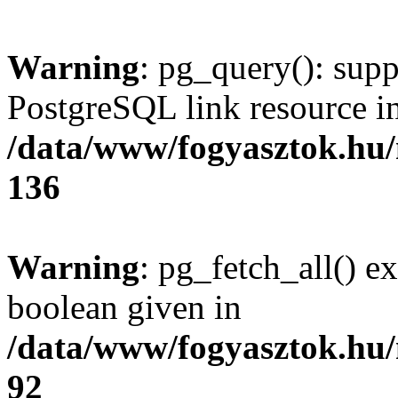
Warning
: pg_query(): supp
PostgreSQL link resource i
/data/www/fogyasztok.hu
136
Warning
: pg_fetch_all() e
boolean given in
/data/www/fogyasztok.hu
92