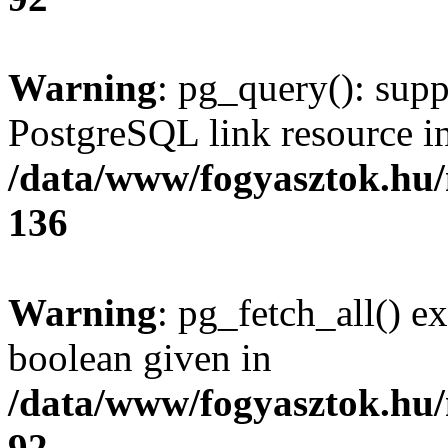
Warning
: pg_query(): supp
PostgreSQL link resource i
/data/www/fogyasztok.hu
136
Warning
: pg_fetch_all() e
boolean given in
/data/www/fogyasztok.hu
92