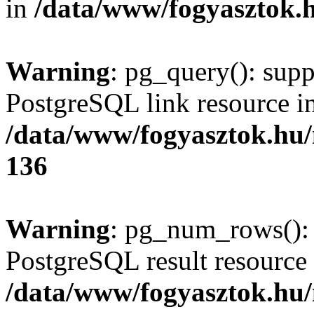
in
/data/www/fogyasztok.h
Warning
: pg_query(): supp
PostgreSQL link resource i
/data/www/fogyasztok.hu
136
Warning
: pg_num_rows(): 
PostgreSQL result resource 
/data/www/fogyasztok.hu