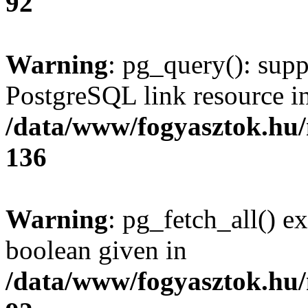
92
Warning
: pg_query(): supp
PostgreSQL link resource i
/data/www/fogyasztok.hu
136
Warning
: pg_fetch_all() e
boolean given in
/data/www/fogyasztok.hu