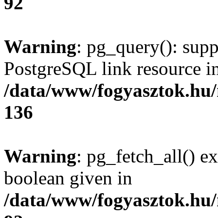
92
Warning
: pg_query(): supp
PostgreSQL link resource i
/data/www/fogyasztok.hu
136
Warning
: pg_fetch_all() e
boolean given in
/data/www/fogyasztok.hu