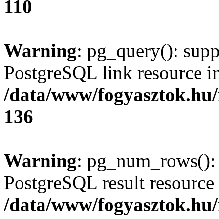
110
Warning
: pg_query(): supp
PostgreSQL link resource i
/data/www/fogyasztok.hu
136
Warning
: pg_num_rows(): 
PostgreSQL result resource 
/data/www/fogyasztok.hu