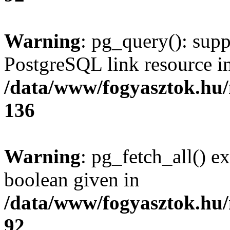
Warning
: pg_query(): supp
PostgreSQL link resource i
/data/www/fogyasztok.hu
136
Warning
: pg_fetch_all() e
boolean given in
/data/www/fogyasztok.hu
92