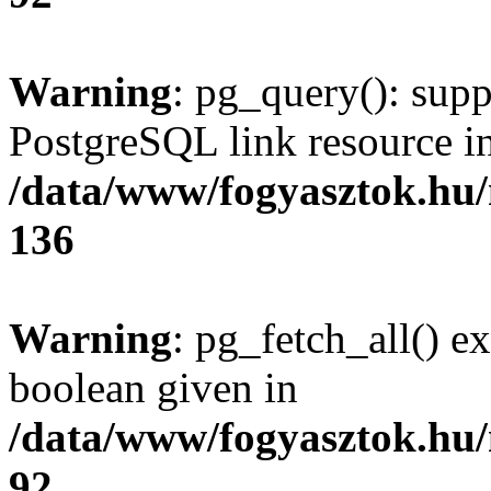
Warning
: pg_query(): supp
PostgreSQL link resource i
/data/www/fogyasztok.hu
136
Warning
: pg_fetch_all() e
boolean given in
/data/www/fogyasztok.hu
92