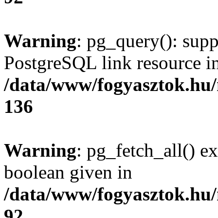
Warning
: pg_query(): supp
PostgreSQL link resource i
/data/www/fogyasztok.hu
136
Warning
: pg_fetch_all() e
boolean given in
/data/www/fogyasztok.hu
92