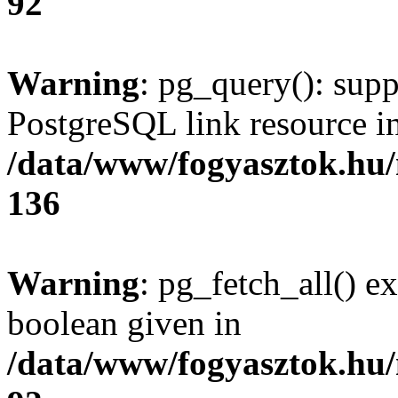
92
Warning
: pg_query(): supp
PostgreSQL link resource i
/data/www/fogyasztok.hu
136
Warning
: pg_fetch_all() e
boolean given in
/data/www/fogyasztok.hu