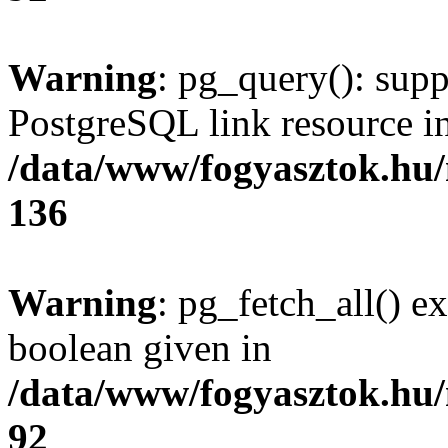
Warning
: pg_query(): supp
PostgreSQL link resource i
/data/www/fogyasztok.hu
136
Warning
: pg_fetch_all() e
boolean given in
/data/www/fogyasztok.hu
92