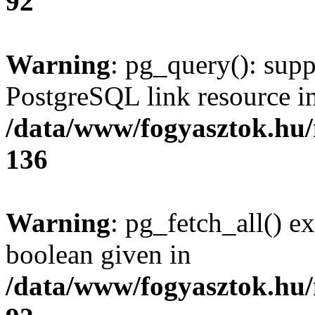
92
Warning
: pg_query(): supp
PostgreSQL link resource i
/data/www/fogyasztok.hu
136
Warning
: pg_fetch_all() e
boolean given in
/data/www/fogyasztok.hu