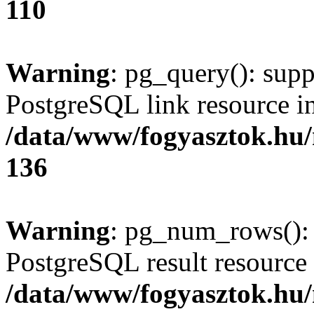
110
Warning
: pg_query(): supp
PostgreSQL link resource i
/data/www/fogyasztok.hu
136
Warning
: pg_num_rows(): 
PostgreSQL result resource 
/data/www/fogyasztok.hu