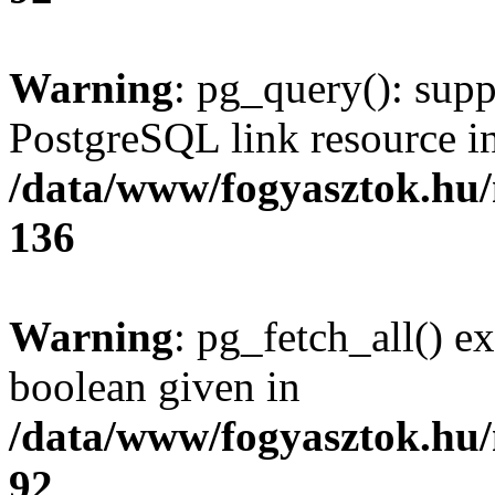
Warning
: pg_query(): supp
PostgreSQL link resource i
/data/www/fogyasztok.hu
136
Warning
: pg_fetch_all() e
boolean given in
/data/www/fogyasztok.hu
92