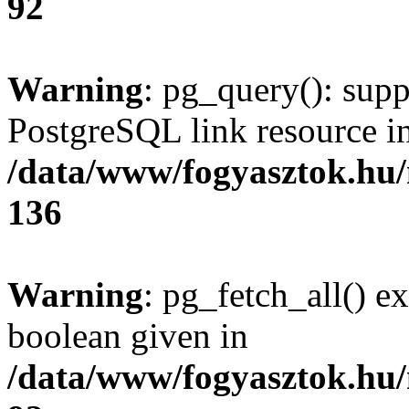
92
Warning
: pg_query(): supp
PostgreSQL link resource i
/data/www/fogyasztok.hu
136
Warning
: pg_fetch_all() e
boolean given in
/data/www/fogyasztok.hu