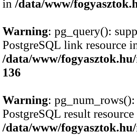
in
/data/www/fogyasztok.h
Warning
: pg_query(): supp
PostgreSQL link resource i
/data/www/fogyasztok.hu
136
Warning
: pg_num_rows(): 
PostgreSQL result resource 
/data/www/fogyasztok.hu