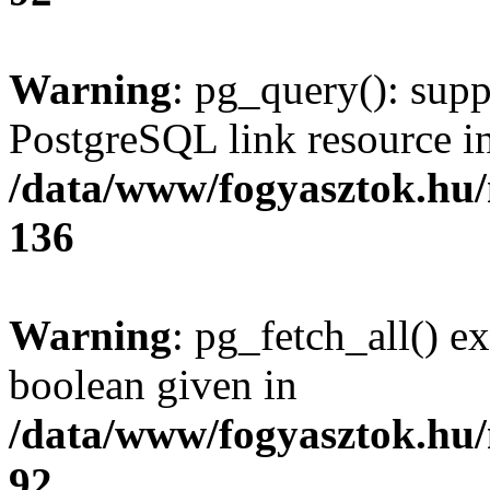
Warning
: pg_query(): supp
PostgreSQL link resource i
/data/www/fogyasztok.hu
136
Warning
: pg_fetch_all() e
boolean given in
/data/www/fogyasztok.hu
92