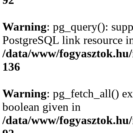
Warning
: pg_query(): supp
PostgreSQL link resource i
/data/www/fogyasztok.hu
136
Warning
: pg_fetch_all() e
boolean given in
/data/www/fogyasztok.hu