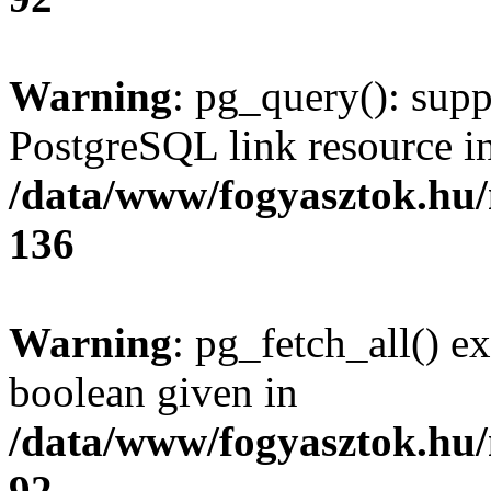
Warning
: pg_query(): supp
PostgreSQL link resource i
/data/www/fogyasztok.hu
136
Warning
: pg_fetch_all() e
boolean given in
/data/www/fogyasztok.hu
92