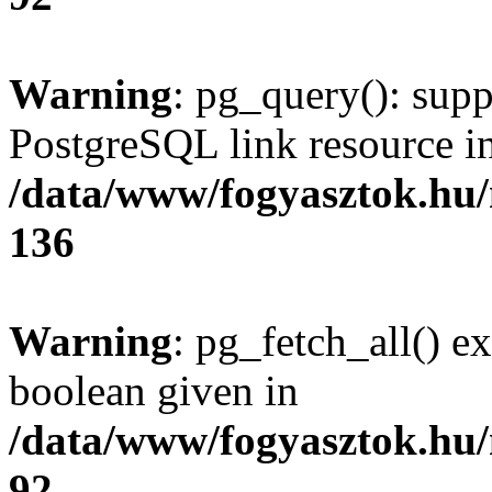
Warning
: pg_query(): supp
PostgreSQL link resource i
/data/www/fogyasztok.hu
136
Warning
: pg_fetch_all() e
boolean given in
/data/www/fogyasztok.hu
92