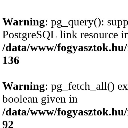
Warning
: pg_query(): supp
PostgreSQL link resource i
/data/www/fogyasztok.hu
136
Warning
: pg_fetch_all() e
boolean given in
/data/www/fogyasztok.hu
92