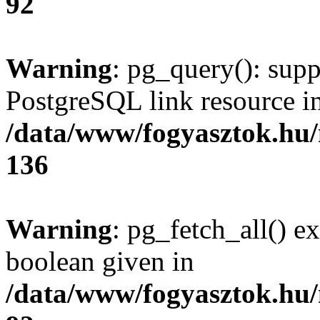
92
Warning
: pg_query(): supp
PostgreSQL link resource i
/data/www/fogyasztok.hu
136
Warning
: pg_fetch_all() e
boolean given in
/data/www/fogyasztok.hu