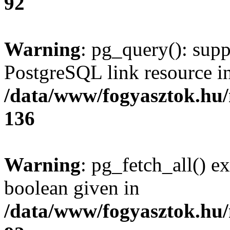
92
Warning
: pg_query(): supp
PostgreSQL link resource i
/data/www/fogyasztok.hu
136
Warning
: pg_fetch_all() e
boolean given in
/data/www/fogyasztok.hu