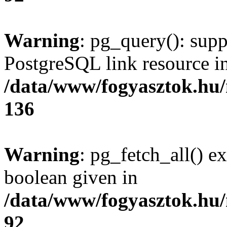
Warning
: pg_query(): supp
PostgreSQL link resource i
/data/www/fogyasztok.hu
136
Warning
: pg_fetch_all() e
boolean given in
/data/www/fogyasztok.hu
92