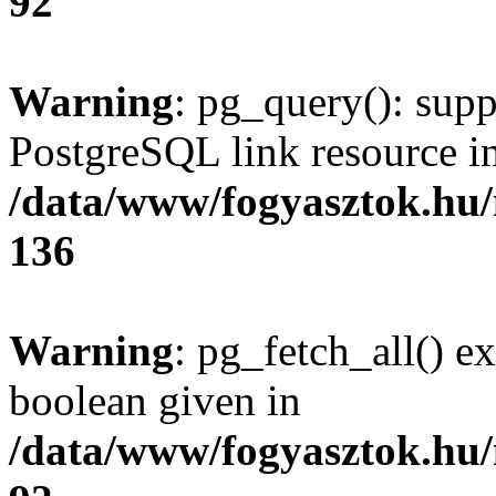
92
Warning
: pg_query(): supp
PostgreSQL link resource i
/data/www/fogyasztok.hu
136
Warning
: pg_fetch_all() e
boolean given in
/data/www/fogyasztok.hu