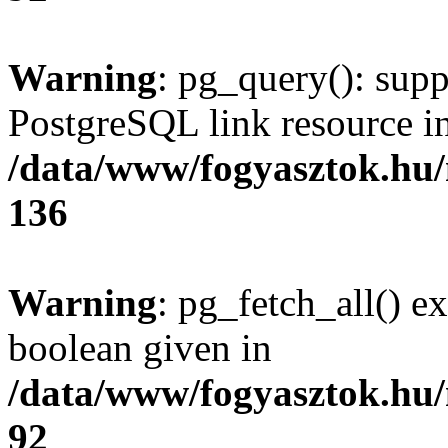
Warning
: pg_query(): supp
PostgreSQL link resource i
/data/www/fogyasztok.hu
136
Warning
: pg_fetch_all() e
boolean given in
/data/www/fogyasztok.hu
92