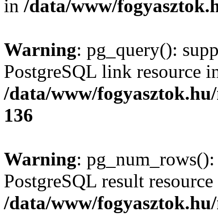
in
/data/www/fogyasztok.h
Warning
: pg_query(): supp
PostgreSQL link resource i
/data/www/fogyasztok.hu
136
Warning
: pg_num_rows(): 
PostgreSQL result resource 
/data/www/fogyasztok.hu