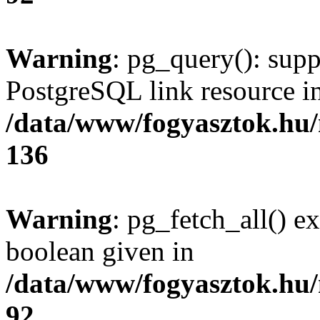
Warning
: pg_query(): supp
PostgreSQL link resource i
/data/www/fogyasztok.hu
136
Warning
: pg_fetch_all() e
boolean given in
/data/www/fogyasztok.hu
92