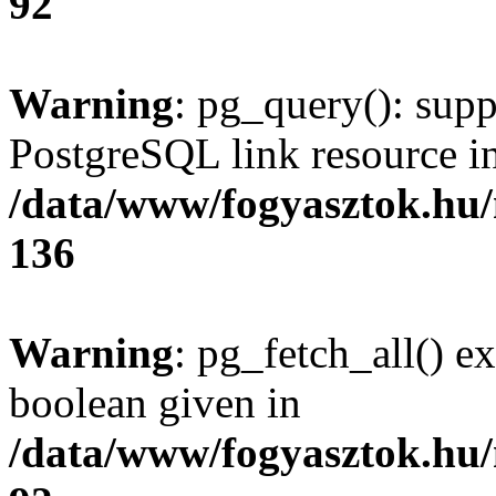
92
Warning
: pg_query(): supp
PostgreSQL link resource i
/data/www/fogyasztok.hu
136
Warning
: pg_fetch_all() e
boolean given in
/data/www/fogyasztok.hu