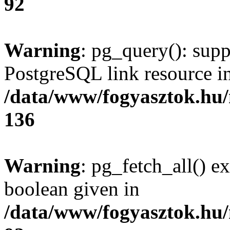
92
Warning
: pg_query(): supp
PostgreSQL link resource i
/data/www/fogyasztok.hu
136
Warning
: pg_fetch_all() e
boolean given in
/data/www/fogyasztok.hu