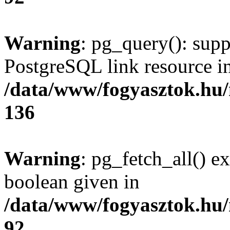
Warning
: pg_query(): supp
PostgreSQL link resource i
/data/www/fogyasztok.hu
136
Warning
: pg_fetch_all() e
boolean given in
/data/www/fogyasztok.hu
92