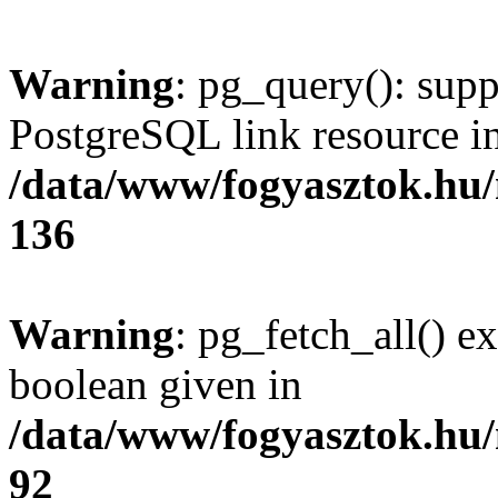
Warning
: pg_query(): supp
PostgreSQL link resource i
/data/www/fogyasztok.hu
136
Warning
: pg_fetch_all() e
boolean given in
/data/www/fogyasztok.hu
92