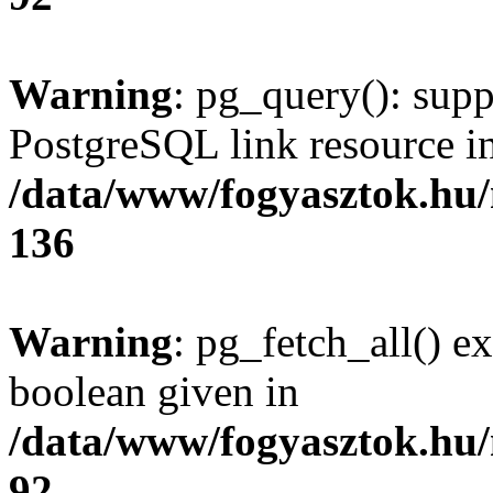
Warning
: pg_query(): supp
PostgreSQL link resource i
/data/www/fogyasztok.hu
136
Warning
: pg_fetch_all() e
boolean given in
/data/www/fogyasztok.hu
92