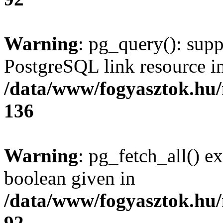
Warning
: pg_query(): supp
PostgreSQL link resource i
/data/www/fogyasztok.hu
136
Warning
: pg_fetch_all() e
boolean given in
/data/www/fogyasztok.hu
92