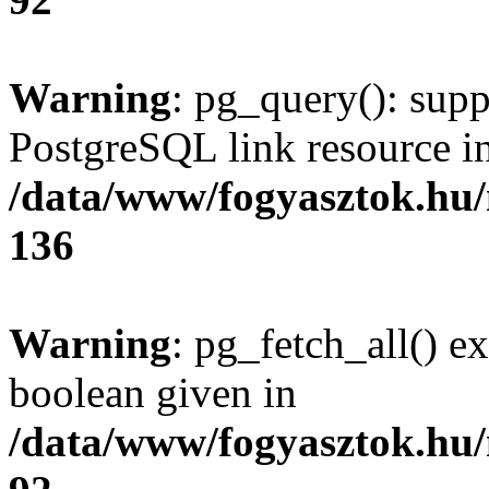
Warning
: pg_query(): supp
PostgreSQL link resource i
/data/www/fogyasztok.hu
136
Warning
: pg_fetch_all() e
boolean given in
/data/www/fogyasztok.hu