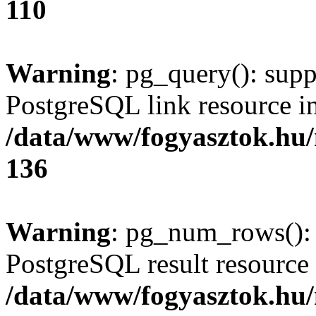
110
Warning
: pg_query(): supp
PostgreSQL link resource i
/data/www/fogyasztok.hu
136
Warning
: pg_num_rows(): 
PostgreSQL result resource 
/data/www/fogyasztok.hu