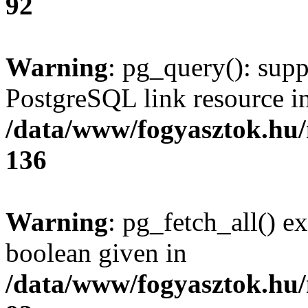
92
Warning
: pg_query(): supp
PostgreSQL link resource i
/data/www/fogyasztok.hu
136
Warning
: pg_fetch_all() e
boolean given in
/data/www/fogyasztok.hu