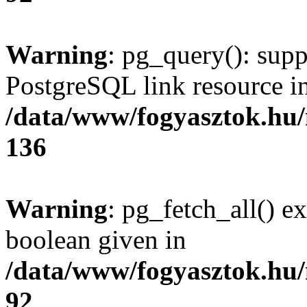
Warning
: pg_query(): supp
PostgreSQL link resource i
/data/www/fogyasztok.hu
136
Warning
: pg_fetch_all() e
boolean given in
/data/www/fogyasztok.hu
92