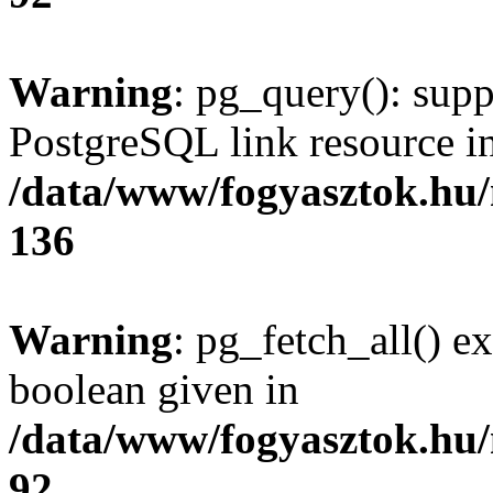
Warning
: pg_query(): supp
PostgreSQL link resource i
/data/www/fogyasztok.hu
136
Warning
: pg_fetch_all() e
boolean given in
/data/www/fogyasztok.hu
92