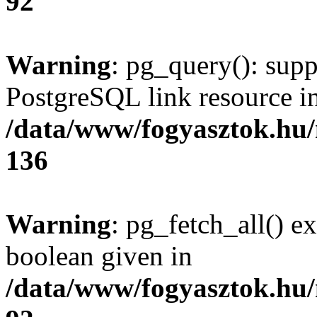
92
Warning
: pg_query(): supp
PostgreSQL link resource i
/data/www/fogyasztok.hu
136
Warning
: pg_fetch_all() e
boolean given in
/data/www/fogyasztok.hu