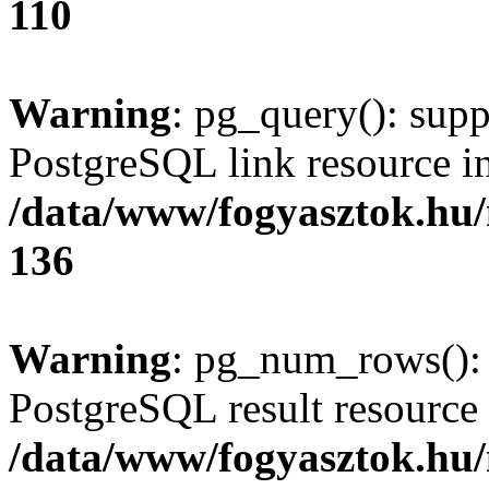
110
Warning
: pg_query(): supp
PostgreSQL link resource i
/data/www/fogyasztok.hu
136
Warning
: pg_num_rows(): 
PostgreSQL result resource 
/data/www/fogyasztok.hu