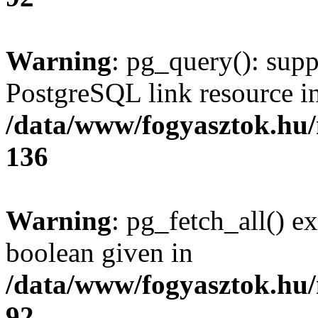
Warning
: pg_query(): supp
PostgreSQL link resource i
/data/www/fogyasztok.hu
136
Warning
: pg_fetch_all() e
boolean given in
/data/www/fogyasztok.hu
92