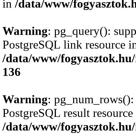
in
/data/www/fogyasztok.h
Warning
: pg_query(): supp
PostgreSQL link resource i
/data/www/fogyasztok.hu
136
Warning
: pg_num_rows(): 
PostgreSQL result resource 
/data/www/fogyasztok.hu