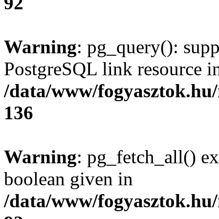
92
Warning
: pg_query(): supp
PostgreSQL link resource i
/data/www/fogyasztok.hu
136
Warning
: pg_fetch_all() e
boolean given in
/data/www/fogyasztok.hu