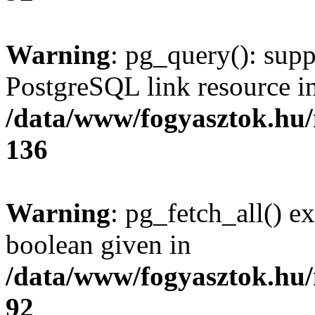
Warning
: pg_query(): supp
PostgreSQL link resource i
/data/www/fogyasztok.hu
136
Warning
: pg_fetch_all() e
boolean given in
/data/www/fogyasztok.hu
92