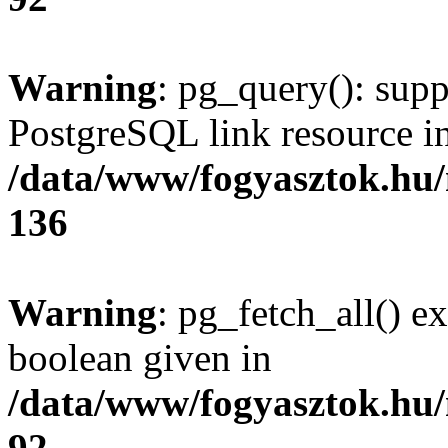
Warning
: pg_query(): supp
PostgreSQL link resource i
/data/www/fogyasztok.hu
136
Warning
: pg_fetch_all() e
boolean given in
/data/www/fogyasztok.hu
92