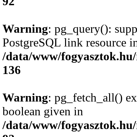
92
Warning
: pg_query(): supp
PostgreSQL link resource i
/data/www/fogyasztok.hu
136
Warning
: pg_fetch_all() e
boolean given in
/data/www/fogyasztok.hu