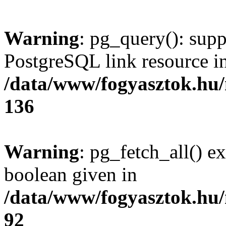
Warning
: pg_query(): supp
PostgreSQL link resource i
/data/www/fogyasztok.hu
136
Warning
: pg_fetch_all() e
boolean given in
/data/www/fogyasztok.hu
92