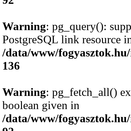
Warning
: pg_query(): supp
PostgreSQL link resource i
/data/www/fogyasztok.hu
136
Warning
: pg_fetch_all() e
boolean given in
/data/www/fogyasztok.hu