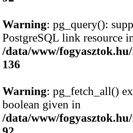
Warning
: pg_query(): supp
PostgreSQL link resource i
/data/www/fogyasztok.hu
136
Warning
: pg_fetch_all() e
boolean given in
/data/www/fogyasztok.hu
92