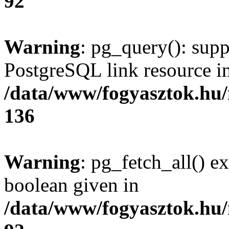
92
Warning
: pg_query(): supp
PostgreSQL link resource i
/data/www/fogyasztok.hu
136
Warning
: pg_fetch_all() e
boolean given in
/data/www/fogyasztok.hu