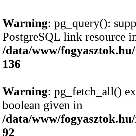
Warning
: pg_query(): supp
PostgreSQL link resource i
/data/www/fogyasztok.hu
136
Warning
: pg_fetch_all() e
boolean given in
/data/www/fogyasztok.hu
92