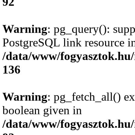
92
Warning
: pg_query(): supp
PostgreSQL link resource i
/data/www/fogyasztok.hu
136
Warning
: pg_fetch_all() e
boolean given in
/data/www/fogyasztok.hu