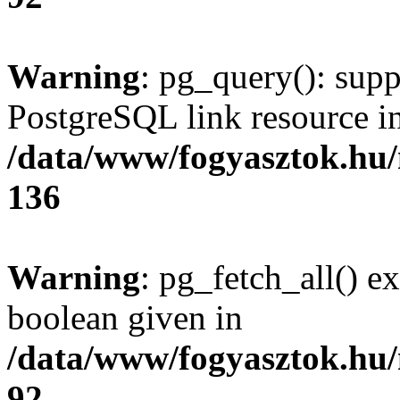
Warning
: pg_query(): supp
PostgreSQL link resource i
/data/www/fogyasztok.hu
136
Warning
: pg_fetch_all() e
boolean given in
/data/www/fogyasztok.hu
92