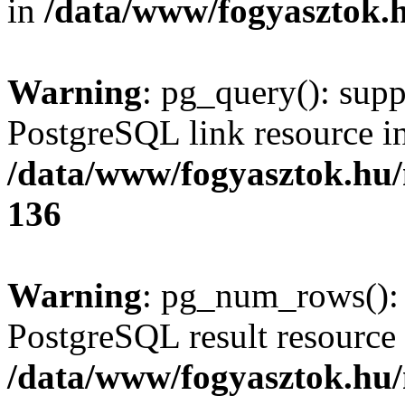
in
/data/www/fogyasztok.h
Warning
: pg_query(): supp
PostgreSQL link resource i
/data/www/fogyasztok.hu
136
Warning
: pg_num_rows(): 
PostgreSQL result resource 
/data/www/fogyasztok.hu