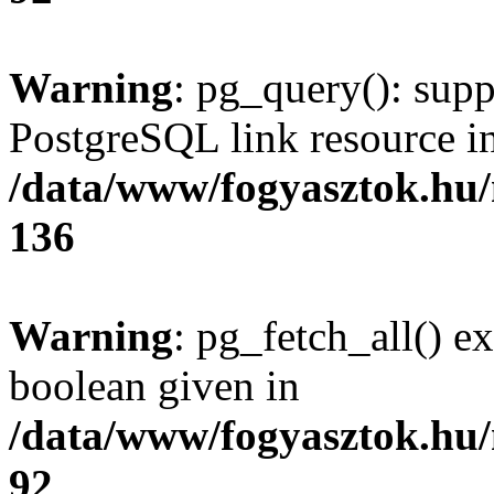
Warning
: pg_query(): supp
PostgreSQL link resource i
/data/www/fogyasztok.hu
136
Warning
: pg_fetch_all() e
boolean given in
/data/www/fogyasztok.hu
92