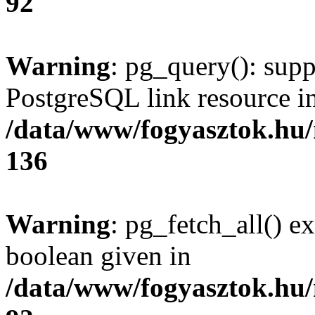
92
Warning
: pg_query(): supp
PostgreSQL link resource i
/data/www/fogyasztok.hu
136
Warning
: pg_fetch_all() e
boolean given in
/data/www/fogyasztok.hu