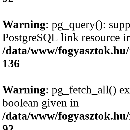
Warning
: pg_query(): supp
PostgreSQL link resource i
/data/www/fogyasztok.hu
136
Warning
: pg_fetch_all() e
boolean given in
/data/www/fogyasztok.hu
92