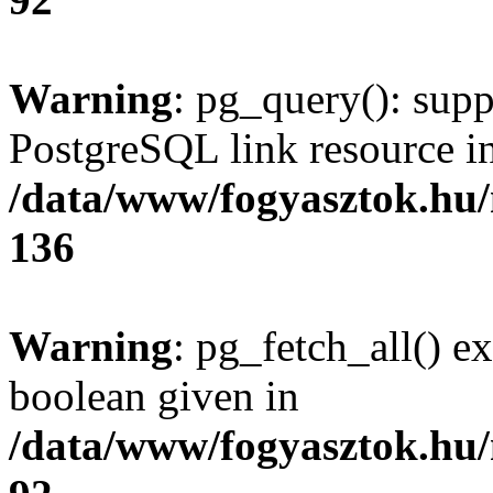
Warning
: pg_query(): supp
PostgreSQL link resource i
/data/www/fogyasztok.hu
136
Warning
: pg_fetch_all() e
boolean given in
/data/www/fogyasztok.hu