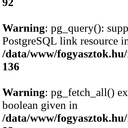
92
Warning
: pg_query(): supp
PostgreSQL link resource i
/data/www/fogyasztok.hu
136
Warning
: pg_fetch_all() e
boolean given in
/data/www/fogyasztok.hu