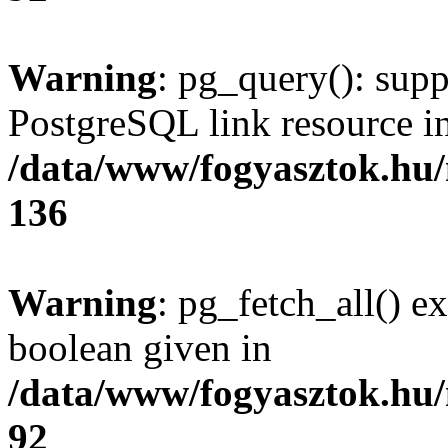
Warning
: pg_query(): supp
PostgreSQL link resource i
/data/www/fogyasztok.hu
136
Warning
: pg_fetch_all() e
boolean given in
/data/www/fogyasztok.hu
92