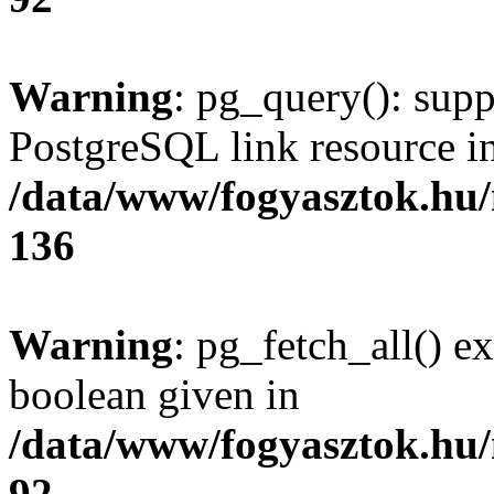
Warning
: pg_query(): supp
PostgreSQL link resource i
/data/www/fogyasztok.hu
136
Warning
: pg_fetch_all() e
boolean given in
/data/www/fogyasztok.hu
92