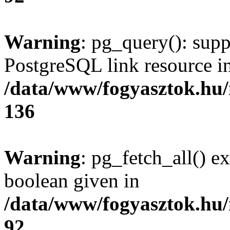
Warning
: pg_query(): supp
PostgreSQL link resource i
/data/www/fogyasztok.hu
136
Warning
: pg_fetch_all() e
boolean given in
/data/www/fogyasztok.hu
92