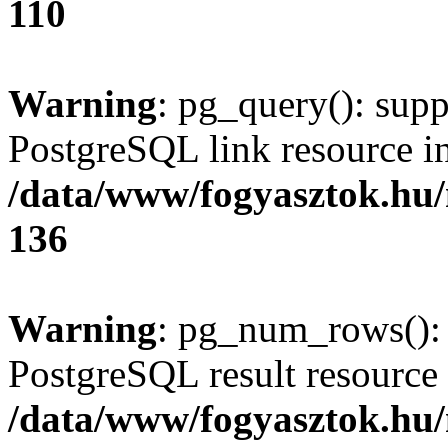
110
Warning
: pg_query(): supp
PostgreSQL link resource i
/data/www/fogyasztok.hu
136
Warning
: pg_num_rows(): 
PostgreSQL result resource 
/data/www/fogyasztok.hu