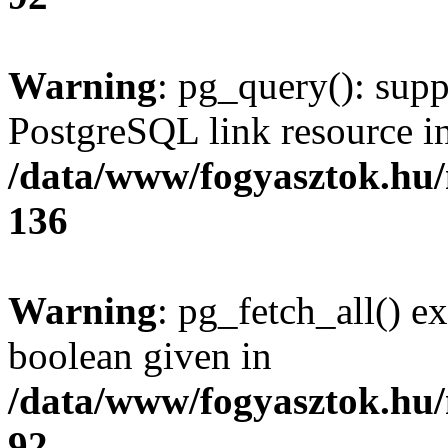
Warning
: pg_query(): supp
PostgreSQL link resource i
/data/www/fogyasztok.hu
136
Warning
: pg_fetch_all() e
boolean given in
/data/www/fogyasztok.hu
92