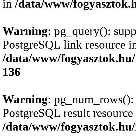
in
/data/www/fogyasztok.h
Warning
: pg_query(): supp
PostgreSQL link resource i
/data/www/fogyasztok.hu
136
Warning
: pg_num_rows(): 
PostgreSQL result resource 
/data/www/fogyasztok.hu