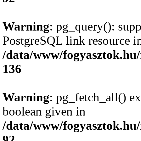
Warning
: pg_query(): supp
PostgreSQL link resource i
/data/www/fogyasztok.hu
136
Warning
: pg_fetch_all() e
boolean given in
/data/www/fogyasztok.hu
92