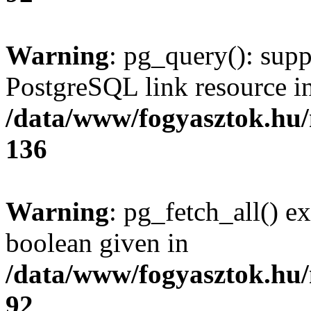
Warning
: pg_query(): supp
PostgreSQL link resource i
/data/www/fogyasztok.hu
136
Warning
: pg_fetch_all() e
boolean given in
/data/www/fogyasztok.hu
92