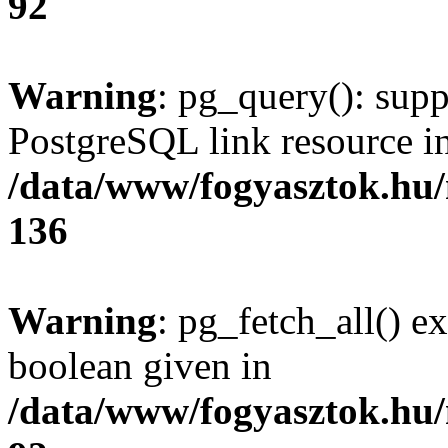
92
Warning
: pg_query(): supp
PostgreSQL link resource i
/data/www/fogyasztok.hu
136
Warning
: pg_fetch_all() e
boolean given in
/data/www/fogyasztok.hu