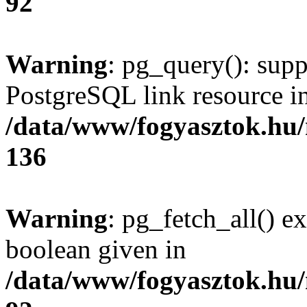
92
Warning
: pg_query(): supp
PostgreSQL link resource i
/data/www/fogyasztok.hu
136
Warning
: pg_fetch_all() e
boolean given in
/data/www/fogyasztok.hu