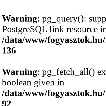
Warning
: pg_query(): supp
PostgreSQL link resource i
/data/www/fogyasztok.hu
136
Warning
: pg_fetch_all() e
boolean given in
/data/www/fogyasztok.hu
92