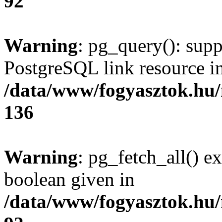
92
Warning
: pg_query(): supp
PostgreSQL link resource i
/data/www/fogyasztok.hu
136
Warning
: pg_fetch_all() e
boolean given in
/data/www/fogyasztok.hu