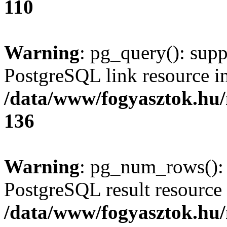
110
Warning
: pg_query(): supp
PostgreSQL link resource i
/data/www/fogyasztok.hu
136
Warning
: pg_num_rows(): 
PostgreSQL result resource 
/data/www/fogyasztok.hu