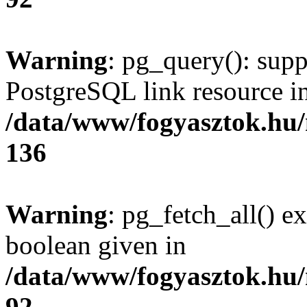
Warning
: pg_query(): supp
PostgreSQL link resource i
/data/www/fogyasztok.hu
136
Warning
: pg_fetch_all() e
boolean given in
/data/www/fogyasztok.hu
92