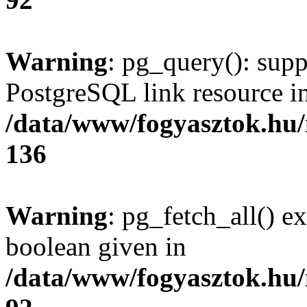
Warning
: pg_query(): supp
PostgreSQL link resource i
/data/www/fogyasztok.hu
136
Warning
: pg_fetch_all() e
boolean given in
/data/www/fogyasztok.hu