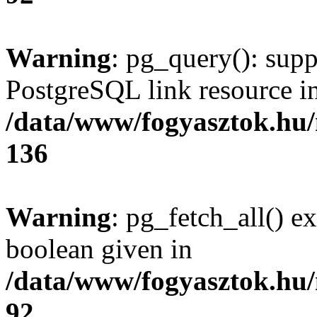
Warning
: pg_query(): supp
PostgreSQL link resource i
/data/www/fogyasztok.hu
136
Warning
: pg_fetch_all() e
boolean given in
/data/www/fogyasztok.hu
92