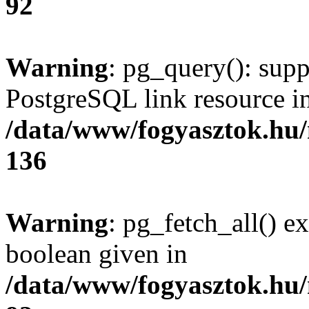
92
Warning
: pg_query(): supp
PostgreSQL link resource i
/data/www/fogyasztok.hu
136
Warning
: pg_fetch_all() e
boolean given in
/data/www/fogyasztok.hu