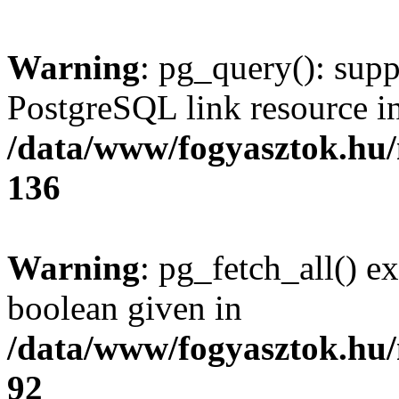
Warning
: pg_query(): supp
PostgreSQL link resource i
/data/www/fogyasztok.hu
136
Warning
: pg_fetch_all() e
boolean given in
/data/www/fogyasztok.hu
92