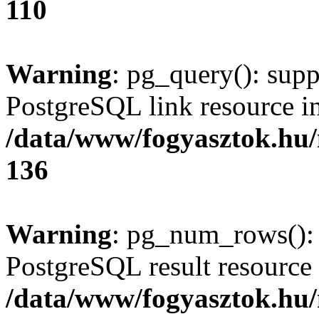
110
Warning
: pg_query(): supp
PostgreSQL link resource i
/data/www/fogyasztok.hu
136
Warning
: pg_num_rows(): 
PostgreSQL result resource 
/data/www/fogyasztok.hu