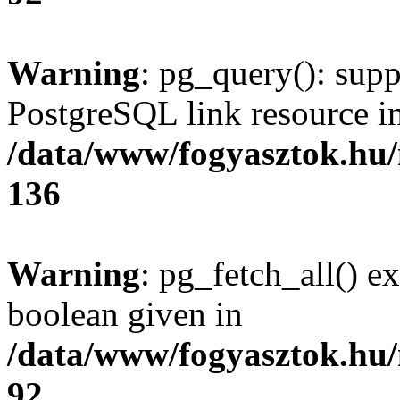
Warning
: pg_query(): supp
PostgreSQL link resource i
/data/www/fogyasztok.hu
136
Warning
: pg_fetch_all() e
boolean given in
/data/www/fogyasztok.hu
92