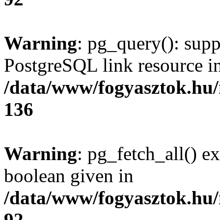
Warning
: pg_query(): supp
PostgreSQL link resource i
/data/www/fogyasztok.hu
136
Warning
: pg_fetch_all() e
boolean given in
/data/www/fogyasztok.hu
92