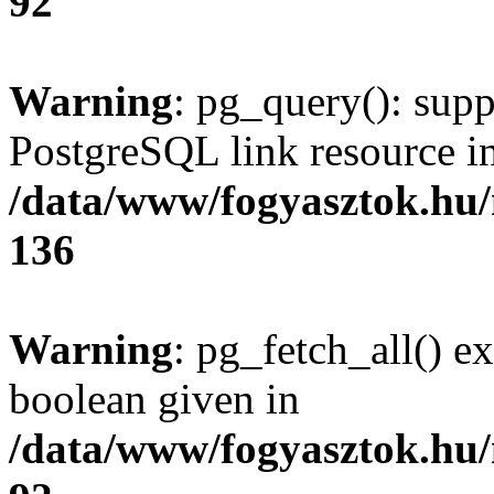
92
Warning
: pg_query(): supp
PostgreSQL link resource i
/data/www/fogyasztok.hu
136
Warning
: pg_fetch_all() e
boolean given in
/data/www/fogyasztok.hu