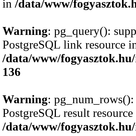
in
/data/www/fogyasztok.h
Warning
: pg_query(): supp
PostgreSQL link resource i
/data/www/fogyasztok.hu
136
Warning
: pg_num_rows(): 
PostgreSQL result resource 
/data/www/fogyasztok.hu