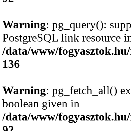
Warning
: pg_query(): supp
PostgreSQL link resource i
/data/www/fogyasztok.hu
136
Warning
: pg_fetch_all() e
boolean given in
/data/www/fogyasztok.hu
92