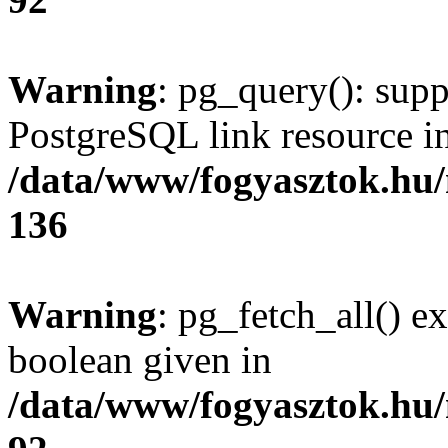
Warning
: pg_query(): supp
PostgreSQL link resource i
/data/www/fogyasztok.hu
136
Warning
: pg_fetch_all() e
boolean given in
/data/www/fogyasztok.hu