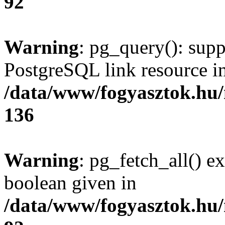
92
Warning
: pg_query(): supp
PostgreSQL link resource i
/data/www/fogyasztok.hu
136
Warning
: pg_fetch_all() e
boolean given in
/data/www/fogyasztok.hu