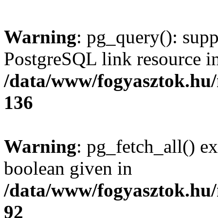
Warning
: pg_query(): supp
PostgreSQL link resource i
/data/www/fogyasztok.hu
136
Warning
: pg_fetch_all() e
boolean given in
/data/www/fogyasztok.hu
92