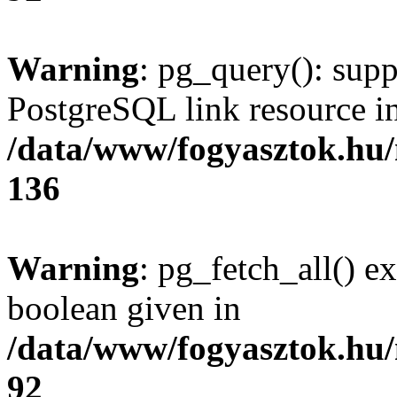
Warning
: pg_query(): supp
PostgreSQL link resource i
/data/www/fogyasztok.hu
136
Warning
: pg_fetch_all() e
boolean given in
/data/www/fogyasztok.hu
92