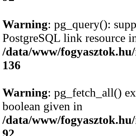
Warning
: pg_query(): supp
PostgreSQL link resource i
/data/www/fogyasztok.hu
136
Warning
: pg_fetch_all() e
boolean given in
/data/www/fogyasztok.hu
92