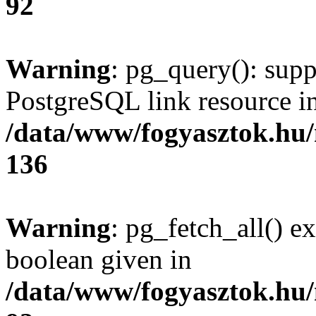
92
Warning
: pg_query(): supp
PostgreSQL link resource i
/data/www/fogyasztok.hu
136
Warning
: pg_fetch_all() e
boolean given in
/data/www/fogyasztok.hu