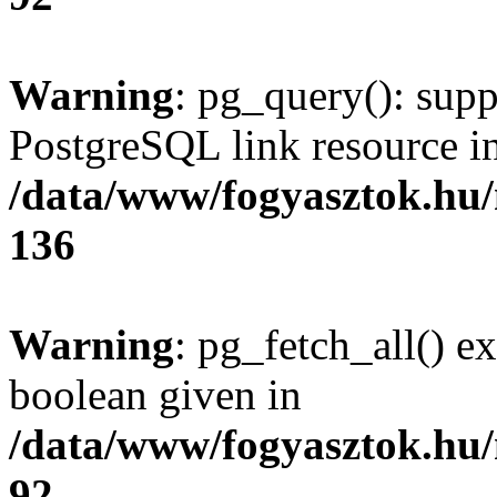
Warning
: pg_query(): supp
PostgreSQL link resource i
/data/www/fogyasztok.hu
136
Warning
: pg_fetch_all() e
boolean given in
/data/www/fogyasztok.hu
92