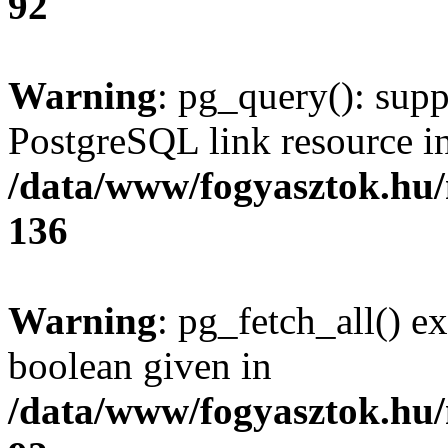
92
Warning
: pg_query(): supp
PostgreSQL link resource i
/data/www/fogyasztok.hu
136
Warning
: pg_fetch_all() e
boolean given in
/data/www/fogyasztok.hu