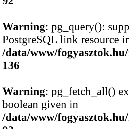
92
Warning
: pg_query(): supp
PostgreSQL link resource i
/data/www/fogyasztok.hu
136
Warning
: pg_fetch_all() e
boolean given in
/data/www/fogyasztok.hu