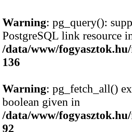
Warning
: pg_query(): supp
PostgreSQL link resource i
/data/www/fogyasztok.hu
136
Warning
: pg_fetch_all() e
boolean given in
/data/www/fogyasztok.hu
92