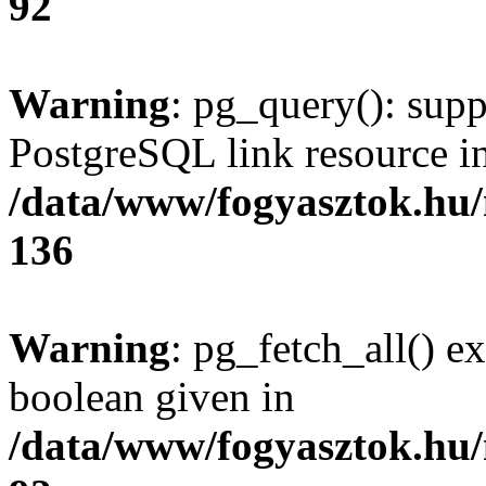
92
Warning
: pg_query(): supp
PostgreSQL link resource i
/data/www/fogyasztok.hu
136
Warning
: pg_fetch_all() e
boolean given in
/data/www/fogyasztok.hu