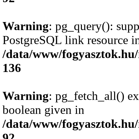
Warning
: pg_query(): supp
PostgreSQL link resource i
/data/www/fogyasztok.hu
136
Warning
: pg_fetch_all() e
boolean given in
/data/www/fogyasztok.hu
92