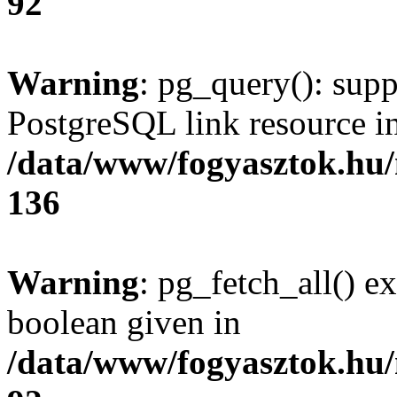
92
Warning
: pg_query(): supp
PostgreSQL link resource i
/data/www/fogyasztok.hu
136
Warning
: pg_fetch_all() e
boolean given in
/data/www/fogyasztok.hu