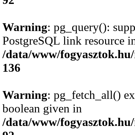
Warning
: pg_query(): supp
PostgreSQL link resource i
/data/www/fogyasztok.hu
136
Warning
: pg_fetch_all() e
boolean given in
/data/www/fogyasztok.hu