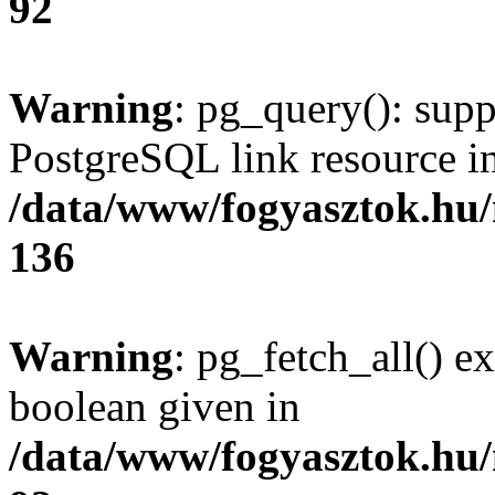
92
Warning
: pg_query(): supp
PostgreSQL link resource i
/data/www/fogyasztok.hu
136
Warning
: pg_fetch_all() e
boolean given in
/data/www/fogyasztok.hu