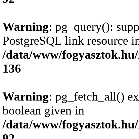
Warning
: pg_query(): supp
PostgreSQL link resource i
/data/www/fogyasztok.hu
136
Warning
: pg_fetch_all() e
boolean given in
/data/www/fogyasztok.hu
92