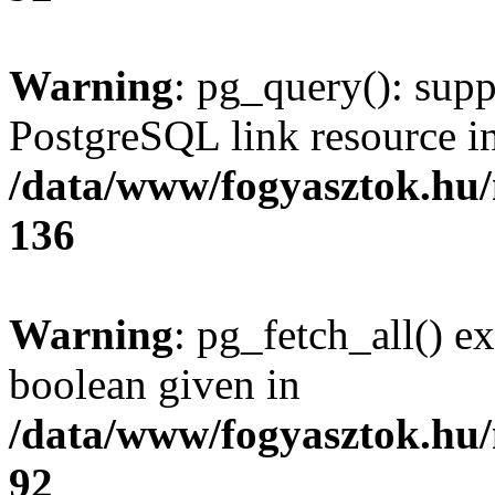
Warning
: pg_query(): supp
PostgreSQL link resource i
/data/www/fogyasztok.hu
136
Warning
: pg_fetch_all() e
boolean given in
/data/www/fogyasztok.hu
92