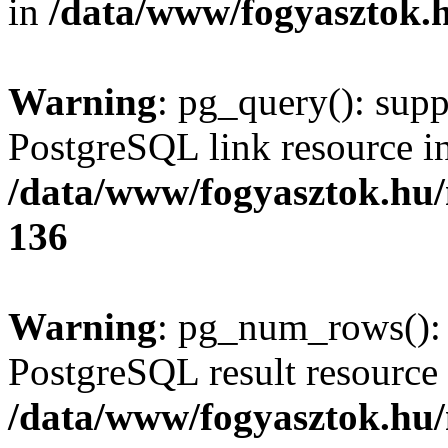
in
/data/www/fogyasztok.h
Warning
: pg_query(): supp
PostgreSQL link resource i
/data/www/fogyasztok.hu
136
Warning
: pg_num_rows(): 
PostgreSQL result resource 
/data/www/fogyasztok.hu