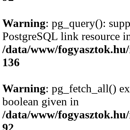
Warning
: pg_query(): supp
PostgreSQL link resource i
/data/www/fogyasztok.hu
136
Warning
: pg_fetch_all() e
boolean given in
/data/www/fogyasztok.hu
92