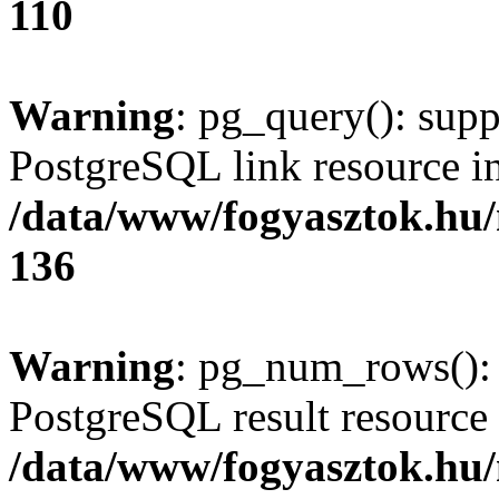
110
Warning
: pg_query(): supp
PostgreSQL link resource i
/data/www/fogyasztok.hu
136
Warning
: pg_num_rows(): 
PostgreSQL result resource 
/data/www/fogyasztok.hu