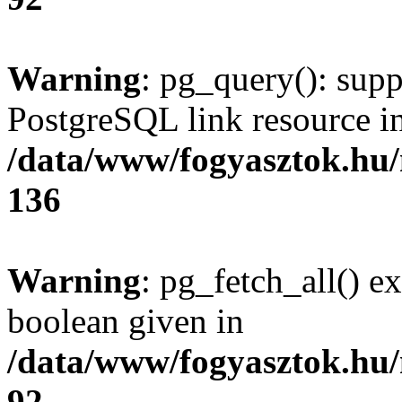
Warning
: pg_query(): supp
PostgreSQL link resource i
/data/www/fogyasztok.hu
136
Warning
: pg_fetch_all() e
boolean given in
/data/www/fogyasztok.hu
92