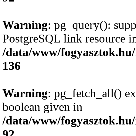
Warning
: pg_query(): supp
PostgreSQL link resource i
/data/www/fogyasztok.hu
136
Warning
: pg_fetch_all() e
boolean given in
/data/www/fogyasztok.hu
92