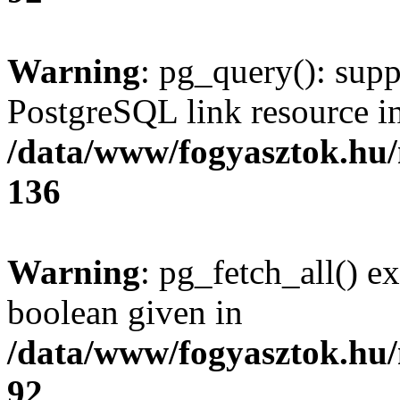
Warning
: pg_query(): supp
PostgreSQL link resource i
/data/www/fogyasztok.hu
136
Warning
: pg_fetch_all() e
boolean given in
/data/www/fogyasztok.hu
92