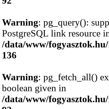
92
Warning
: pg_query(): supp
PostgreSQL link resource i
/data/www/fogyasztok.hu
136
Warning
: pg_fetch_all() e
boolean given in
/data/www/fogyasztok.hu