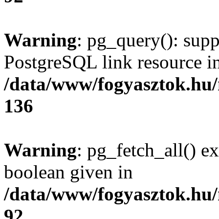
Warning
: pg_query(): supp
PostgreSQL link resource i
/data/www/fogyasztok.hu
136
Warning
: pg_fetch_all() e
boolean given in
/data/www/fogyasztok.hu
92