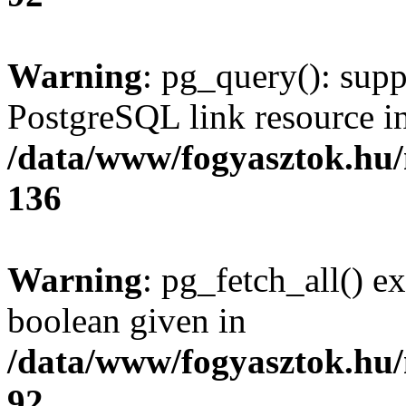
Warning
: pg_query(): supp
PostgreSQL link resource i
/data/www/fogyasztok.hu
136
Warning
: pg_fetch_all() e
boolean given in
/data/www/fogyasztok.hu
92