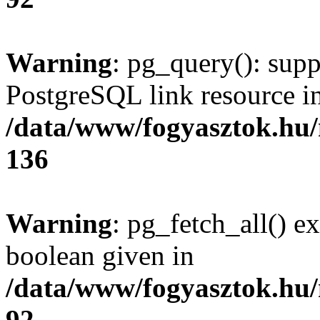
Warning
: pg_query(): supp
PostgreSQL link resource i
/data/www/fogyasztok.hu
136
Warning
: pg_fetch_all() e
boolean given in
/data/www/fogyasztok.hu
92