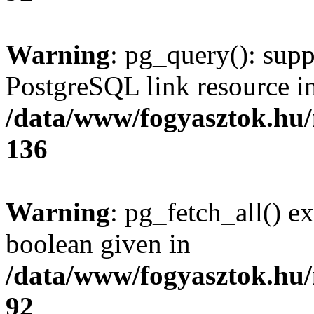
Warning
: pg_query(): supp
PostgreSQL link resource i
/data/www/fogyasztok.hu
136
Warning
: pg_fetch_all() e
boolean given in
/data/www/fogyasztok.hu
92