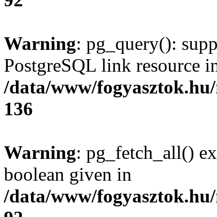
Warning
: pg_query(): supp
PostgreSQL link resource i
/data/www/fogyasztok.hu
136
Warning
: pg_fetch_all() e
boolean given in
/data/www/fogyasztok.hu