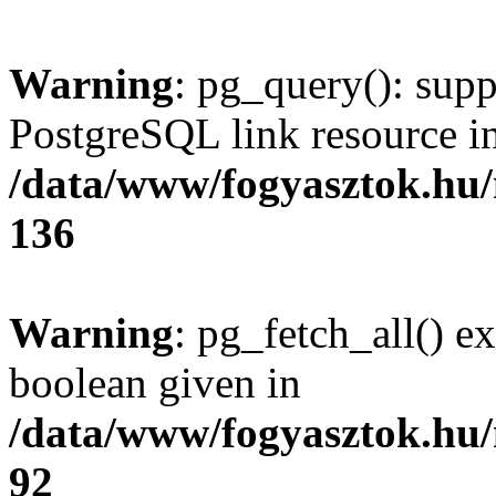
Warning
: pg_query(): supp
PostgreSQL link resource i
/data/www/fogyasztok.hu
136
Warning
: pg_fetch_all() e
boolean given in
/data/www/fogyasztok.hu
92