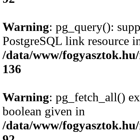
Warning
: pg_query(): supp
PostgreSQL link resource i
/data/www/fogyasztok.hu
136
Warning
: pg_fetch_all() e
boolean given in
/data/www/fogyasztok.hu
92