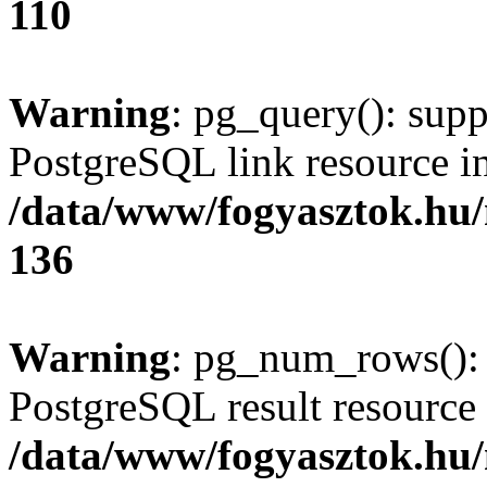
110
Warning
: pg_query(): supp
PostgreSQL link resource i
/data/www/fogyasztok.hu
136
Warning
: pg_num_rows(): 
PostgreSQL result resource 
/data/www/fogyasztok.hu