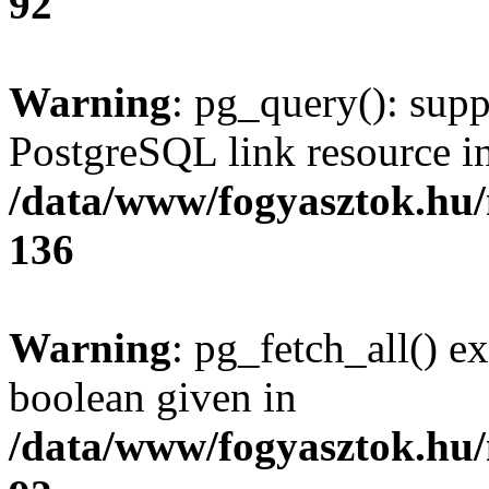
92
Warning
: pg_query(): supp
PostgreSQL link resource i
/data/www/fogyasztok.hu
136
Warning
: pg_fetch_all() e
boolean given in
/data/www/fogyasztok.hu