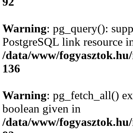
92
Warning
: pg_query(): supp
PostgreSQL link resource i
/data/www/fogyasztok.hu
136
Warning
: pg_fetch_all() e
boolean given in
/data/www/fogyasztok.hu