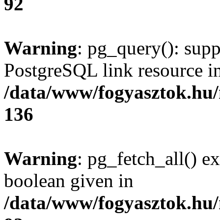
92
Warning
: pg_query(): supp
PostgreSQL link resource i
/data/www/fogyasztok.hu
136
Warning
: pg_fetch_all() e
boolean given in
/data/www/fogyasztok.hu