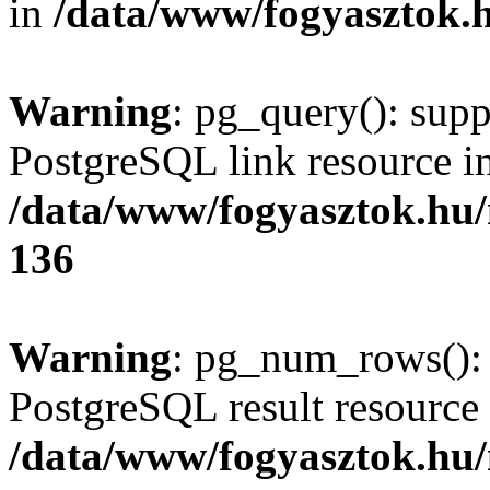
in
/data/www/fogyasztok.h
Warning
: pg_query(): supp
PostgreSQL link resource i
/data/www/fogyasztok.hu
136
Warning
: pg_num_rows(): 
PostgreSQL result resource 
/data/www/fogyasztok.hu