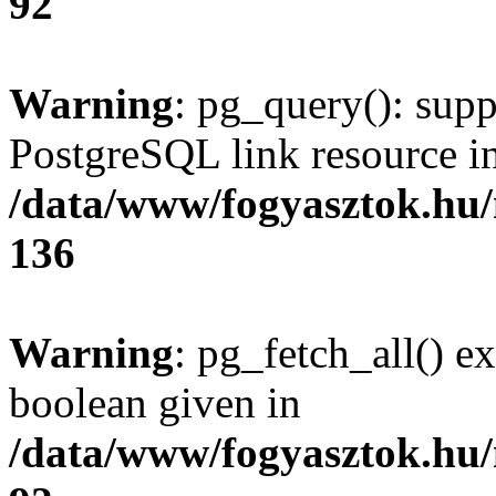
92
Warning
: pg_query(): supp
PostgreSQL link resource i
/data/www/fogyasztok.hu
136
Warning
: pg_fetch_all() e
boolean given in
/data/www/fogyasztok.hu