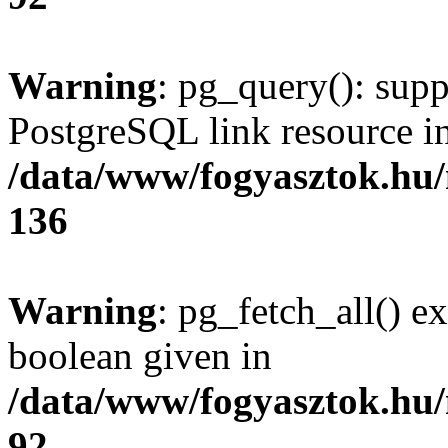
Warning
: pg_query(): supp
PostgreSQL link resource i
/data/www/fogyasztok.hu
136
Warning
: pg_fetch_all() e
boolean given in
/data/www/fogyasztok.hu
92