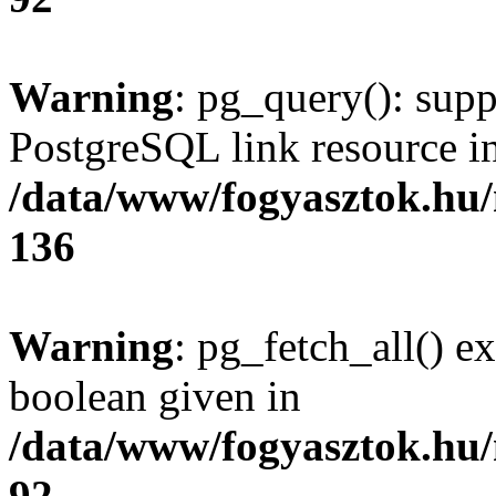
Warning
: pg_query(): supp
PostgreSQL link resource i
/data/www/fogyasztok.hu
136
Warning
: pg_fetch_all() e
boolean given in
/data/www/fogyasztok.hu
92