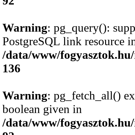
92
Warning
: pg_query(): supp
PostgreSQL link resource i
/data/www/fogyasztok.hu
136
Warning
: pg_fetch_all() e
boolean given in
/data/www/fogyasztok.hu