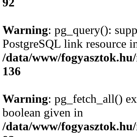
92
Warning
: pg_query(): supp
PostgreSQL link resource i
/data/www/fogyasztok.hu
136
Warning
: pg_fetch_all() e
boolean given in
/data/www/fogyasztok.hu