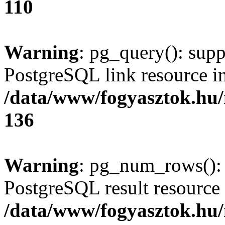
110
Warning
: pg_query(): supp
PostgreSQL link resource i
/data/www/fogyasztok.hu
136
Warning
: pg_num_rows(): 
PostgreSQL result resource 
/data/www/fogyasztok.hu