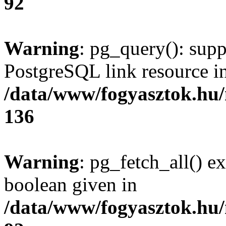
92
Warning
: pg_query(): supp
PostgreSQL link resource i
/data/www/fogyasztok.hu
136
Warning
: pg_fetch_all() e
boolean given in
/data/www/fogyasztok.hu