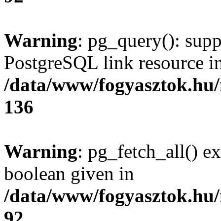
Warning
: pg_query(): supp
PostgreSQL link resource i
/data/www/fogyasztok.hu
136
Warning
: pg_fetch_all() e
boolean given in
/data/www/fogyasztok.hu
92