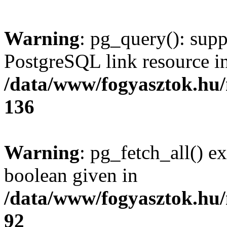
Warning
: pg_query(): supp
PostgreSQL link resource i
/data/www/fogyasztok.hu
136
Warning
: pg_fetch_all() e
boolean given in
/data/www/fogyasztok.hu
92