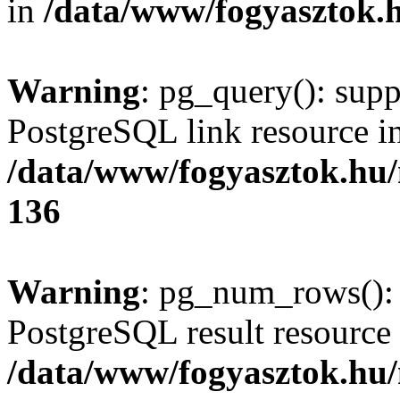
in
/data/www/fogyasztok.h
Warning
: pg_query(): supp
PostgreSQL link resource i
/data/www/fogyasztok.hu
136
Warning
: pg_num_rows(): 
PostgreSQL result resource 
/data/www/fogyasztok.hu