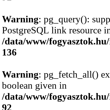
Warning
: pg_query(): supp
PostgreSQL link resource i
/data/www/fogyasztok.hu
136
Warning
: pg_fetch_all() e
boolean given in
/data/www/fogyasztok.hu
92