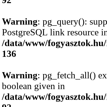
Warning
: pg_query(): supp
PostgreSQL link resource i
/data/www/fogyasztok.hu
136
Warning
: pg_fetch_all() e
boolean given in
/data/www/fogyasztok.hu