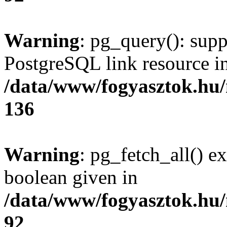
Warning
: pg_query(): supp
PostgreSQL link resource i
/data/www/fogyasztok.hu
136
Warning
: pg_fetch_all() e
boolean given in
/data/www/fogyasztok.hu
92