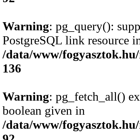
Warning
: pg_query(): supp
PostgreSQL link resource i
/data/www/fogyasztok.hu
136
Warning
: pg_fetch_all() e
boolean given in
/data/www/fogyasztok.hu
92