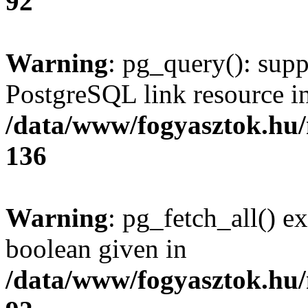
92
Warning
: pg_query(): supp
PostgreSQL link resource i
/data/www/fogyasztok.hu
136
Warning
: pg_fetch_all() e
boolean given in
/data/www/fogyasztok.hu