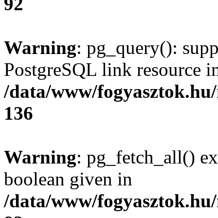
92
Warning
: pg_query(): supp
PostgreSQL link resource i
/data/www/fogyasztok.hu
136
Warning
: pg_fetch_all() e
boolean given in
/data/www/fogyasztok.hu