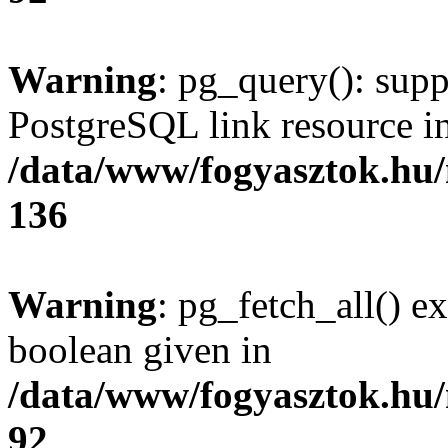
Warning
: pg_query(): supp
PostgreSQL link resource i
/data/www/fogyasztok.hu
136
Warning
: pg_fetch_all() e
boolean given in
/data/www/fogyasztok.hu
92