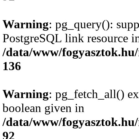
Warning
: pg_query(): supp
PostgreSQL link resource i
/data/www/fogyasztok.hu
136
Warning
: pg_fetch_all() e
boolean given in
/data/www/fogyasztok.hu
92