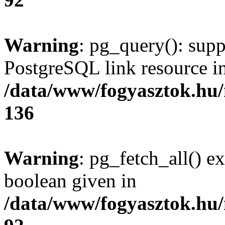
Warning
: pg_query(): supp
PostgreSQL link resource i
/data/www/fogyasztok.hu
136
Warning
: pg_fetch_all() e
boolean given in
/data/www/fogyasztok.hu