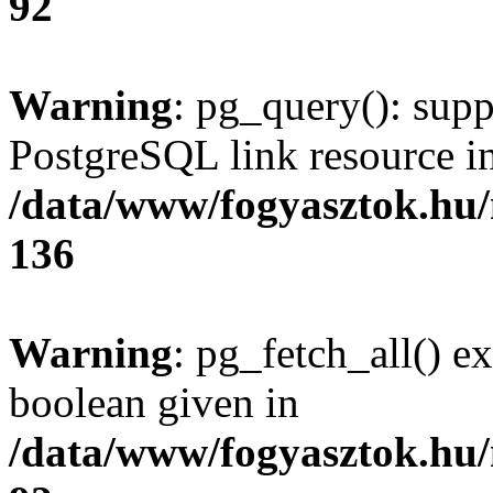
92
Warning
: pg_query(): supp
PostgreSQL link resource i
/data/www/fogyasztok.hu
136
Warning
: pg_fetch_all() e
boolean given in
/data/www/fogyasztok.hu