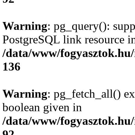
Warning
: pg_query(): supp
PostgreSQL link resource i
/data/www/fogyasztok.hu
136
Warning
: pg_fetch_all() e
boolean given in
/data/www/fogyasztok.hu
92