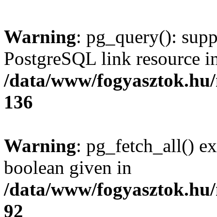
Warning
: pg_query(): supp
PostgreSQL link resource i
/data/www/fogyasztok.hu
136
Warning
: pg_fetch_all() e
boolean given in
/data/www/fogyasztok.hu
92