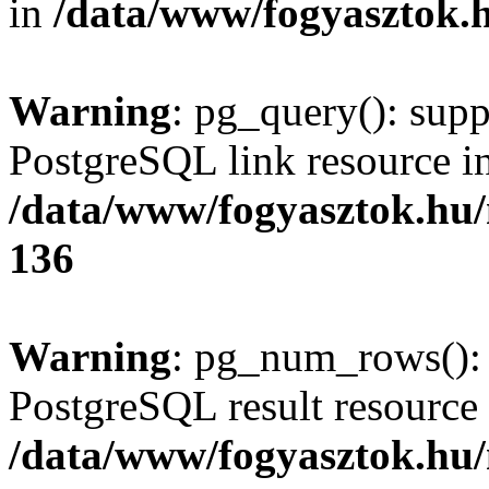
in
/data/www/fogyasztok.h
Warning
: pg_query(): supp
PostgreSQL link resource i
/data/www/fogyasztok.hu
136
Warning
: pg_num_rows(): 
PostgreSQL result resource 
/data/www/fogyasztok.hu