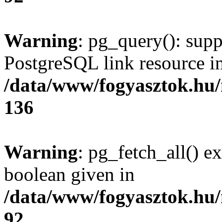
Warning
: pg_query(): supp
PostgreSQL link resource i
/data/www/fogyasztok.hu
136
Warning
: pg_fetch_all() e
boolean given in
/data/www/fogyasztok.hu
92