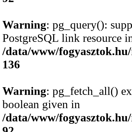
Warning
: pg_query(): supp
PostgreSQL link resource i
/data/www/fogyasztok.hu
136
Warning
: pg_fetch_all() e
boolean given in
/data/www/fogyasztok.hu
92