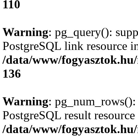
110
Warning
: pg_query(): supp
PostgreSQL link resource i
/data/www/fogyasztok.hu
136
Warning
: pg_num_rows(): 
PostgreSQL result resource 
/data/www/fogyasztok.hu