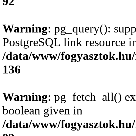
92
Warning
: pg_query(): supp
PostgreSQL link resource i
/data/www/fogyasztok.hu
136
Warning
: pg_fetch_all() e
boolean given in
/data/www/fogyasztok.hu