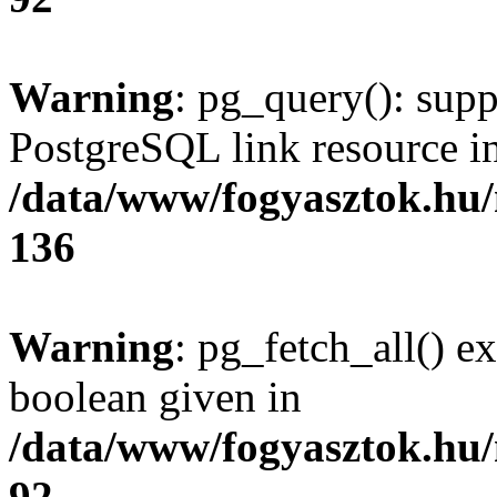
Warning
: pg_query(): supp
PostgreSQL link resource i
/data/www/fogyasztok.hu
136
Warning
: pg_fetch_all() e
boolean given in
/data/www/fogyasztok.hu
92