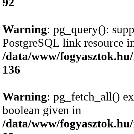
92
Warning
: pg_query(): supp
PostgreSQL link resource i
/data/www/fogyasztok.hu
136
Warning
: pg_fetch_all() e
boolean given in
/data/www/fogyasztok.hu