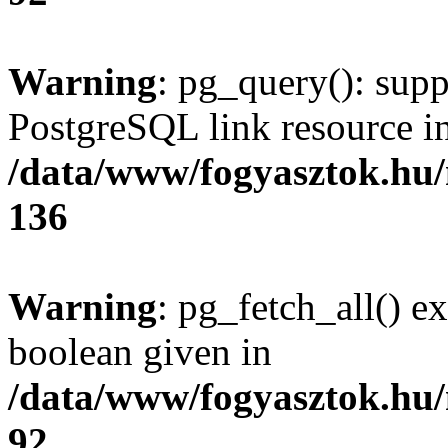
Warning
: pg_query(): supp
PostgreSQL link resource i
/data/www/fogyasztok.hu
136
Warning
: pg_fetch_all() e
boolean given in
/data/www/fogyasztok.hu
92