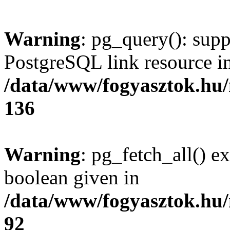
Warning
: pg_query(): supp
PostgreSQL link resource i
/data/www/fogyasztok.hu
136
Warning
: pg_fetch_all() e
boolean given in
/data/www/fogyasztok.hu
92