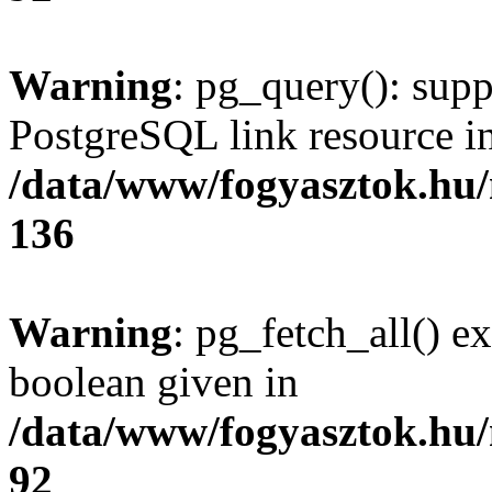
Warning
: pg_query(): supp
PostgreSQL link resource i
/data/www/fogyasztok.hu
136
Warning
: pg_fetch_all() e
boolean given in
/data/www/fogyasztok.hu
92