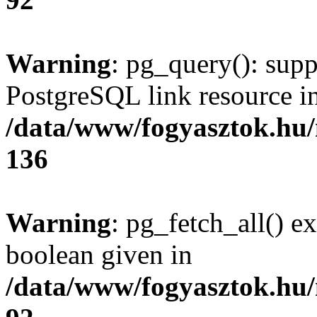
Warning
: pg_query(): supp
PostgreSQL link resource i
/data/www/fogyasztok.hu
136
Warning
: pg_fetch_all() e
boolean given in
/data/www/fogyasztok.hu