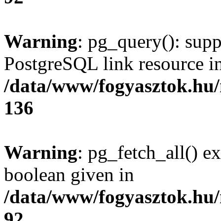
Warning
: pg_query(): supp
PostgreSQL link resource i
/data/www/fogyasztok.hu
136
Warning
: pg_fetch_all() e
boolean given in
/data/www/fogyasztok.hu
92