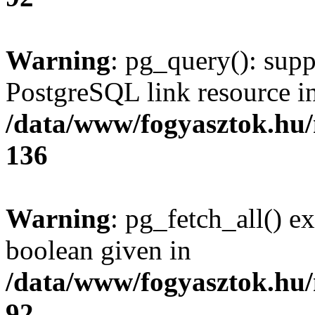
Warning
: pg_query(): supp
PostgreSQL link resource i
/data/www/fogyasztok.hu
136
Warning
: pg_fetch_all() e
boolean given in
/data/www/fogyasztok.hu
92