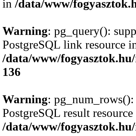
in
/data/www/fogyasztok.h
Warning
: pg_query(): supp
PostgreSQL link resource i
/data/www/fogyasztok.hu
136
Warning
: pg_num_rows(): 
PostgreSQL result resource 
/data/www/fogyasztok.hu