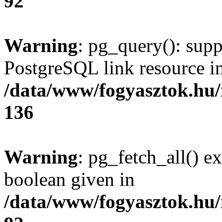
92
Warning
: pg_query(): supp
PostgreSQL link resource i
/data/www/fogyasztok.hu
136
Warning
: pg_fetch_all() e
boolean given in
/data/www/fogyasztok.hu