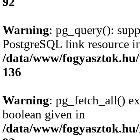
92
Warning
: pg_query(): supp
PostgreSQL link resource i
/data/www/fogyasztok.hu
136
Warning
: pg_fetch_all() e
boolean given in
/data/www/fogyasztok.hu