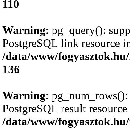
110
Warning
: pg_query(): supp
PostgreSQL link resource i
/data/www/fogyasztok.hu
136
Warning
: pg_num_rows(): 
PostgreSQL result resource 
/data/www/fogyasztok.hu