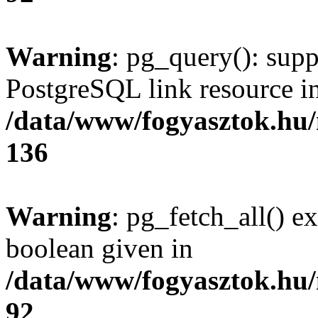
Warning
: pg_query(): supp
PostgreSQL link resource i
/data/www/fogyasztok.hu
136
Warning
: pg_fetch_all() e
boolean given in
/data/www/fogyasztok.hu
92