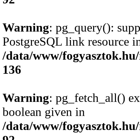
Warning
: pg_query(): supp
PostgreSQL link resource i
/data/www/fogyasztok.hu
136
Warning
: pg_fetch_all() e
boolean given in
/data/www/fogyasztok.hu
92