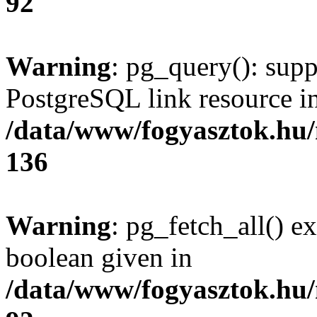
92
Warning
: pg_query(): supp
PostgreSQL link resource i
/data/www/fogyasztok.hu
136
Warning
: pg_fetch_all() e
boolean given in
/data/www/fogyasztok.hu