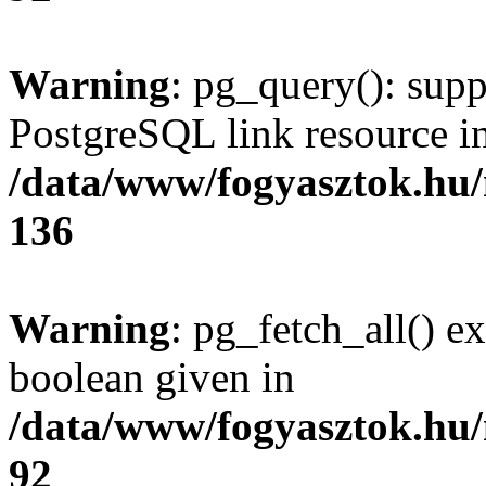
Warning
: pg_query(): supp
PostgreSQL link resource i
/data/www/fogyasztok.hu
136
Warning
: pg_fetch_all() e
boolean given in
/data/www/fogyasztok.hu
92