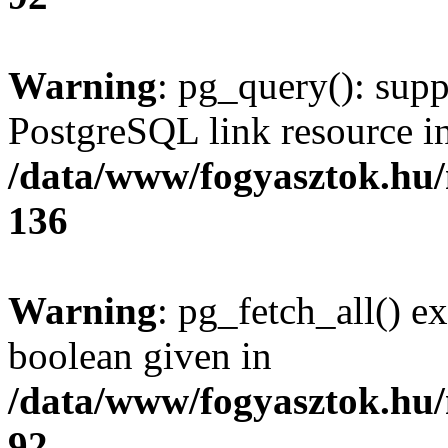
Warning
: pg_query(): supp
PostgreSQL link resource i
/data/www/fogyasztok.hu
136
Warning
: pg_fetch_all() e
boolean given in
/data/www/fogyasztok.hu
92