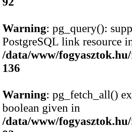
92
Warning
: pg_query(): supp
PostgreSQL link resource i
/data/www/fogyasztok.hu
136
Warning
: pg_fetch_all() e
boolean given in
/data/www/fogyasztok.hu