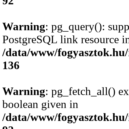
92
Warning
: pg_query(): supp
PostgreSQL link resource i
/data/www/fogyasztok.hu
136
Warning
: pg_fetch_all() e
boolean given in
/data/www/fogyasztok.hu