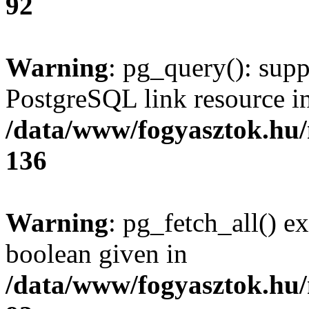
92
Warning
: pg_query(): supp
PostgreSQL link resource i
/data/www/fogyasztok.hu
136
Warning
: pg_fetch_all() e
boolean given in
/data/www/fogyasztok.hu