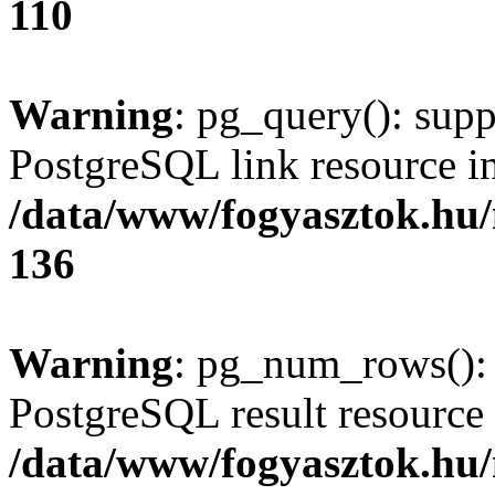
110
Warning
: pg_query(): supp
PostgreSQL link resource i
/data/www/fogyasztok.hu
136
Warning
: pg_num_rows(): 
PostgreSQL result resource 
/data/www/fogyasztok.hu