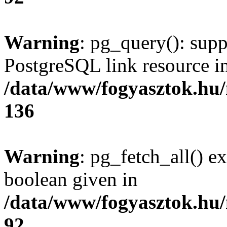
Warning
: pg_query(): supp
PostgreSQL link resource i
/data/www/fogyasztok.hu
136
Warning
: pg_fetch_all() e
boolean given in
/data/www/fogyasztok.hu
92