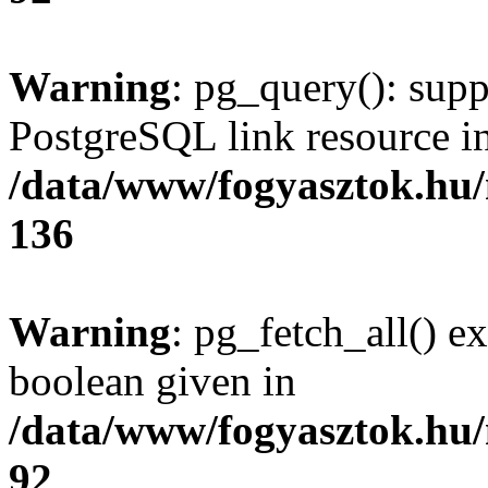
Warning
: pg_query(): supp
PostgreSQL link resource i
/data/www/fogyasztok.hu
136
Warning
: pg_fetch_all() e
boolean given in
/data/www/fogyasztok.hu
92