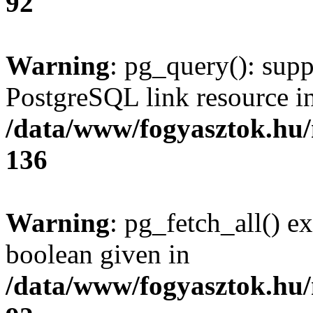
92
Warning
: pg_query(): supp
PostgreSQL link resource i
/data/www/fogyasztok.hu
136
Warning
: pg_fetch_all() e
boolean given in
/data/www/fogyasztok.hu