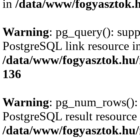
in
/data/www/fogyasztok.h
Warning
: pg_query(): supp
PostgreSQL link resource i
/data/www/fogyasztok.hu
136
Warning
: pg_num_rows(): 
PostgreSQL result resource 
/data/www/fogyasztok.hu