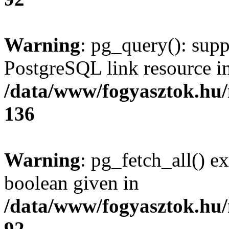
Warning
: pg_query(): supp
PostgreSQL link resource i
/data/www/fogyasztok.hu
136
Warning
: pg_fetch_all() e
boolean given in
/data/www/fogyasztok.hu
92