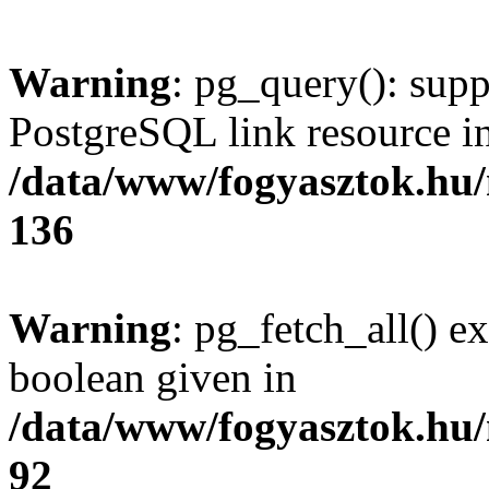
Warning
: pg_query(): supp
PostgreSQL link resource i
/data/www/fogyasztok.hu
136
Warning
: pg_fetch_all() e
boolean given in
/data/www/fogyasztok.hu
92