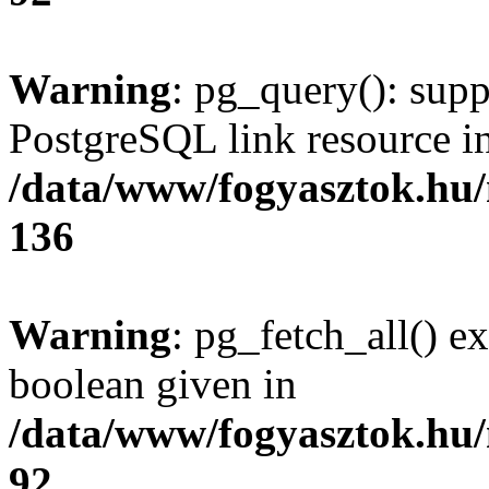
Warning
: pg_query(): supp
PostgreSQL link resource i
/data/www/fogyasztok.hu
136
Warning
: pg_fetch_all() e
boolean given in
/data/www/fogyasztok.hu
92