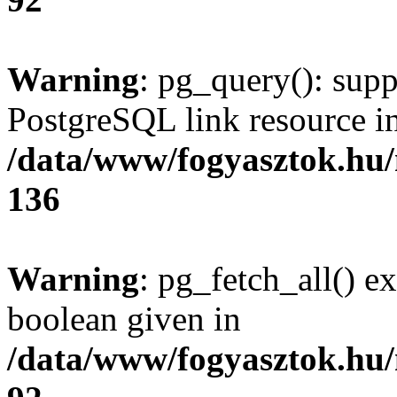
Warning
: pg_query(): supp
PostgreSQL link resource i
/data/www/fogyasztok.hu
136
Warning
: pg_fetch_all() e
boolean given in
/data/www/fogyasztok.hu