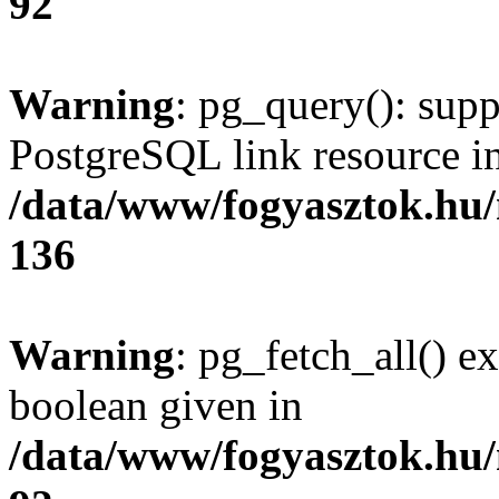
92
Warning
: pg_query(): supp
PostgreSQL link resource i
/data/www/fogyasztok.hu
136
Warning
: pg_fetch_all() e
boolean given in
/data/www/fogyasztok.hu