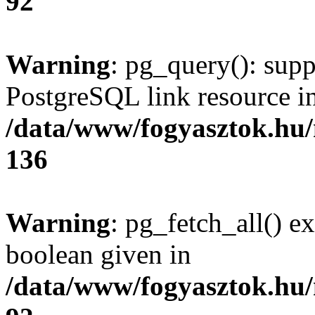
92
Warning
: pg_query(): supp
PostgreSQL link resource i
/data/www/fogyasztok.hu
136
Warning
: pg_fetch_all() e
boolean given in
/data/www/fogyasztok.hu