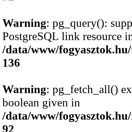
Warning
: pg_query(): supp
PostgreSQL link resource i
/data/www/fogyasztok.hu
136
Warning
: pg_fetch_all() e
boolean given in
/data/www/fogyasztok.hu
92