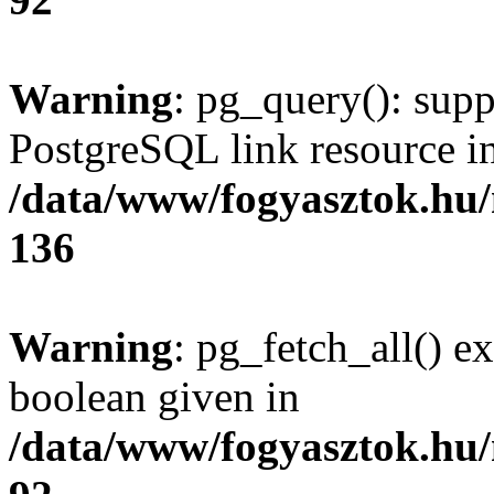
Warning
: pg_query(): supp
PostgreSQL link resource i
/data/www/fogyasztok.hu
136
Warning
: pg_fetch_all() e
boolean given in
/data/www/fogyasztok.hu