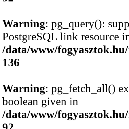
Warning
: pg_query(): supp
PostgreSQL link resource i
/data/www/fogyasztok.hu
136
Warning
: pg_fetch_all() e
boolean given in
/data/www/fogyasztok.hu
92