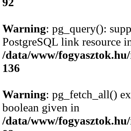
92
Warning
: pg_query(): supp
PostgreSQL link resource i
/data/www/fogyasztok.hu
136
Warning
: pg_fetch_all() e
boolean given in
/data/www/fogyasztok.hu