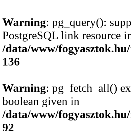
Warning
: pg_query(): supp
PostgreSQL link resource i
/data/www/fogyasztok.hu
136
Warning
: pg_fetch_all() e
boolean given in
/data/www/fogyasztok.hu
92