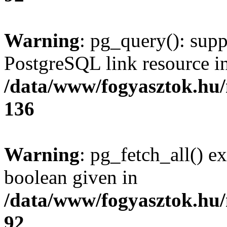
Warning
: pg_query(): supp
PostgreSQL link resource i
/data/www/fogyasztok.hu
136
Warning
: pg_fetch_all() e
boolean given in
/data/www/fogyasztok.hu
92