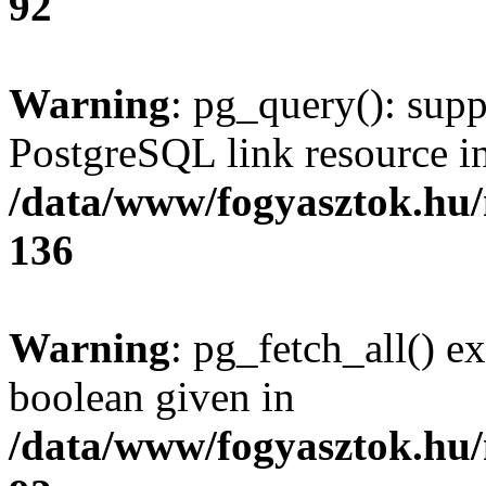
92
Warning
: pg_query(): supp
PostgreSQL link resource i
/data/www/fogyasztok.hu
136
Warning
: pg_fetch_all() e
boolean given in
/data/www/fogyasztok.hu