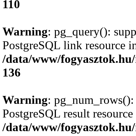
110
Warning
: pg_query(): supp
PostgreSQL link resource i
/data/www/fogyasztok.hu
136
Warning
: pg_num_rows(): 
PostgreSQL result resource 
/data/www/fogyasztok.hu