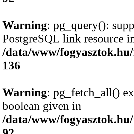
Warning
: pg_query(): supp
PostgreSQL link resource i
/data/www/fogyasztok.hu
136
Warning
: pg_fetch_all() e
boolean given in
/data/www/fogyasztok.hu
92