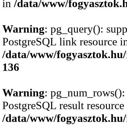
in
/data/www/fogyasztok.h
Warning
: pg_query(): supp
PostgreSQL link resource i
/data/www/fogyasztok.hu
136
Warning
: pg_num_rows(): 
PostgreSQL result resource 
/data/www/fogyasztok.hu