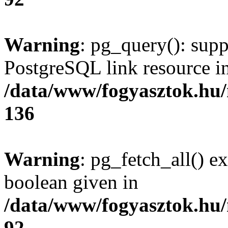
Warning
: pg_query(): supp
PostgreSQL link resource i
/data/www/fogyasztok.hu
136
Warning
: pg_fetch_all() e
boolean given in
/data/www/fogyasztok.hu
92