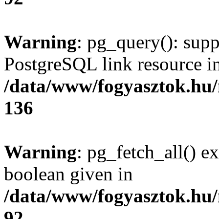
Warning
: pg_query(): supp
PostgreSQL link resource i
/data/www/fogyasztok.hu
136
Warning
: pg_fetch_all() e
boolean given in
/data/www/fogyasztok.hu
92