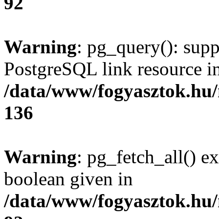
92
Warning
: pg_query(): supp
PostgreSQL link resource i
/data/www/fogyasztok.hu
136
Warning
: pg_fetch_all() e
boolean given in
/data/www/fogyasztok.hu