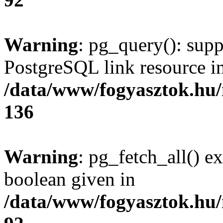
Warning
: pg_query(): supp
PostgreSQL link resource i
/data/www/fogyasztok.hu
136
Warning
: pg_fetch_all() e
boolean given in
/data/www/fogyasztok.hu