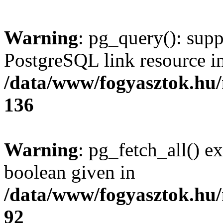
Warning
: pg_query(): supp
PostgreSQL link resource i
/data/www/fogyasztok.hu
136
Warning
: pg_fetch_all() e
boolean given in
/data/www/fogyasztok.hu
92