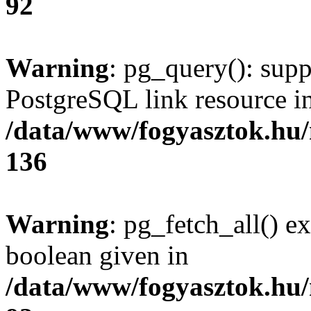
92
Warning
: pg_query(): supp
PostgreSQL link resource i
/data/www/fogyasztok.hu
136
Warning
: pg_fetch_all() e
boolean given in
/data/www/fogyasztok.hu