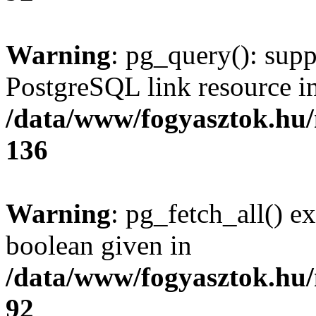
Warning
: pg_query(): supp
PostgreSQL link resource i
/data/www/fogyasztok.hu
136
Warning
: pg_fetch_all() e
boolean given in
/data/www/fogyasztok.hu
92