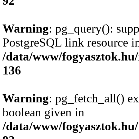
92
Warning
: pg_query(): supp
PostgreSQL link resource i
/data/www/fogyasztok.hu
136
Warning
: pg_fetch_all() e
boolean given in
/data/www/fogyasztok.hu