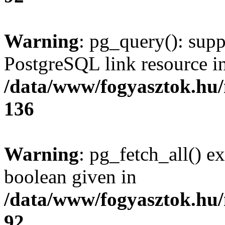
Warning
: pg_query(): supp
PostgreSQL link resource i
/data/www/fogyasztok.hu
136
Warning
: pg_fetch_all() e
boolean given in
/data/www/fogyasztok.hu
92