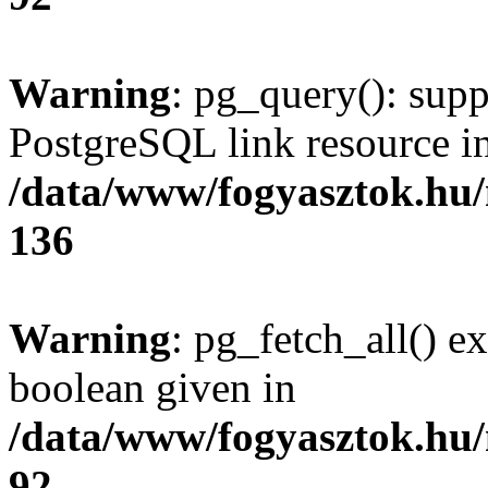
Warning
: pg_query(): supp
PostgreSQL link resource i
/data/www/fogyasztok.hu
136
Warning
: pg_fetch_all() e
boolean given in
/data/www/fogyasztok.hu
92