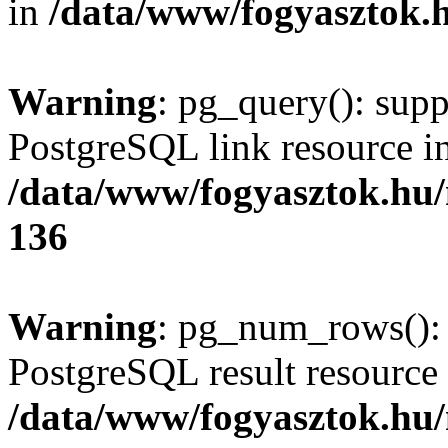
in
/data/www/fogyasztok.h
Warning
: pg_query(): supp
PostgreSQL link resource i
/data/www/fogyasztok.hu
136
Warning
: pg_num_rows(): 
PostgreSQL result resource 
/data/www/fogyasztok.hu