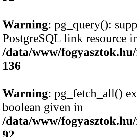
Warning
: pg_query(): supp
PostgreSQL link resource i
/data/www/fogyasztok.hu
136
Warning
: pg_fetch_all() e
boolean given in
/data/www/fogyasztok.hu
92