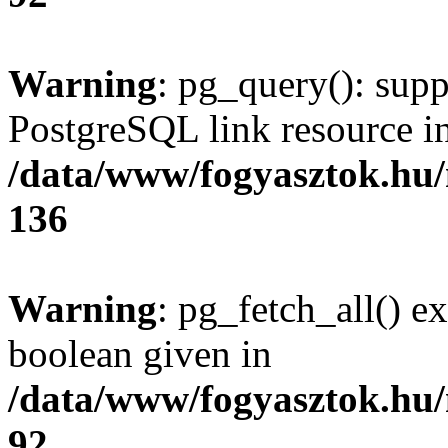
Warning
: pg_query(): supp
PostgreSQL link resource i
/data/www/fogyasztok.hu
136
Warning
: pg_fetch_all() e
boolean given in
/data/www/fogyasztok.hu
92