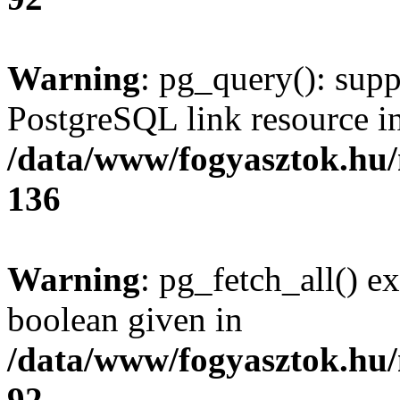
Warning
: pg_query(): supp
PostgreSQL link resource i
/data/www/fogyasztok.hu
136
Warning
: pg_fetch_all() e
boolean given in
/data/www/fogyasztok.hu
92