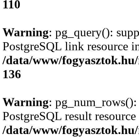
110
Warning
: pg_query(): supp
PostgreSQL link resource i
/data/www/fogyasztok.hu
136
Warning
: pg_num_rows(): 
PostgreSQL result resource 
/data/www/fogyasztok.hu