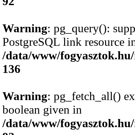
92
Warning
: pg_query(): supp
PostgreSQL link resource i
/data/www/fogyasztok.hu
136
Warning
: pg_fetch_all() e
boolean given in
/data/www/fogyasztok.hu