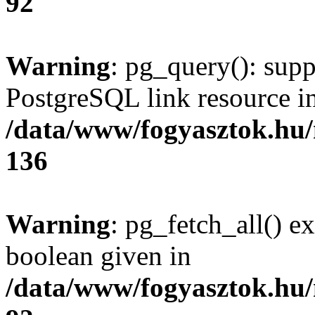
92
Warning
: pg_query(): supp
PostgreSQL link resource i
/data/www/fogyasztok.hu
136
Warning
: pg_fetch_all() e
boolean given in
/data/www/fogyasztok.hu