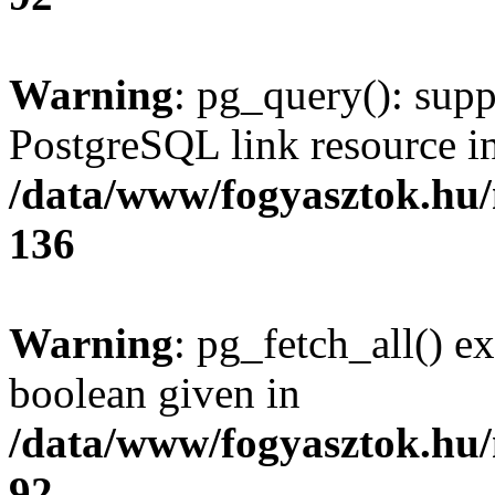
Warning
: pg_query(): supp
PostgreSQL link resource i
/data/www/fogyasztok.hu
136
Warning
: pg_fetch_all() e
boolean given in
/data/www/fogyasztok.hu
92