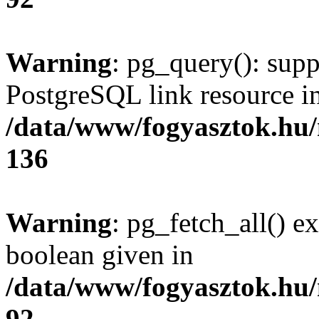
Warning
: pg_query(): supp
PostgreSQL link resource i
/data/www/fogyasztok.hu
136
Warning
: pg_fetch_all() e
boolean given in
/data/www/fogyasztok.hu
92