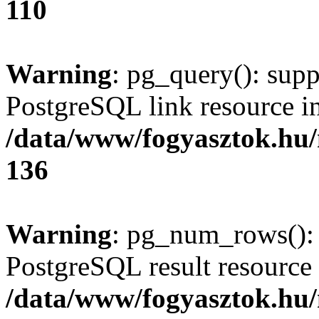
110
Warning
: pg_query(): supp
PostgreSQL link resource i
/data/www/fogyasztok.hu
136
Warning
: pg_num_rows(): 
PostgreSQL result resource 
/data/www/fogyasztok.hu