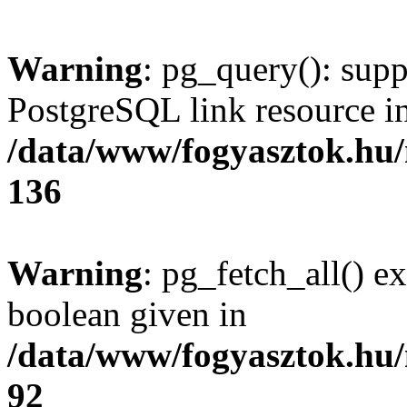
Warning
: pg_query(): supp
PostgreSQL link resource i
/data/www/fogyasztok.hu
136
Warning
: pg_fetch_all() e
boolean given in
/data/www/fogyasztok.hu
92