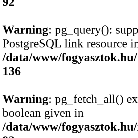
92
Warning
: pg_query(): supp
PostgreSQL link resource i
/data/www/fogyasztok.hu
136
Warning
: pg_fetch_all() e
boolean given in
/data/www/fogyasztok.hu