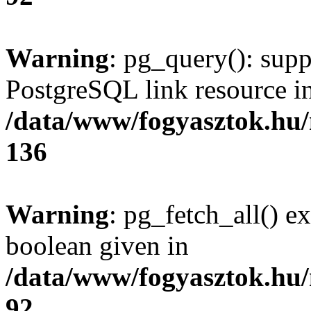
Warning
: pg_query(): supp
PostgreSQL link resource i
/data/www/fogyasztok.hu
136
Warning
: pg_fetch_all() e
boolean given in
/data/www/fogyasztok.hu
92