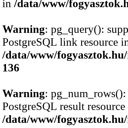
in
/data/www/fogyasztok.h
Warning
: pg_query(): supp
PostgreSQL link resource i
/data/www/fogyasztok.hu
136
Warning
: pg_num_rows(): 
PostgreSQL result resource 
/data/www/fogyasztok.hu