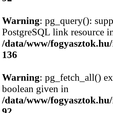
Warning
: pg_query(): supp
PostgreSQL link resource i
/data/www/fogyasztok.hu
136
Warning
: pg_fetch_all() e
boolean given in
/data/www/fogyasztok.hu
92