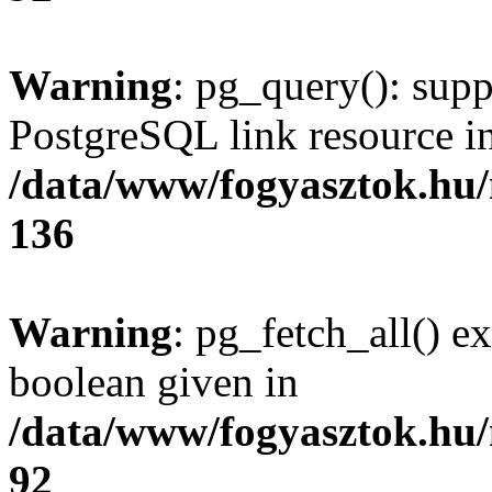
Warning
: pg_query(): supp
PostgreSQL link resource i
/data/www/fogyasztok.hu
136
Warning
: pg_fetch_all() e
boolean given in
/data/www/fogyasztok.hu
92