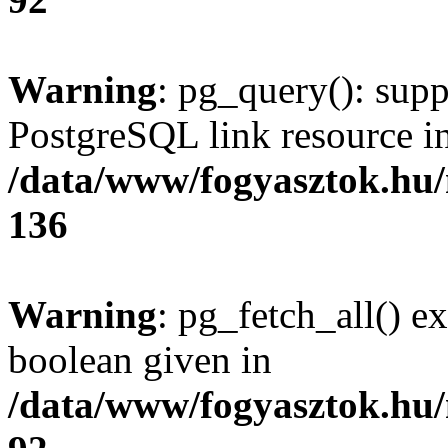
Warning
: pg_query(): supp
PostgreSQL link resource i
/data/www/fogyasztok.hu
136
Warning
: pg_fetch_all() e
boolean given in
/data/www/fogyasztok.hu