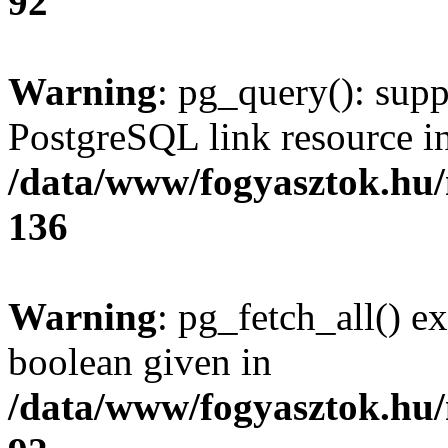
92
Warning
: pg_query(): supp
PostgreSQL link resource i
/data/www/fogyasztok.hu
136
Warning
: pg_fetch_all() e
boolean given in
/data/www/fogyasztok.hu