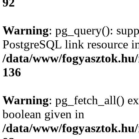
92
Warning
: pg_query(): supp
PostgreSQL link resource i
/data/www/fogyasztok.hu
136
Warning
: pg_fetch_all() e
boolean given in
/data/www/fogyasztok.hu