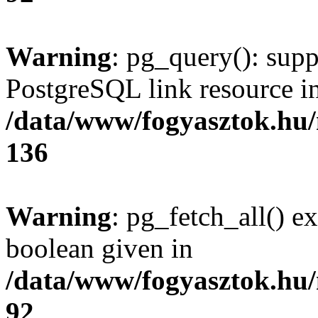
Warning
: pg_query(): supp
PostgreSQL link resource i
/data/www/fogyasztok.hu
136
Warning
: pg_fetch_all() e
boolean given in
/data/www/fogyasztok.hu
92