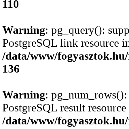
110
Warning
: pg_query(): supp
PostgreSQL link resource i
/data/www/fogyasztok.hu
136
Warning
: pg_num_rows(): 
PostgreSQL result resource 
/data/www/fogyasztok.hu