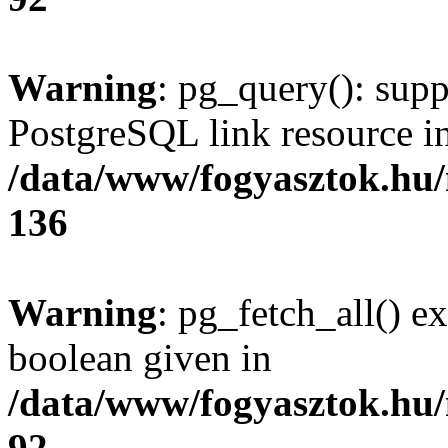
Warning
: pg_query(): supp
PostgreSQL link resource i
/data/www/fogyasztok.hu
136
Warning
: pg_fetch_all() e
boolean given in
/data/www/fogyasztok.hu
92