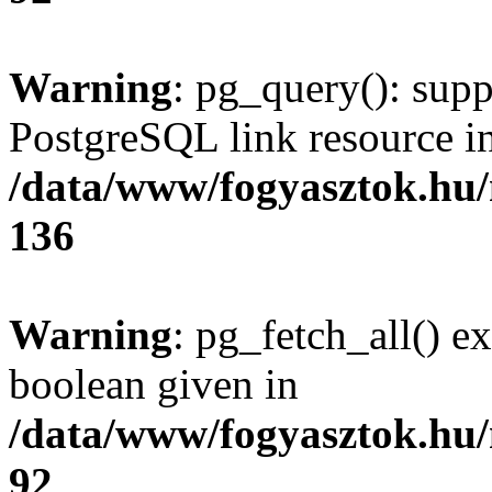
Warning
: pg_query(): supp
PostgreSQL link resource i
/data/www/fogyasztok.hu
136
Warning
: pg_fetch_all() e
boolean given in
/data/www/fogyasztok.hu
92