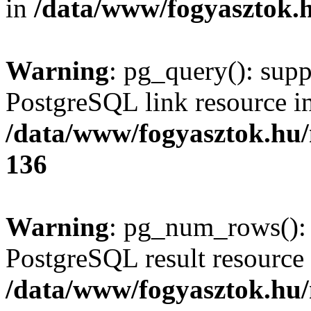
in
/data/www/fogyasztok.h
Warning
: pg_query(): supp
PostgreSQL link resource i
/data/www/fogyasztok.hu
136
Warning
: pg_num_rows(): 
PostgreSQL result resource 
/data/www/fogyasztok.hu