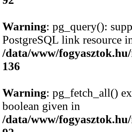
Warning
: pg_query(): supp
PostgreSQL link resource i
/data/www/fogyasztok.hu
136
Warning
: pg_fetch_all() e
boolean given in
/data/www/fogyasztok.hu