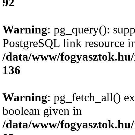
92
Warning
: pg_query(): supp
PostgreSQL link resource i
/data/www/fogyasztok.hu
136
Warning
: pg_fetch_all() e
boolean given in
/data/www/fogyasztok.hu