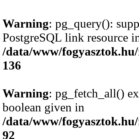
Warning
: pg_query(): supp
PostgreSQL link resource i
/data/www/fogyasztok.hu
136
Warning
: pg_fetch_all() e
boolean given in
/data/www/fogyasztok.hu
92