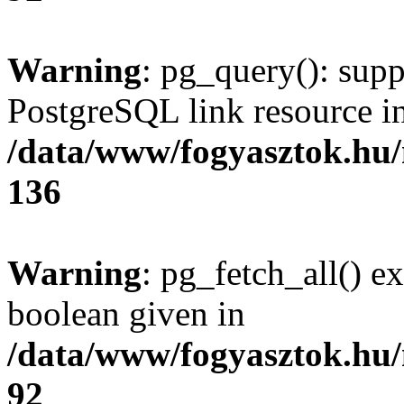
Warning
: pg_query(): supp
PostgreSQL link resource i
/data/www/fogyasztok.hu
136
Warning
: pg_fetch_all() e
boolean given in
/data/www/fogyasztok.hu
92