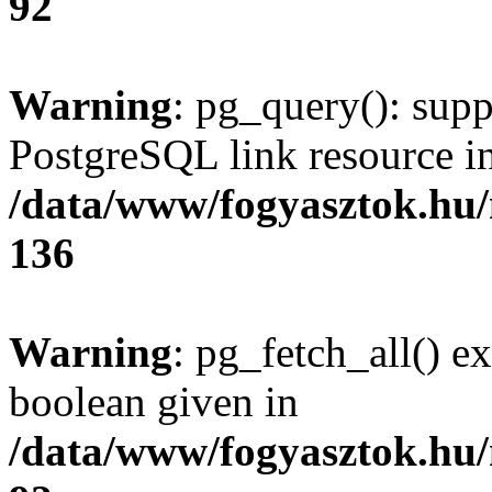
92
Warning
: pg_query(): supp
PostgreSQL link resource i
/data/www/fogyasztok.hu
136
Warning
: pg_fetch_all() e
boolean given in
/data/www/fogyasztok.hu