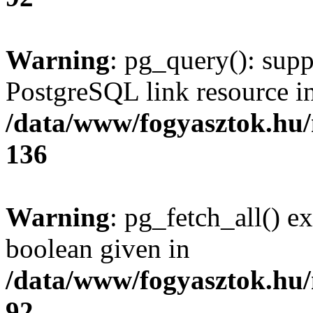
Warning
: pg_query(): supp
PostgreSQL link resource i
/data/www/fogyasztok.hu
136
Warning
: pg_fetch_all() e
boolean given in
/data/www/fogyasztok.hu
92