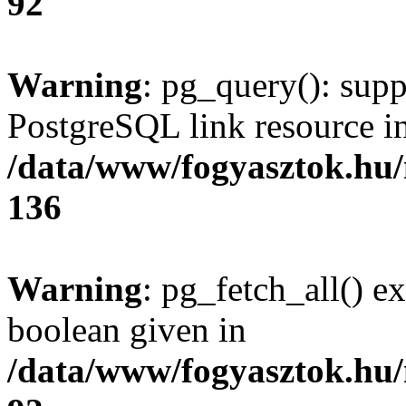
92
Warning
: pg_query(): supp
PostgreSQL link resource i
/data/www/fogyasztok.hu
136
Warning
: pg_fetch_all() e
boolean given in
/data/www/fogyasztok.hu