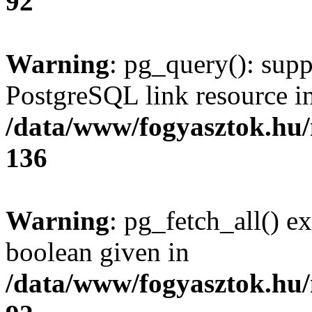
92
Warning
: pg_query(): supp
PostgreSQL link resource i
/data/www/fogyasztok.hu
136
Warning
: pg_fetch_all() e
boolean given in
/data/www/fogyasztok.hu