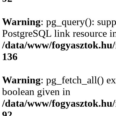
Warning
: pg_query(): supp
PostgreSQL link resource i
/data/www/fogyasztok.hu
136
Warning
: pg_fetch_all() e
boolean given in
/data/www/fogyasztok.hu
92