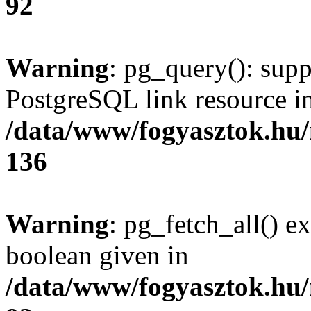
92
Warning
: pg_query(): supp
PostgreSQL link resource i
/data/www/fogyasztok.hu
136
Warning
: pg_fetch_all() e
boolean given in
/data/www/fogyasztok.hu