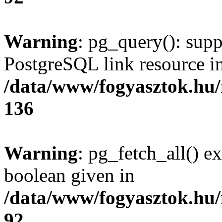
Warning
: pg_query(): supp
PostgreSQL link resource i
/data/www/fogyasztok.hu
136
Warning
: pg_fetch_all() e
boolean given in
/data/www/fogyasztok.hu
92