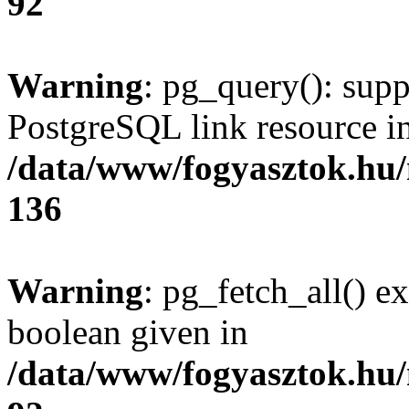
92
Warning
: pg_query(): supp
PostgreSQL link resource i
/data/www/fogyasztok.hu
136
Warning
: pg_fetch_all() e
boolean given in
/data/www/fogyasztok.hu