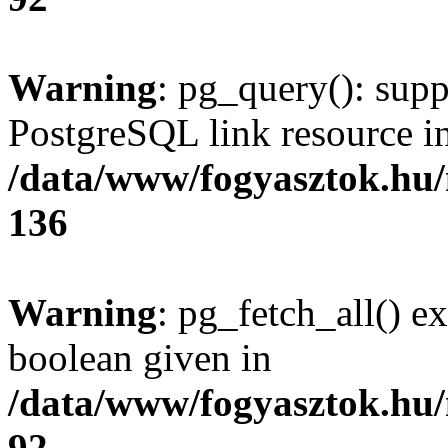
Warning
: pg_query(): supp
PostgreSQL link resource i
/data/www/fogyasztok.hu
136
Warning
: pg_fetch_all() e
boolean given in
/data/www/fogyasztok.hu
92