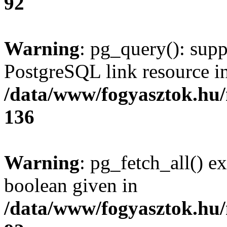
92
Warning
: pg_query(): supp
PostgreSQL link resource i
/data/www/fogyasztok.hu
136
Warning
: pg_fetch_all() e
boolean given in
/data/www/fogyasztok.hu