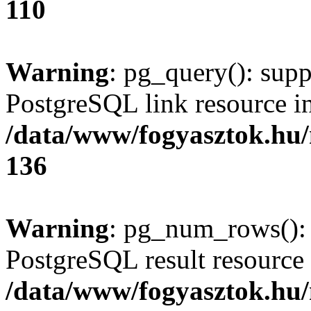
110
Warning
: pg_query(): supp
PostgreSQL link resource i
/data/www/fogyasztok.hu
136
Warning
: pg_num_rows(): 
PostgreSQL result resource 
/data/www/fogyasztok.hu