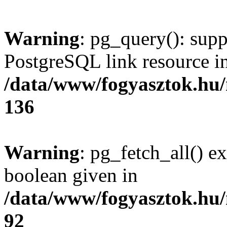
Warning
: pg_query(): supp
PostgreSQL link resource i
/data/www/fogyasztok.hu
136
Warning
: pg_fetch_all() e
boolean given in
/data/www/fogyasztok.hu
92