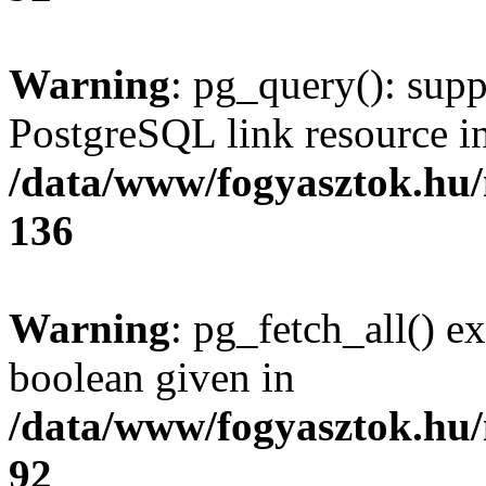
Warning
: pg_query(): supp
PostgreSQL link resource i
/data/www/fogyasztok.hu
136
Warning
: pg_fetch_all() e
boolean given in
/data/www/fogyasztok.hu
92