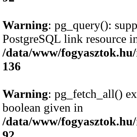
Warning
: pg_query(): supp
PostgreSQL link resource i
/data/www/fogyasztok.hu
136
Warning
: pg_fetch_all() e
boolean given in
/data/www/fogyasztok.hu
92