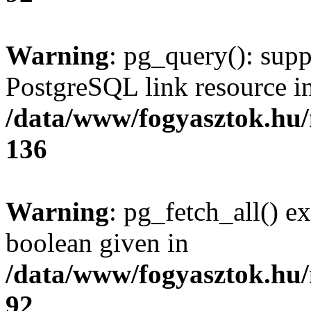
Warning
: pg_query(): supp
PostgreSQL link resource i
/data/www/fogyasztok.hu
136
Warning
: pg_fetch_all() e
boolean given in
/data/www/fogyasztok.hu
92