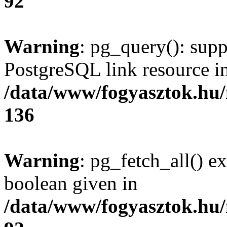
92
Warning
: pg_query(): supp
PostgreSQL link resource i
/data/www/fogyasztok.hu
136
Warning
: pg_fetch_all() e
boolean given in
/data/www/fogyasztok.hu