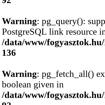
Warning
: pg_query(): supp
PostgreSQL link resource i
/data/www/fogyasztok.hu
136
Warning
: pg_fetch_all() e
boolean given in
/data/www/fogyasztok.hu