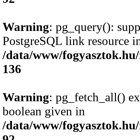
Warning
: pg_query(): supp
PostgreSQL link resource i
/data/www/fogyasztok.hu
136
Warning
: pg_fetch_all() e
boolean given in
/data/www/fogyasztok.hu
92