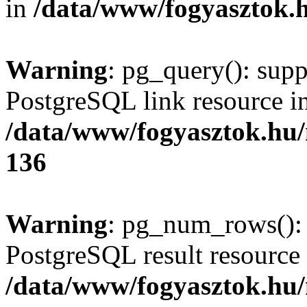
in
/data/www/fogyasztok.h
Warning
: pg_query(): supp
PostgreSQL link resource i
/data/www/fogyasztok.hu
136
Warning
: pg_num_rows(): 
PostgreSQL result resource 
/data/www/fogyasztok.hu