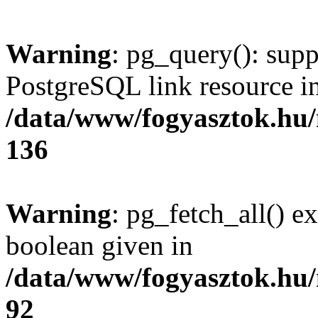
Warning
: pg_query(): supp
PostgreSQL link resource i
/data/www/fogyasztok.hu
136
Warning
: pg_fetch_all() e
boolean given in
/data/www/fogyasztok.hu
92