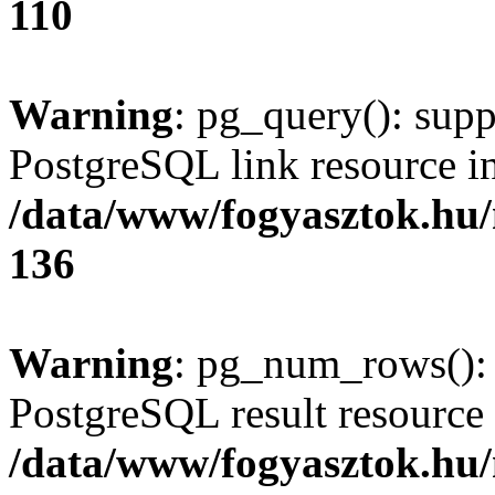
110
Warning
: pg_query(): supp
PostgreSQL link resource i
/data/www/fogyasztok.hu
136
Warning
: pg_num_rows(): 
PostgreSQL result resource 
/data/www/fogyasztok.hu