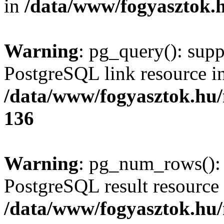
in
/data/www/fogyasztok.h
Warning
: pg_query(): supp
PostgreSQL link resource i
/data/www/fogyasztok.hu
136
Warning
: pg_num_rows(): 
PostgreSQL result resource 
/data/www/fogyasztok.hu