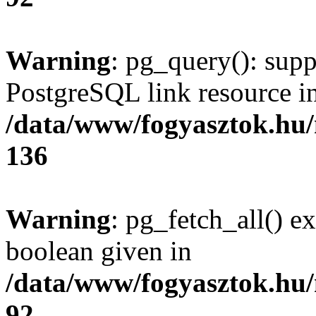
Warning
: pg_query(): supp
PostgreSQL link resource i
/data/www/fogyasztok.hu
136
Warning
: pg_fetch_all() e
boolean given in
/data/www/fogyasztok.hu
92