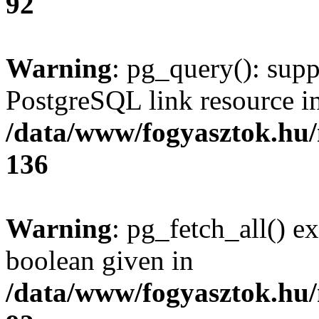
92
Warning
: pg_query(): supp
PostgreSQL link resource i
/data/www/fogyasztok.hu
136
Warning
: pg_fetch_all() e
boolean given in
/data/www/fogyasztok.hu