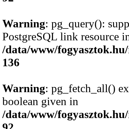
Warning
: pg_query(): supp
PostgreSQL link resource i
/data/www/fogyasztok.hu
136
Warning
: pg_fetch_all() e
boolean given in
/data/www/fogyasztok.hu
92