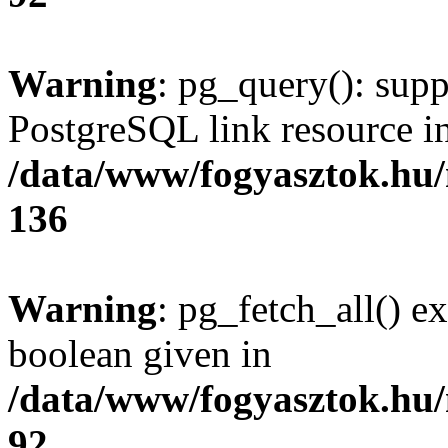
Warning
: pg_query(): supp
PostgreSQL link resource i
/data/www/fogyasztok.hu
136
Warning
: pg_fetch_all() e
boolean given in
/data/www/fogyasztok.hu
92