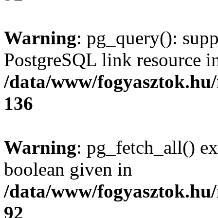
Warning
: pg_query(): supp
PostgreSQL link resource i
/data/www/fogyasztok.hu
136
Warning
: pg_fetch_all() e
boolean given in
/data/www/fogyasztok.hu
92