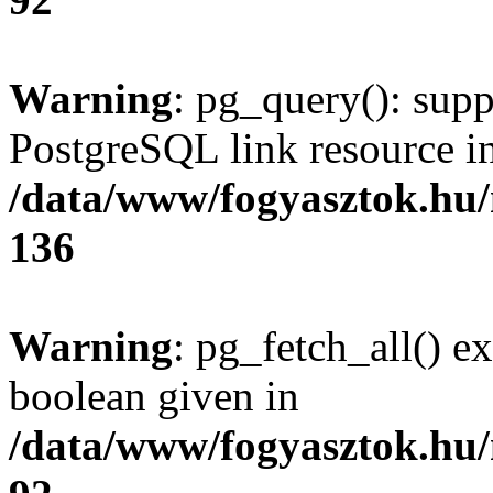
Warning
: pg_query(): supp
PostgreSQL link resource i
/data/www/fogyasztok.hu
136
Warning
: pg_fetch_all() e
boolean given in
/data/www/fogyasztok.hu