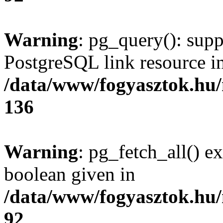
Warning
: pg_query(): supp
PostgreSQL link resource i
/data/www/fogyasztok.hu
136
Warning
: pg_fetch_all() e
boolean given in
/data/www/fogyasztok.hu
92