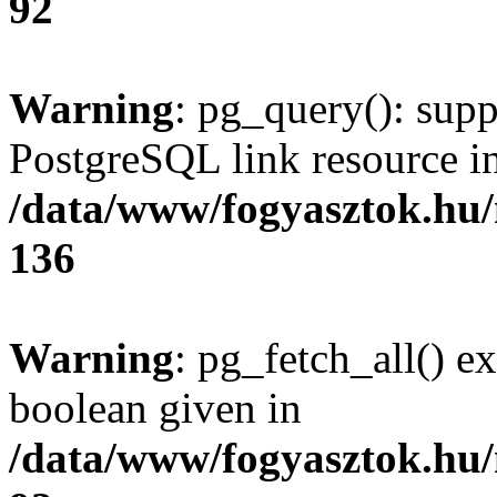
92
Warning
: pg_query(): supp
PostgreSQL link resource i
/data/www/fogyasztok.hu
136
Warning
: pg_fetch_all() e
boolean given in
/data/www/fogyasztok.hu