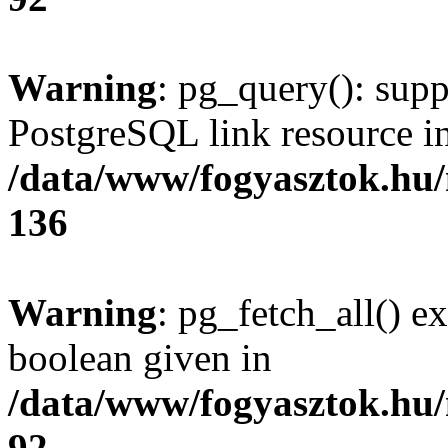
Warning
: pg_query(): supp
PostgreSQL link resource i
/data/www/fogyasztok.hu
136
Warning
: pg_fetch_all() e
boolean given in
/data/www/fogyasztok.hu
92