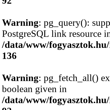
92
Warning
: pg_query(): supp
PostgreSQL link resource i
/data/www/fogyasztok.hu
136
Warning
: pg_fetch_all() e
boolean given in
/data/www/fogyasztok.hu