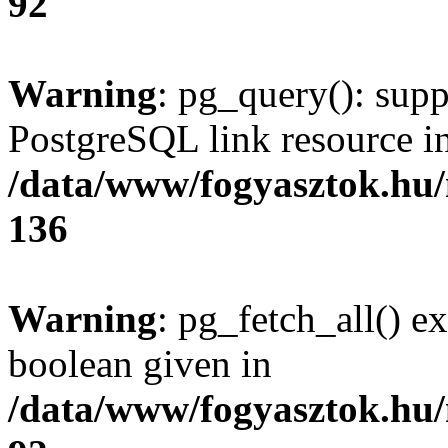
92
Warning
: pg_query(): supp
PostgreSQL link resource i
/data/www/fogyasztok.hu
136
Warning
: pg_fetch_all() e
boolean given in
/data/www/fogyasztok.hu