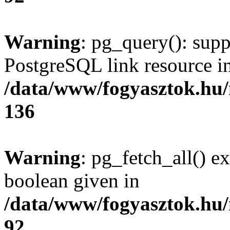
Warning
: pg_query(): supp
PostgreSQL link resource i
/data/www/fogyasztok.hu
136
Warning
: pg_fetch_all() e
boolean given in
/data/www/fogyasztok.hu
92