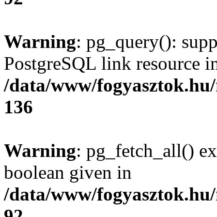
Warning
: pg_query(): supp
PostgreSQL link resource i
/data/www/fogyasztok.hu
136
Warning
: pg_fetch_all() e
boolean given in
/data/www/fogyasztok.hu
92