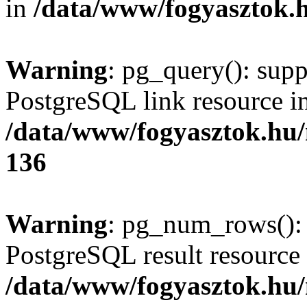
in
/data/www/fogyasztok.h
Warning
: pg_query(): supp
PostgreSQL link resource i
/data/www/fogyasztok.hu
136
Warning
: pg_num_rows(): 
PostgreSQL result resource 
/data/www/fogyasztok.hu