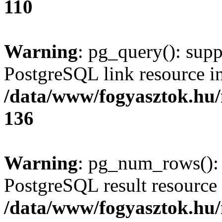
110
Warning
: pg_query(): supp
PostgreSQL link resource i
/data/www/fogyasztok.hu
136
Warning
: pg_num_rows(): 
PostgreSQL result resource 
/data/www/fogyasztok.hu