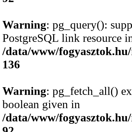
Warning
: pg_query(): supp
PostgreSQL link resource i
/data/www/fogyasztok.hu
136
Warning
: pg_fetch_all() e
boolean given in
/data/www/fogyasztok.hu
92