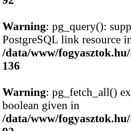
Warning
: pg_query(): supp
PostgreSQL link resource i
/data/www/fogyasztok.hu
136
Warning
: pg_fetch_all() e
boolean given in
/data/www/fogyasztok.hu