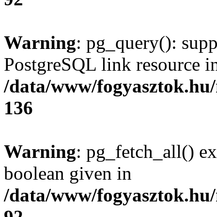
Warning
: pg_query(): supp
PostgreSQL link resource i
/data/www/fogyasztok.hu
136
Warning
: pg_fetch_all() e
boolean given in
/data/www/fogyasztok.hu
92