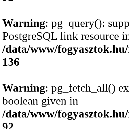
Warning
: pg_query(): supp
PostgreSQL link resource i
/data/www/fogyasztok.hu
136
Warning
: pg_fetch_all() e
boolean given in
/data/www/fogyasztok.hu
92