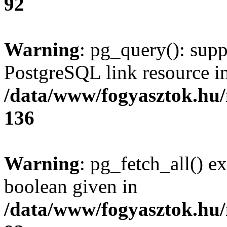
92
Warning
: pg_query(): supp
PostgreSQL link resource i
/data/www/fogyasztok.hu
136
Warning
: pg_fetch_all() e
boolean given in
/data/www/fogyasztok.hu