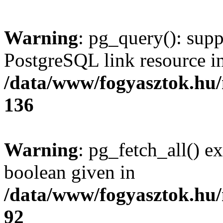
Warning
: pg_query(): supp
PostgreSQL link resource i
/data/www/fogyasztok.hu
136
Warning
: pg_fetch_all() e
boolean given in
/data/www/fogyasztok.hu
92