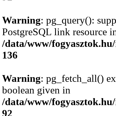
Warning
: pg_query(): supp
PostgreSQL link resource i
/data/www/fogyasztok.hu
136
Warning
: pg_fetch_all() e
boolean given in
/data/www/fogyasztok.hu
92