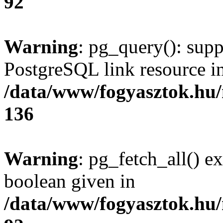
92
Warning
: pg_query(): supp
PostgreSQL link resource i
/data/www/fogyasztok.hu
136
Warning
: pg_fetch_all() e
boolean given in
/data/www/fogyasztok.hu