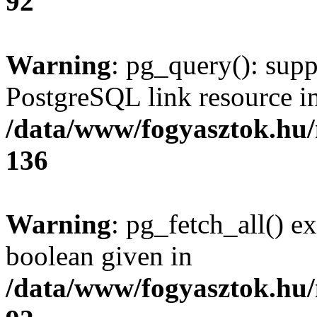
92
Warning
: pg_query(): supp
PostgreSQL link resource i
/data/www/fogyasztok.hu
136
Warning
: pg_fetch_all() e
boolean given in
/data/www/fogyasztok.hu