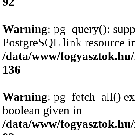
92
Warning
: pg_query(): supp
PostgreSQL link resource i
/data/www/fogyasztok.hu
136
Warning
: pg_fetch_all() e
boolean given in
/data/www/fogyasztok.hu