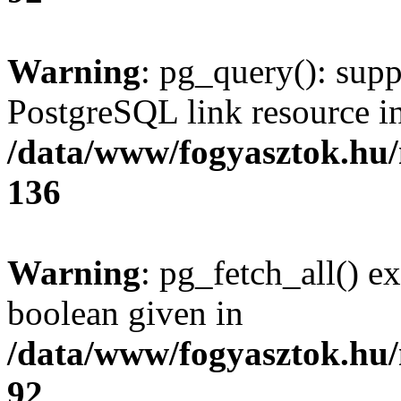
Warning
: pg_query(): supp
PostgreSQL link resource i
/data/www/fogyasztok.hu
136
Warning
: pg_fetch_all() e
boolean given in
/data/www/fogyasztok.hu
92