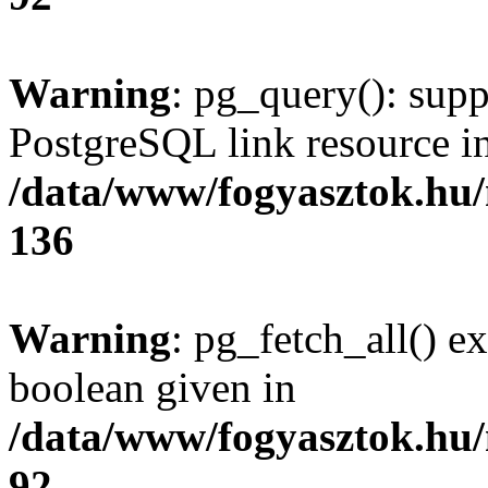
Warning
: pg_query(): supp
PostgreSQL link resource i
/data/www/fogyasztok.hu
136
Warning
: pg_fetch_all() e
boolean given in
/data/www/fogyasztok.hu
92