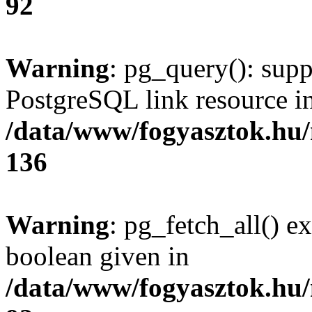
92
Warning
: pg_query(): supp
PostgreSQL link resource i
/data/www/fogyasztok.hu
136
Warning
: pg_fetch_all() e
boolean given in
/data/www/fogyasztok.hu