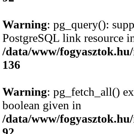
Warning
: pg_query(): supp
PostgreSQL link resource i
/data/www/fogyasztok.hu
136
Warning
: pg_fetch_all() e
boolean given in
/data/www/fogyasztok.hu
92