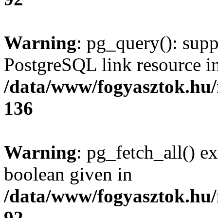
Warning
: pg_query(): supp
PostgreSQL link resource i
/data/www/fogyasztok.hu
136
Warning
: pg_fetch_all() e
boolean given in
/data/www/fogyasztok.hu
92