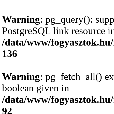
Warning
: pg_query(): supp
PostgreSQL link resource i
/data/www/fogyasztok.hu
136
Warning
: pg_fetch_all() e
boolean given in
/data/www/fogyasztok.hu
92