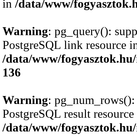
in
/data/www/fogyasztok.h
Warning
: pg_query(): supp
PostgreSQL link resource i
/data/www/fogyasztok.hu
136
Warning
: pg_num_rows(): 
PostgreSQL result resource 
/data/www/fogyasztok.hu