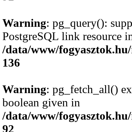
Warning
: pg_query(): supp
PostgreSQL link resource i
/data/www/fogyasztok.hu
136
Warning
: pg_fetch_all() e
boolean given in
/data/www/fogyasztok.hu
92