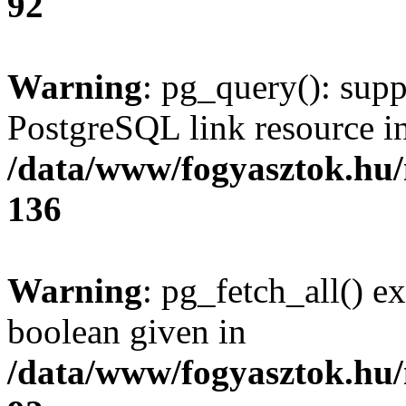
92
Warning
: pg_query(): supp
PostgreSQL link resource i
/data/www/fogyasztok.hu
136
Warning
: pg_fetch_all() e
boolean given in
/data/www/fogyasztok.hu