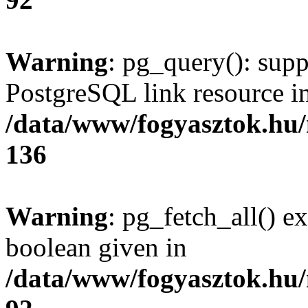
Warning
: pg_query(): supp
PostgreSQL link resource i
/data/www/fogyasztok.hu
136
Warning
: pg_fetch_all() e
boolean given in
/data/www/fogyasztok.hu