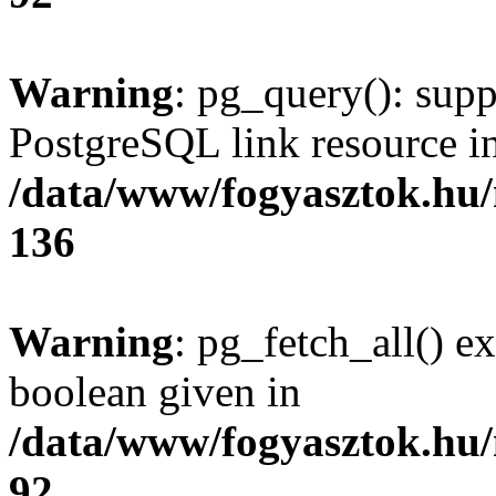
Warning
: pg_query(): supp
PostgreSQL link resource i
/data/www/fogyasztok.hu
136
Warning
: pg_fetch_all() e
boolean given in
/data/www/fogyasztok.hu
92