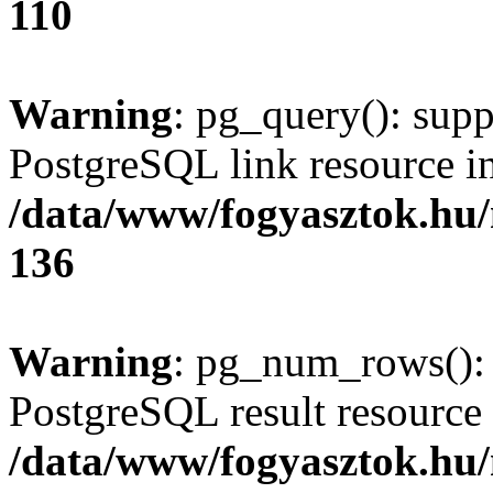
110
Warning
: pg_query(): supp
PostgreSQL link resource i
/data/www/fogyasztok.hu
136
Warning
: pg_num_rows(): 
PostgreSQL result resource 
/data/www/fogyasztok.hu