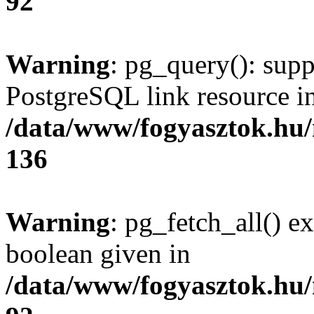
92
Warning
: pg_query(): supp
PostgreSQL link resource i
/data/www/fogyasztok.hu
136
Warning
: pg_fetch_all() e
boolean given in
/data/www/fogyasztok.hu