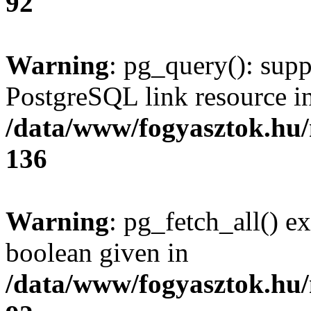
92
Warning
: pg_query(): supp
PostgreSQL link resource i
/data/www/fogyasztok.hu
136
Warning
: pg_fetch_all() e
boolean given in
/data/www/fogyasztok.hu