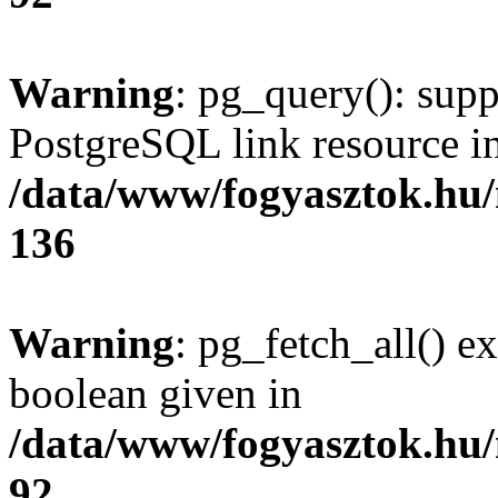
Warning
: pg_query(): supp
PostgreSQL link resource i
/data/www/fogyasztok.hu
136
Warning
: pg_fetch_all() e
boolean given in
/data/www/fogyasztok.hu
92