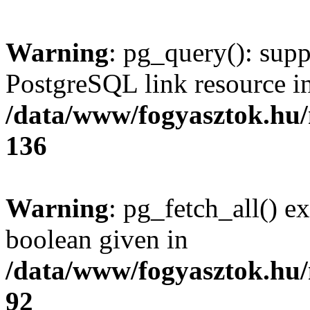
Warning
: pg_query(): supp
PostgreSQL link resource i
/data/www/fogyasztok.hu
136
Warning
: pg_fetch_all() e
boolean given in
/data/www/fogyasztok.hu
92