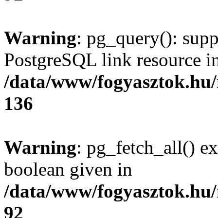
Warning
: pg_query(): supp
PostgreSQL link resource i
/data/www/fogyasztok.hu
136
Warning
: pg_fetch_all() e
boolean given in
/data/www/fogyasztok.hu
92