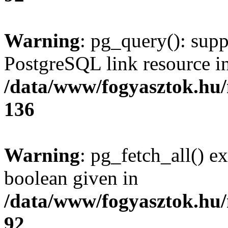
Warning
: pg_query(): supp
PostgreSQL link resource i
/data/www/fogyasztok.hu
136
Warning
: pg_fetch_all() e
boolean given in
/data/www/fogyasztok.hu
92