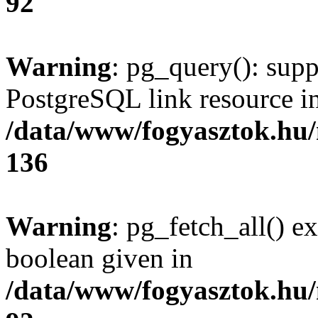
92
Warning
: pg_query(): supp
PostgreSQL link resource i
/data/www/fogyasztok.hu
136
Warning
: pg_fetch_all() e
boolean given in
/data/www/fogyasztok.hu