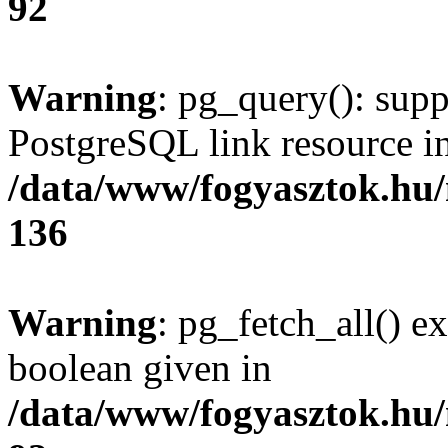
92
Warning
: pg_query(): supp
PostgreSQL link resource i
/data/www/fogyasztok.hu
136
Warning
: pg_fetch_all() e
boolean given in
/data/www/fogyasztok.hu