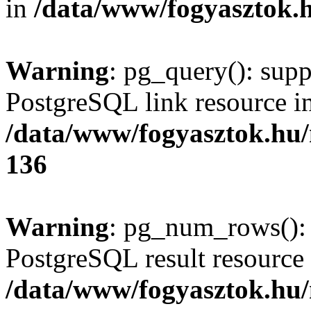
in
/data/www/fogyasztok.h
Warning
: pg_query(): supp
PostgreSQL link resource i
/data/www/fogyasztok.hu
136
Warning
: pg_num_rows(): 
PostgreSQL result resource 
/data/www/fogyasztok.hu