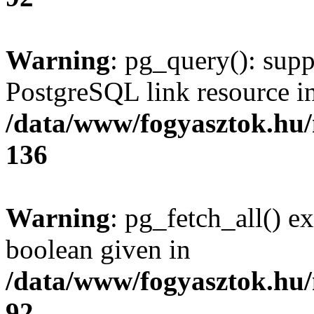
Warning
: pg_query(): supp
PostgreSQL link resource i
/data/www/fogyasztok.hu
136
Warning
: pg_fetch_all() e
boolean given in
/data/www/fogyasztok.hu
92