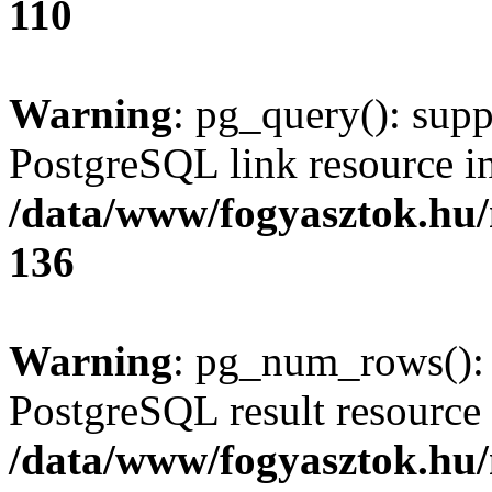
110
Warning
: pg_query(): supp
PostgreSQL link resource i
/data/www/fogyasztok.hu
136
Warning
: pg_num_rows(): 
PostgreSQL result resource 
/data/www/fogyasztok.hu