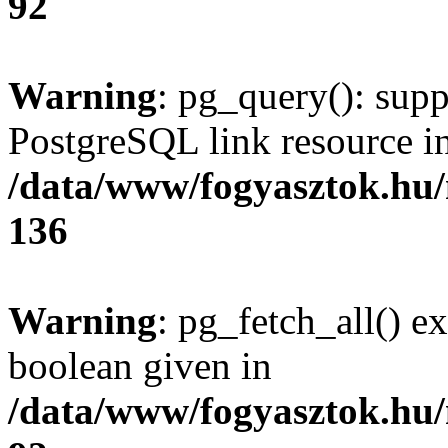
92
Warning
: pg_query(): supp
PostgreSQL link resource i
/data/www/fogyasztok.hu
136
Warning
: pg_fetch_all() e
boolean given in
/data/www/fogyasztok.hu