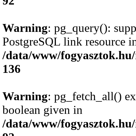
92
Warning
: pg_query(): supp
PostgreSQL link resource i
/data/www/fogyasztok.hu
136
Warning
: pg_fetch_all() e
boolean given in
/data/www/fogyasztok.hu