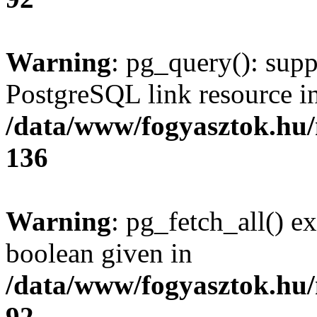
Warning
: pg_query(): supp
PostgreSQL link resource i
/data/www/fogyasztok.hu
136
Warning
: pg_fetch_all() e
boolean given in
/data/www/fogyasztok.hu
92