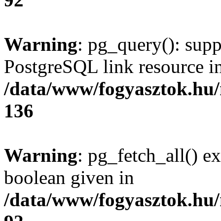
Warning
: pg_query(): supp
PostgreSQL link resource i
/data/www/fogyasztok.hu
136
Warning
: pg_fetch_all() e
boolean given in
/data/www/fogyasztok.hu