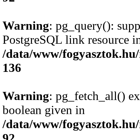
Warning
: pg_query(): supp
PostgreSQL link resource i
/data/www/fogyasztok.hu
136
Warning
: pg_fetch_all() e
boolean given in
/data/www/fogyasztok.hu
92