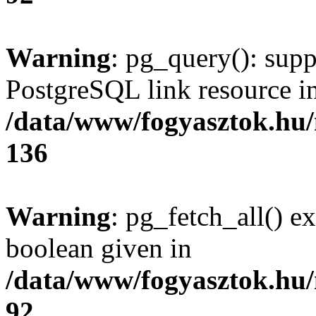
Warning
: pg_query(): supp
PostgreSQL link resource i
/data/www/fogyasztok.hu
136
Warning
: pg_fetch_all() e
boolean given in
/data/www/fogyasztok.hu
92