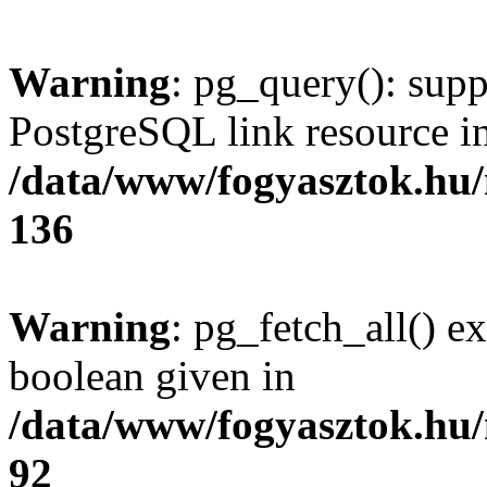
Warning
: pg_query(): supp
PostgreSQL link resource i
/data/www/fogyasztok.hu
136
Warning
: pg_fetch_all() e
boolean given in
/data/www/fogyasztok.hu
92