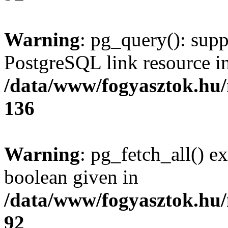
Warning
: pg_query(): supp
PostgreSQL link resource i
/data/www/fogyasztok.hu
136
Warning
: pg_fetch_all() e
boolean given in
/data/www/fogyasztok.hu
92