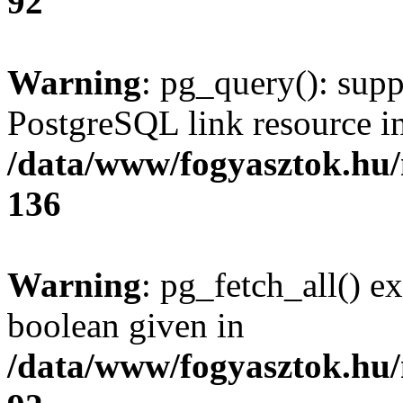
92
Warning
: pg_query(): supp
PostgreSQL link resource i
/data/www/fogyasztok.hu
136
Warning
: pg_fetch_all() e
boolean given in
/data/www/fogyasztok.hu