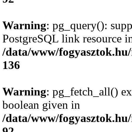
Warning
: pg_query(): supp
PostgreSQL link resource i
/data/www/fogyasztok.hu
136
Warning
: pg_fetch_all() e
boolean given in
/data/www/fogyasztok.hu
92