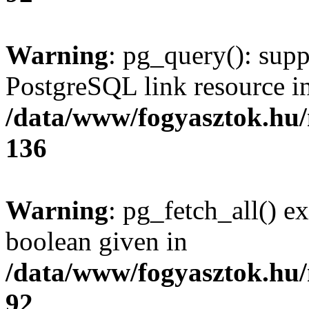
Warning
: pg_query(): supp
PostgreSQL link resource i
/data/www/fogyasztok.hu
136
Warning
: pg_fetch_all() e
boolean given in
/data/www/fogyasztok.hu
92