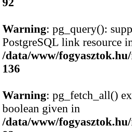
92
Warning
: pg_query(): supp
PostgreSQL link resource i
/data/www/fogyasztok.hu
136
Warning
: pg_fetch_all() e
boolean given in
/data/www/fogyasztok.hu