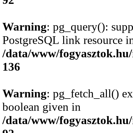
Warning
: pg_query(): supp
PostgreSQL link resource i
/data/www/fogyasztok.hu
136
Warning
: pg_fetch_all() e
boolean given in
/data/www/fogyasztok.hu