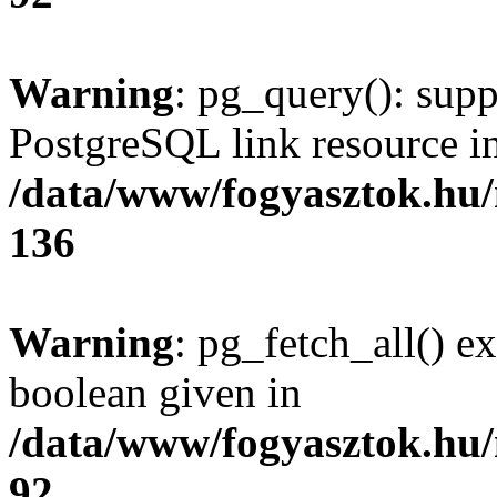
Warning
: pg_query(): supp
PostgreSQL link resource i
/data/www/fogyasztok.hu
136
Warning
: pg_fetch_all() e
boolean given in
/data/www/fogyasztok.hu
92