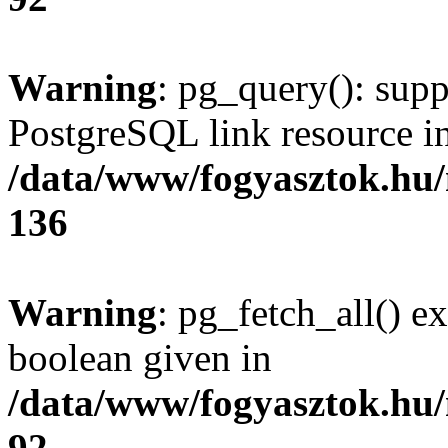
Warning
: pg_query(): supp
PostgreSQL link resource i
/data/www/fogyasztok.hu
136
Warning
: pg_fetch_all() e
boolean given in
/data/www/fogyasztok.hu
92