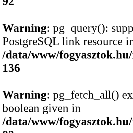
92
Warning
: pg_query(): supp
PostgreSQL link resource i
/data/www/fogyasztok.hu
136
Warning
: pg_fetch_all() e
boolean given in
/data/www/fogyasztok.hu