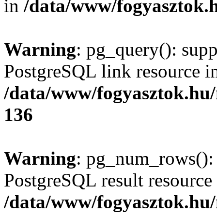
in
/data/www/fogyasztok.h
Warning
: pg_query(): supp
PostgreSQL link resource i
/data/www/fogyasztok.hu
136
Warning
: pg_num_rows(): 
PostgreSQL result resource 
/data/www/fogyasztok.hu