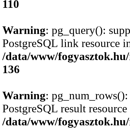
110
Warning
: pg_query(): supp
PostgreSQL link resource i
/data/www/fogyasztok.hu
136
Warning
: pg_num_rows(): 
PostgreSQL result resource 
/data/www/fogyasztok.hu