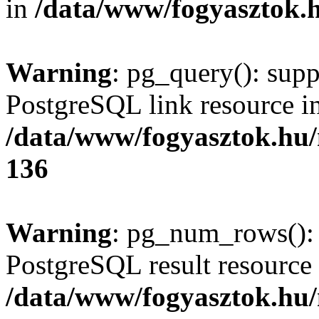
in
/data/www/fogyasztok.h
Warning
: pg_query(): supp
PostgreSQL link resource i
/data/www/fogyasztok.hu
136
Warning
: pg_num_rows(): 
PostgreSQL result resource 
/data/www/fogyasztok.hu