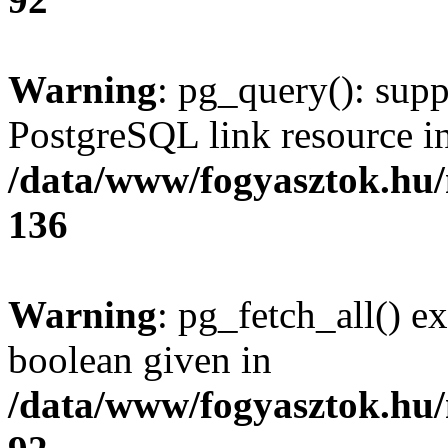
Warning
: pg_query(): supp
PostgreSQL link resource i
/data/www/fogyasztok.hu
136
Warning
: pg_fetch_all() e
boolean given in
/data/www/fogyasztok.hu