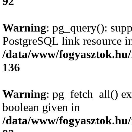
92
Warning
: pg_query(): supp
PostgreSQL link resource i
/data/www/fogyasztok.hu
136
Warning
: pg_fetch_all() e
boolean given in
/data/www/fogyasztok.hu