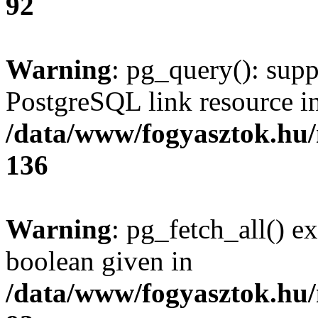
92
Warning
: pg_query(): supp
PostgreSQL link resource i
/data/www/fogyasztok.hu
136
Warning
: pg_fetch_all() e
boolean given in
/data/www/fogyasztok.hu