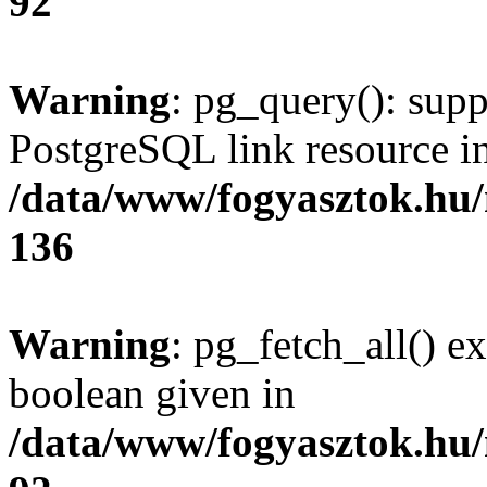
92
Warning
: pg_query(): supp
PostgreSQL link resource i
/data/www/fogyasztok.hu
136
Warning
: pg_fetch_all() e
boolean given in
/data/www/fogyasztok.hu