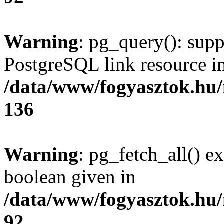
Warning
: pg_query(): supp
PostgreSQL link resource i
/data/www/fogyasztok.hu
136
Warning
: pg_fetch_all() e
boolean given in
/data/www/fogyasztok.hu
92