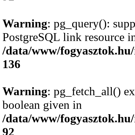
Warning
: pg_query(): supp
PostgreSQL link resource i
/data/www/fogyasztok.hu
136
Warning
: pg_fetch_all() e
boolean given in
/data/www/fogyasztok.hu
92