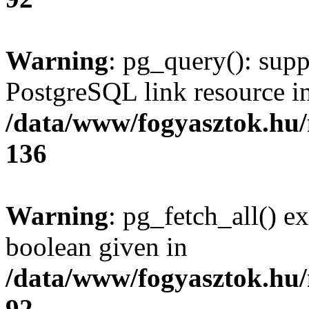
Warning
: pg_query(): supp
PostgreSQL link resource i
/data/www/fogyasztok.hu
136
Warning
: pg_fetch_all() e
boolean given in
/data/www/fogyasztok.hu
92