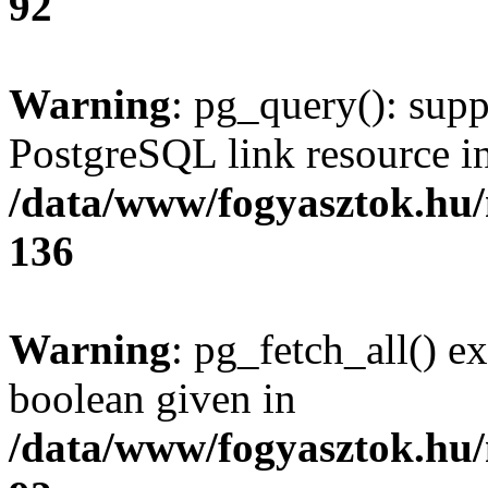
92
Warning
: pg_query(): supp
PostgreSQL link resource i
/data/www/fogyasztok.hu
136
Warning
: pg_fetch_all() e
boolean given in
/data/www/fogyasztok.hu