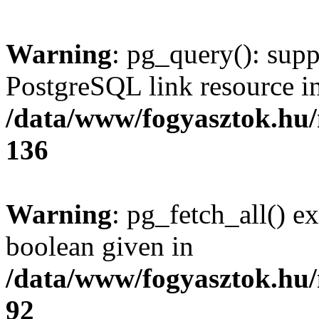
Warning
: pg_query(): supp
PostgreSQL link resource i
/data/www/fogyasztok.hu
136
Warning
: pg_fetch_all() e
boolean given in
/data/www/fogyasztok.hu
92