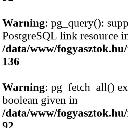
Warning
: pg_query(): supp
PostgreSQL link resource i
/data/www/fogyasztok.hu
136
Warning
: pg_fetch_all() e
boolean given in
/data/www/fogyasztok.hu
92