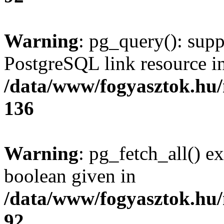
Warning
: pg_query(): supp
PostgreSQL link resource i
/data/www/fogyasztok.hu
136
Warning
: pg_fetch_all() e
boolean given in
/data/www/fogyasztok.hu
92