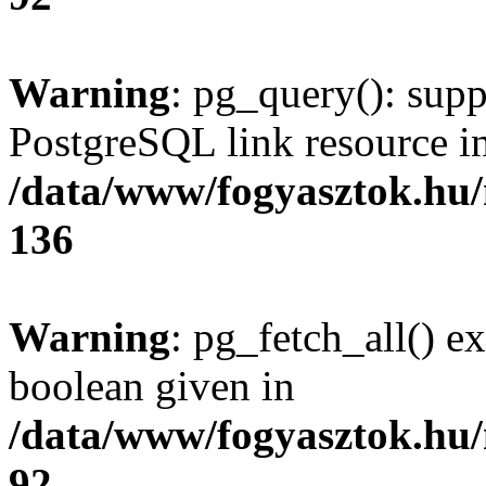
Warning
: pg_query(): supp
PostgreSQL link resource i
/data/www/fogyasztok.hu
136
Warning
: pg_fetch_all() e
boolean given in
/data/www/fogyasztok.hu
92