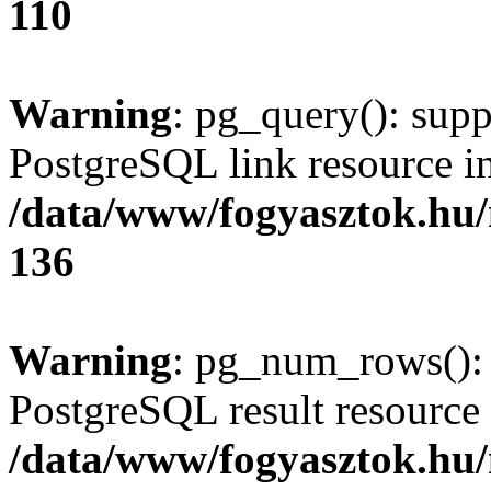
110
Warning
: pg_query(): supp
PostgreSQL link resource i
/data/www/fogyasztok.hu
136
Warning
: pg_num_rows(): 
PostgreSQL result resource 
/data/www/fogyasztok.hu