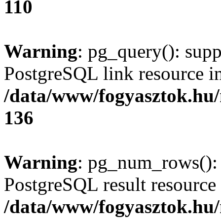
110
Warning
: pg_query(): supp
PostgreSQL link resource i
/data/www/fogyasztok.hu
136
Warning
: pg_num_rows(): 
PostgreSQL result resource 
/data/www/fogyasztok.hu