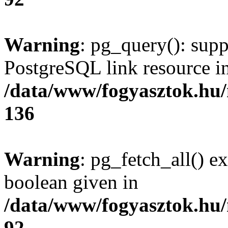
Warning
: pg_query(): supp
PostgreSQL link resource i
/data/www/fogyasztok.hu
136
Warning
: pg_fetch_all() e
boolean given in
/data/www/fogyasztok.hu
92