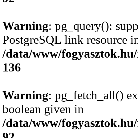
Warning
: pg_query(): supp
PostgreSQL link resource i
/data/www/fogyasztok.hu
136
Warning
: pg_fetch_all() e
boolean given in
/data/www/fogyasztok.hu
92