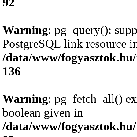
92
Warning
: pg_query(): supp
PostgreSQL link resource i
/data/www/fogyasztok.hu
136
Warning
: pg_fetch_all() e
boolean given in
/data/www/fogyasztok.hu