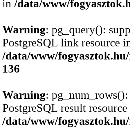
in
/data/www/fogyasztok.h
Warning
: pg_query(): supp
PostgreSQL link resource i
/data/www/fogyasztok.hu
136
Warning
: pg_num_rows(): 
PostgreSQL result resource 
/data/www/fogyasztok.hu