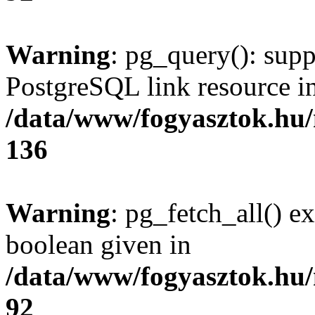
Warning
: pg_query(): supp
PostgreSQL link resource i
/data/www/fogyasztok.hu
136
Warning
: pg_fetch_all() e
boolean given in
/data/www/fogyasztok.hu
92