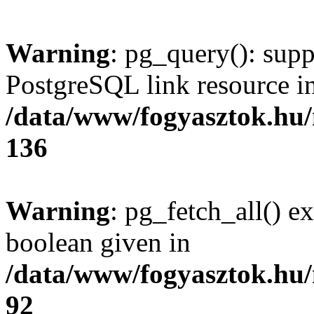
Warning
: pg_query(): supp
PostgreSQL link resource i
/data/www/fogyasztok.hu
136
Warning
: pg_fetch_all() e
boolean given in
/data/www/fogyasztok.hu
92