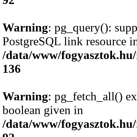
Warning
: pg_query(): supp
PostgreSQL link resource i
/data/www/fogyasztok.hu
136
Warning
: pg_fetch_all() e
boolean given in
/data/www/fogyasztok.hu