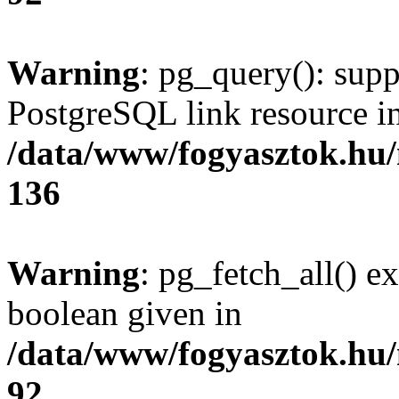
Warning
: pg_query(): supp
PostgreSQL link resource i
/data/www/fogyasztok.hu
136
Warning
: pg_fetch_all() e
boolean given in
/data/www/fogyasztok.hu
92