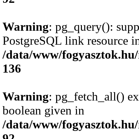
Warning
: pg_query(): supp
PostgreSQL link resource i
/data/www/fogyasztok.hu
136
Warning
: pg_fetch_all() e
boolean given in
/data/www/fogyasztok.hu
92