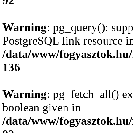
92
Warning
: pg_query(): supp
PostgreSQL link resource i
/data/www/fogyasztok.hu
136
Warning
: pg_fetch_all() e
boolean given in
/data/www/fogyasztok.hu