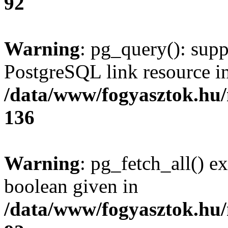
92
Warning
: pg_query(): supp
PostgreSQL link resource i
/data/www/fogyasztok.hu
136
Warning
: pg_fetch_all() e
boolean given in
/data/www/fogyasztok.hu