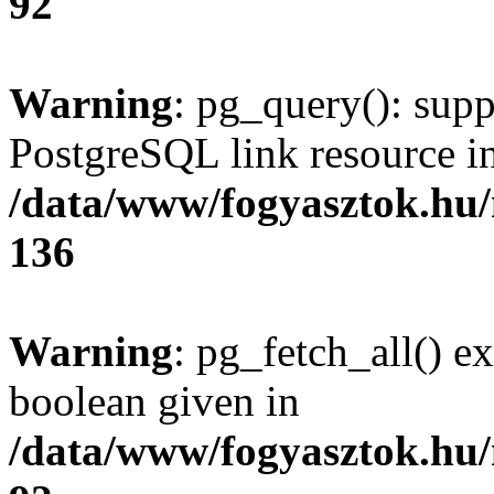
92
Warning
: pg_query(): supp
PostgreSQL link resource i
/data/www/fogyasztok.hu
136
Warning
: pg_fetch_all() e
boolean given in
/data/www/fogyasztok.hu