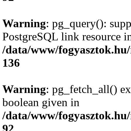
Warning
: pg_query(): supp
PostgreSQL link resource i
/data/www/fogyasztok.hu
136
Warning
: pg_fetch_all() e
boolean given in
/data/www/fogyasztok.hu
92