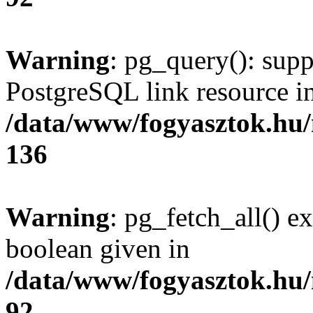
Warning
: pg_query(): supp
PostgreSQL link resource i
/data/www/fogyasztok.hu
136
Warning
: pg_fetch_all() e
boolean given in
/data/www/fogyasztok.hu
92