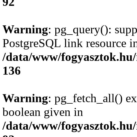
92
Warning
: pg_query(): supp
PostgreSQL link resource i
/data/www/fogyasztok.hu
136
Warning
: pg_fetch_all() e
boolean given in
/data/www/fogyasztok.hu