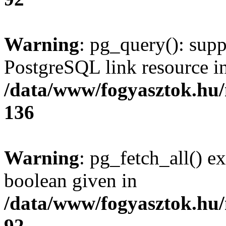
Warning
: pg_query(): supp
PostgreSQL link resource i
/data/www/fogyasztok.hu
136
Warning
: pg_fetch_all() e
boolean given in
/data/www/fogyasztok.hu
92