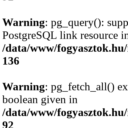
Warning
: pg_query(): supp
PostgreSQL link resource i
/data/www/fogyasztok.hu
136
Warning
: pg_fetch_all() e
boolean given in
/data/www/fogyasztok.hu
92