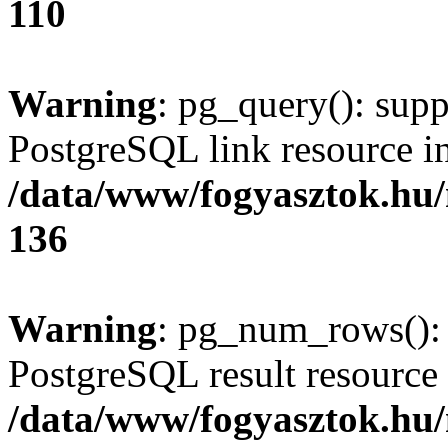
110
Warning
: pg_query(): supp
PostgreSQL link resource i
/data/www/fogyasztok.hu
136
Warning
: pg_num_rows(): 
PostgreSQL result resource 
/data/www/fogyasztok.hu