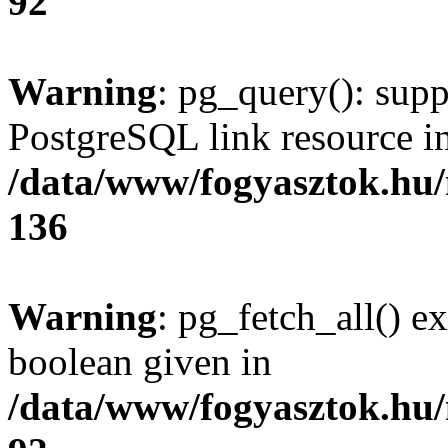
92
Warning
: pg_query(): supp
PostgreSQL link resource i
/data/www/fogyasztok.hu
136
Warning
: pg_fetch_all() e
boolean given in
/data/www/fogyasztok.hu