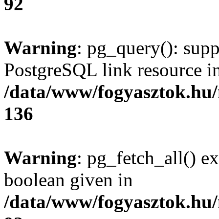
92
Warning
: pg_query(): supp
PostgreSQL link resource i
/data/www/fogyasztok.hu
136
Warning
: pg_fetch_all() e
boolean given in
/data/www/fogyasztok.hu