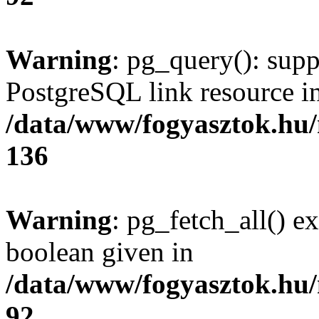
Warning
: pg_query(): supp
PostgreSQL link resource i
/data/www/fogyasztok.hu
136
Warning
: pg_fetch_all() e
boolean given in
/data/www/fogyasztok.hu
92