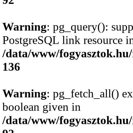
Warning
: pg_query(): supp
PostgreSQL link resource i
/data/www/fogyasztok.hu
136
Warning
: pg_fetch_all() e
boolean given in
/data/www/fogyasztok.hu