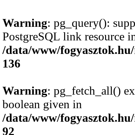
Warning
: pg_query(): supp
PostgreSQL link resource i
/data/www/fogyasztok.hu
136
Warning
: pg_fetch_all() e
boolean given in
/data/www/fogyasztok.hu
92