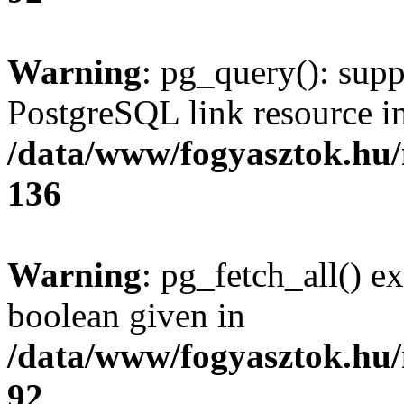
Warning
: pg_query(): supp
PostgreSQL link resource i
/data/www/fogyasztok.hu
136
Warning
: pg_fetch_all() e
boolean given in
/data/www/fogyasztok.hu
92