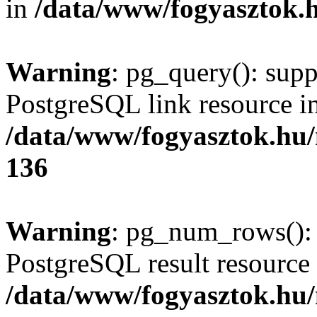
in
/data/www/fogyasztok.h
Warning
: pg_query(): supp
PostgreSQL link resource i
/data/www/fogyasztok.hu
136
Warning
: pg_num_rows(): 
PostgreSQL result resource 
/data/www/fogyasztok.hu