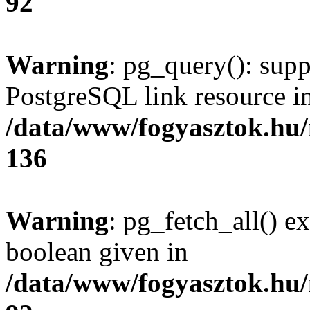
92
Warning
: pg_query(): supp
PostgreSQL link resource i
/data/www/fogyasztok.hu
136
Warning
: pg_fetch_all() e
boolean given in
/data/www/fogyasztok.hu