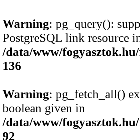
Warning
: pg_query(): supp
PostgreSQL link resource i
/data/www/fogyasztok.hu
136
Warning
: pg_fetch_all() e
boolean given in
/data/www/fogyasztok.hu
92