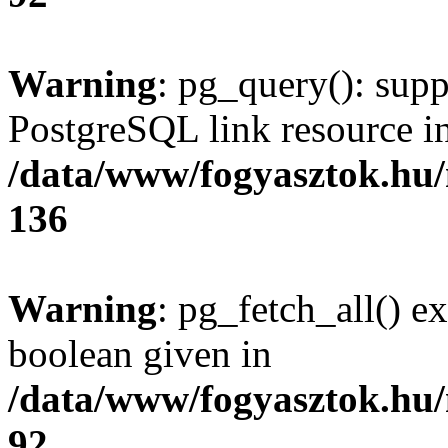
Warning
: pg_query(): supp
PostgreSQL link resource i
/data/www/fogyasztok.hu
136
Warning
: pg_fetch_all() e
boolean given in
/data/www/fogyasztok.hu
92