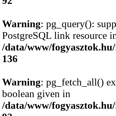
92
Warning
: pg_query(): supp
PostgreSQL link resource i
/data/www/fogyasztok.hu
136
Warning
: pg_fetch_all() e
boolean given in
/data/www/fogyasztok.hu