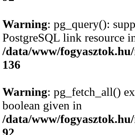
Warning
: pg_query(): supp
PostgreSQL link resource i
/data/www/fogyasztok.hu
136
Warning
: pg_fetch_all() e
boolean given in
/data/www/fogyasztok.hu
92