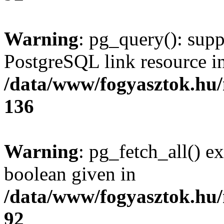
Warning
: pg_query(): supp
PostgreSQL link resource i
/data/www/fogyasztok.hu
136
Warning
: pg_fetch_all() e
boolean given in
/data/www/fogyasztok.hu
92