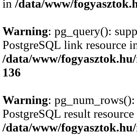
in
/data/www/fogyasztok.h
Warning
: pg_query(): supp
PostgreSQL link resource i
/data/www/fogyasztok.hu
136
Warning
: pg_num_rows(): 
PostgreSQL result resource 
/data/www/fogyasztok.hu