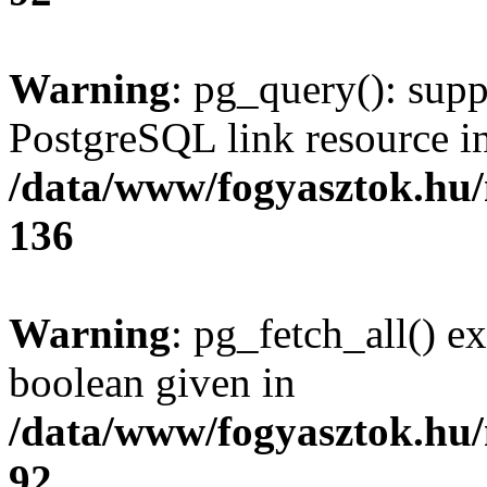
Warning
: pg_query(): supp
PostgreSQL link resource i
/data/www/fogyasztok.hu
136
Warning
: pg_fetch_all() e
boolean given in
/data/www/fogyasztok.hu
92