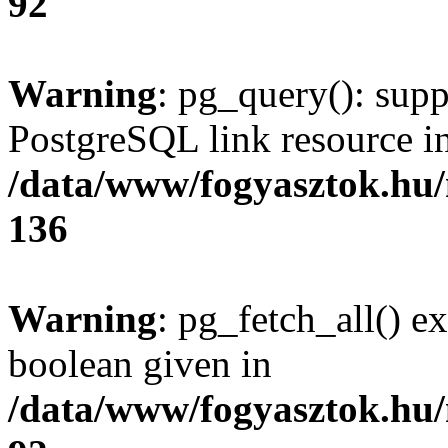
92
Warning
: pg_query(): supp
PostgreSQL link resource i
/data/www/fogyasztok.hu
136
Warning
: pg_fetch_all() e
boolean given in
/data/www/fogyasztok.hu