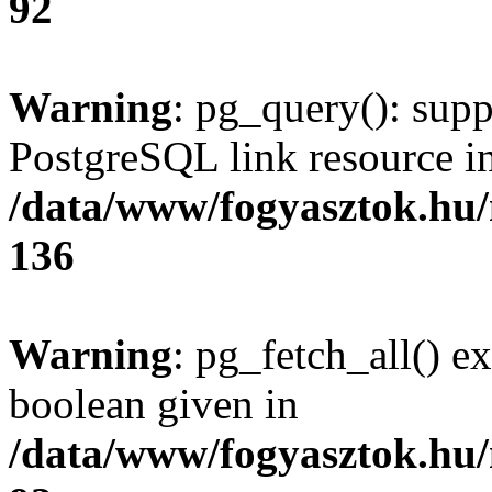
92
Warning
: pg_query(): supp
PostgreSQL link resource i
/data/www/fogyasztok.hu
136
Warning
: pg_fetch_all() e
boolean given in
/data/www/fogyasztok.hu