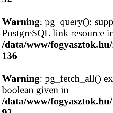
Warning
: pg_query(): supp
PostgreSQL link resource i
/data/www/fogyasztok.hu
136
Warning
: pg_fetch_all() e
boolean given in
/data/www/fogyasztok.hu
92