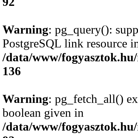
92
Warning
: pg_query(): supp
PostgreSQL link resource i
/data/www/fogyasztok.hu
136
Warning
: pg_fetch_all() e
boolean given in
/data/www/fogyasztok.hu