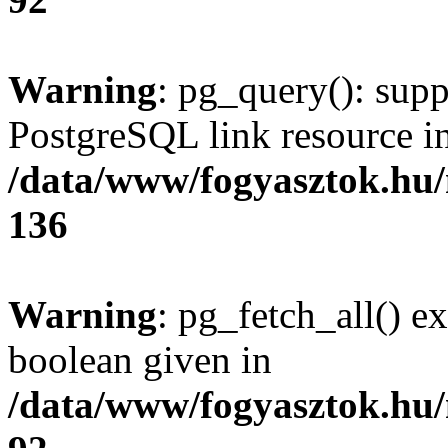
Warning
: pg_query(): supp
PostgreSQL link resource i
/data/www/fogyasztok.hu
136
Warning
: pg_fetch_all() e
boolean given in
/data/www/fogyasztok.hu