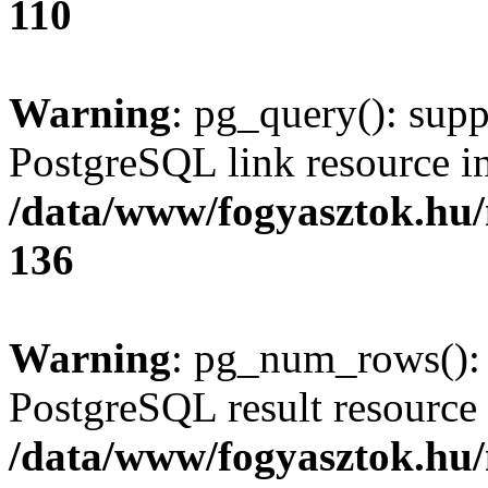
110
Warning
: pg_query(): supp
PostgreSQL link resource i
/data/www/fogyasztok.hu
136
Warning
: pg_num_rows(): 
PostgreSQL result resource 
/data/www/fogyasztok.hu