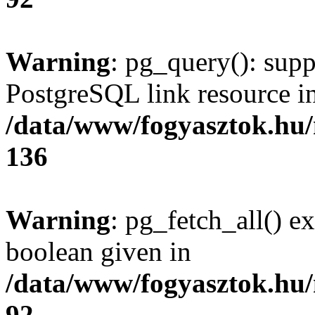
Warning
: pg_query(): supp
PostgreSQL link resource i
/data/www/fogyasztok.hu
136
Warning
: pg_fetch_all() e
boolean given in
/data/www/fogyasztok.hu
92