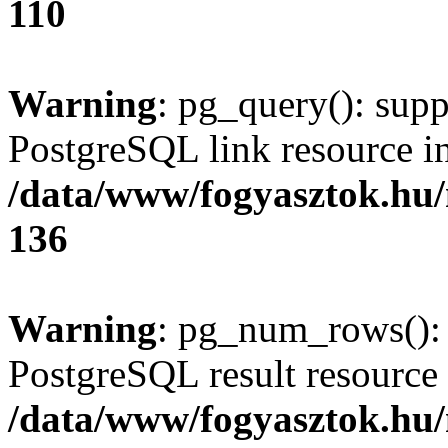
110
Warning
: pg_query(): supp
PostgreSQL link resource i
/data/www/fogyasztok.hu
136
Warning
: pg_num_rows(): 
PostgreSQL result resource 
/data/www/fogyasztok.hu