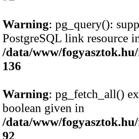
Warning
: pg_query(): supp
PostgreSQL link resource i
/data/www/fogyasztok.hu
136
Warning
: pg_fetch_all() e
boolean given in
/data/www/fogyasztok.hu
92