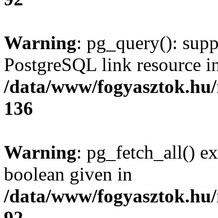
Warning
: pg_query(): supp
PostgreSQL link resource i
/data/www/fogyasztok.hu
136
Warning
: pg_fetch_all() e
boolean given in
/data/www/fogyasztok.hu
92