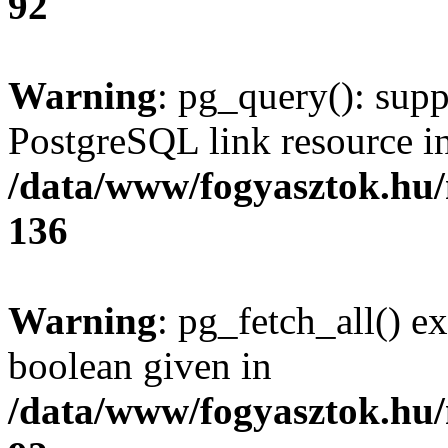
92
Warning
: pg_query(): supp
PostgreSQL link resource i
/data/www/fogyasztok.hu
136
Warning
: pg_fetch_all() e
boolean given in
/data/www/fogyasztok.hu