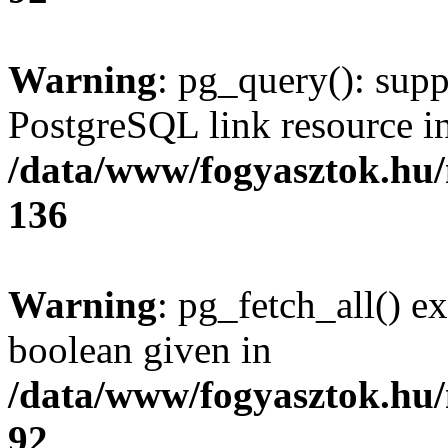
Warning
: pg_query(): supp
PostgreSQL link resource i
/data/www/fogyasztok.hu
136
Warning
: pg_fetch_all() e
boolean given in
/data/www/fogyasztok.hu
92