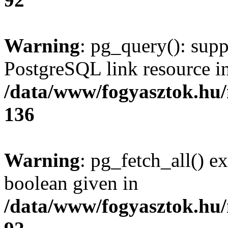
Warning
: pg_query(): supp
PostgreSQL link resource i
/data/www/fogyasztok.hu
136
Warning
: pg_fetch_all() e
boolean given in
/data/www/fogyasztok.hu