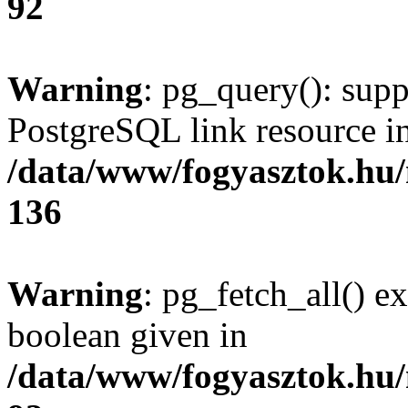
92
Warning
: pg_query(): supp
PostgreSQL link resource i
/data/www/fogyasztok.hu
136
Warning
: pg_fetch_all() e
boolean given in
/data/www/fogyasztok.hu