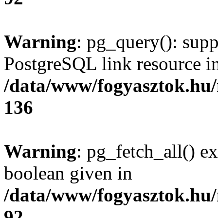
Warning
: pg_query(): supp
PostgreSQL link resource i
/data/www/fogyasztok.hu
136
Warning
: pg_fetch_all() e
boolean given in
/data/www/fogyasztok.hu
92