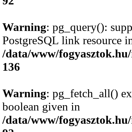
92
Warning
: pg_query(): supp
PostgreSQL link resource i
/data/www/fogyasztok.hu
136
Warning
: pg_fetch_all() e
boolean given in
/data/www/fogyasztok.hu