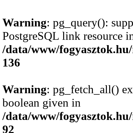
Warning
: pg_query(): supp
PostgreSQL link resource i
/data/www/fogyasztok.hu
136
Warning
: pg_fetch_all() e
boolean given in
/data/www/fogyasztok.hu
92