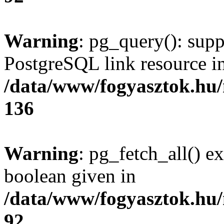
Warning
: pg_query(): supp
PostgreSQL link resource i
/data/www/fogyasztok.hu
136
Warning
: pg_fetch_all() e
boolean given in
/data/www/fogyasztok.hu
92