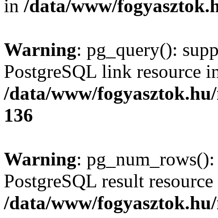
in
/data/www/fogyasztok.h
Warning
: pg_query(): supp
PostgreSQL link resource i
/data/www/fogyasztok.hu
136
Warning
: pg_num_rows(): 
PostgreSQL result resource 
/data/www/fogyasztok.hu