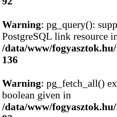
92
Warning
: pg_query(): supp
PostgreSQL link resource i
/data/www/fogyasztok.hu
136
Warning
: pg_fetch_all() e
boolean given in
/data/www/fogyasztok.hu