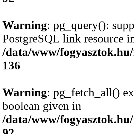
Warning
: pg_query(): supp
PostgreSQL link resource i
/data/www/fogyasztok.hu
136
Warning
: pg_fetch_all() e
boolean given in
/data/www/fogyasztok.hu
92