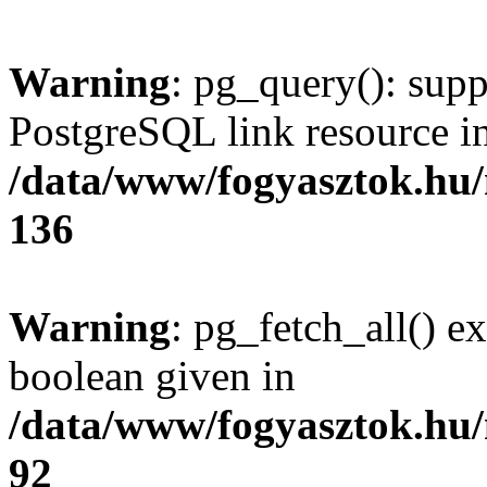
Warning
: pg_query(): supp
PostgreSQL link resource i
/data/www/fogyasztok.hu
136
Warning
: pg_fetch_all() e
boolean given in
/data/www/fogyasztok.hu
92