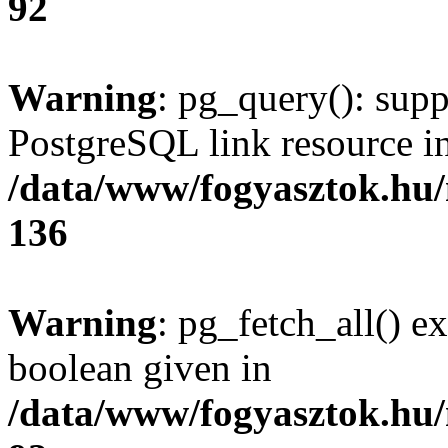
92
Warning
: pg_query(): supp
PostgreSQL link resource i
/data/www/fogyasztok.hu
136
Warning
: pg_fetch_all() e
boolean given in
/data/www/fogyasztok.hu