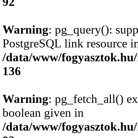
92
Warning
: pg_query(): supp
PostgreSQL link resource i
/data/www/fogyasztok.hu
136
Warning
: pg_fetch_all() e
boolean given in
/data/www/fogyasztok.hu