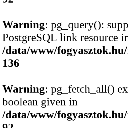
Warning
: pg_query(): supp
PostgreSQL link resource i
/data/www/fogyasztok.hu
136
Warning
: pg_fetch_all() e
boolean given in
/data/www/fogyasztok.hu
92