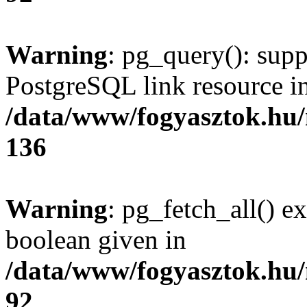
Warning
: pg_query(): supp
PostgreSQL link resource i
/data/www/fogyasztok.hu
136
Warning
: pg_fetch_all() e
boolean given in
/data/www/fogyasztok.hu
92