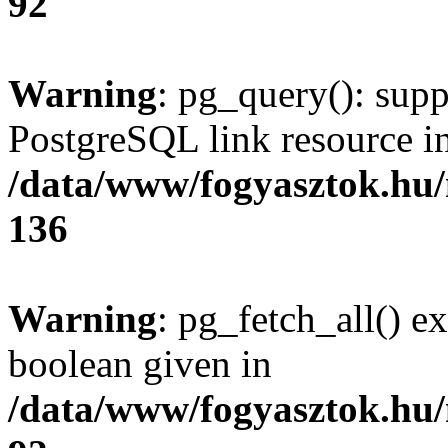
92
Warning
: pg_query(): supp
PostgreSQL link resource i
/data/www/fogyasztok.hu
136
Warning
: pg_fetch_all() e
boolean given in
/data/www/fogyasztok.hu