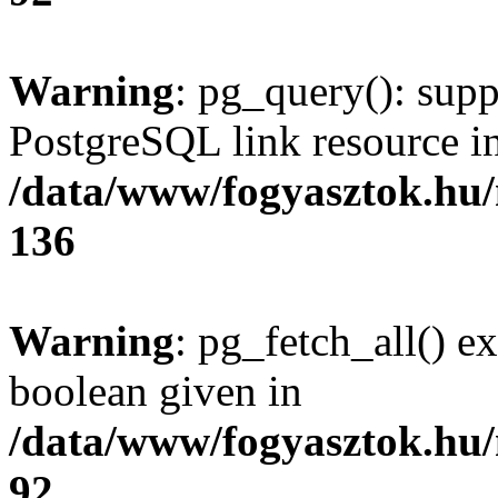
Warning
: pg_query(): supp
PostgreSQL link resource i
/data/www/fogyasztok.hu
136
Warning
: pg_fetch_all() e
boolean given in
/data/www/fogyasztok.hu
92