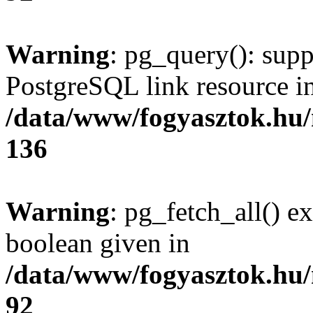
Warning
: pg_query(): supp
PostgreSQL link resource i
/data/www/fogyasztok.hu
136
Warning
: pg_fetch_all() e
boolean given in
/data/www/fogyasztok.hu
92