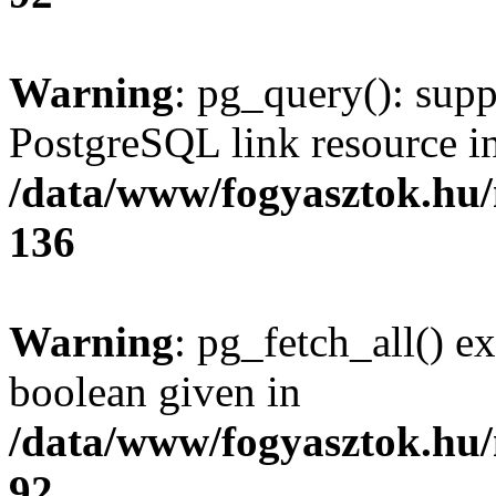
Warning
: pg_query(): supp
PostgreSQL link resource i
/data/www/fogyasztok.hu
136
Warning
: pg_fetch_all() e
boolean given in
/data/www/fogyasztok.hu
92