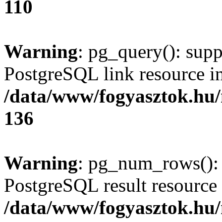
110
Warning
: pg_query(): supp
PostgreSQL link resource i
/data/www/fogyasztok.hu
136
Warning
: pg_num_rows(): 
PostgreSQL result resource 
/data/www/fogyasztok.hu