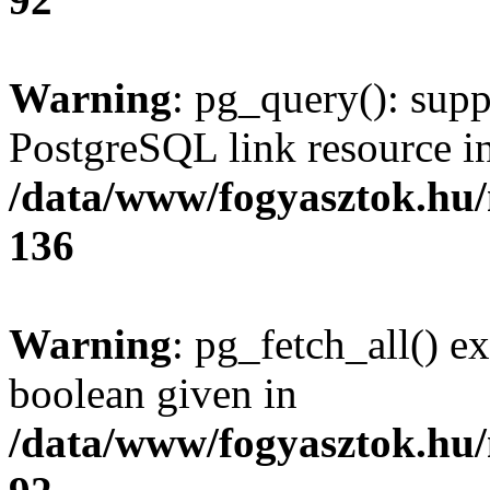
Warning
: pg_query(): supp
PostgreSQL link resource i
/data/www/fogyasztok.hu
136
Warning
: pg_fetch_all() e
boolean given in
/data/www/fogyasztok.hu