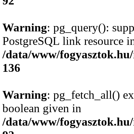
92
Warning
: pg_query(): supp
PostgreSQL link resource i
/data/www/fogyasztok.hu
136
Warning
: pg_fetch_all() e
boolean given in
/data/www/fogyasztok.hu