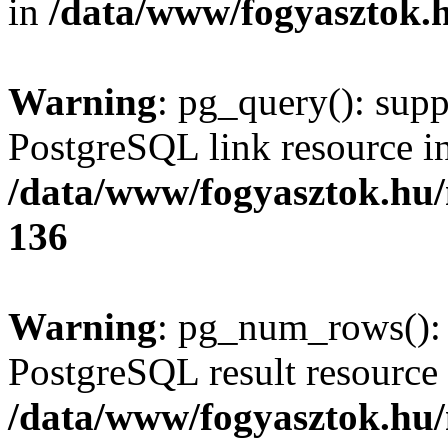
in
/data/www/fogyasztok.h
Warning
: pg_query(): supp
PostgreSQL link resource i
/data/www/fogyasztok.hu
136
Warning
: pg_num_rows(): 
PostgreSQL result resource 
/data/www/fogyasztok.hu