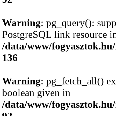
Warning
: pg_query(): supp
PostgreSQL link resource i
/data/www/fogyasztok.hu
136
Warning
: pg_fetch_all() e
boolean given in
/data/www/fogyasztok.hu
92