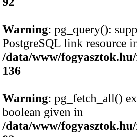
92
Warning
: pg_query(): supp
PostgreSQL link resource i
/data/www/fogyasztok.hu
136
Warning
: pg_fetch_all() e
boolean given in
/data/www/fogyasztok.hu