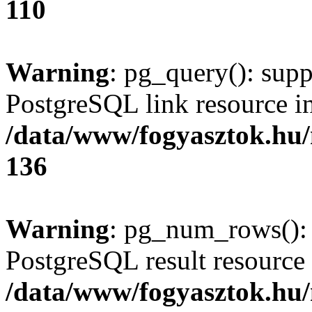
110
Warning
: pg_query(): supp
PostgreSQL link resource i
/data/www/fogyasztok.hu
136
Warning
: pg_num_rows(): 
PostgreSQL result resource 
/data/www/fogyasztok.hu