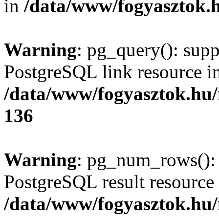
in
/data/www/fogyasztok.h
Warning
: pg_query(): supp
PostgreSQL link resource i
/data/www/fogyasztok.hu
136
Warning
: pg_num_rows(): 
PostgreSQL result resource 
/data/www/fogyasztok.hu