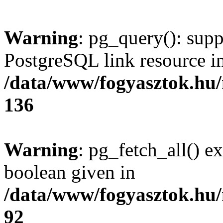
Warning
: pg_query(): supp
PostgreSQL link resource i
/data/www/fogyasztok.hu
136
Warning
: pg_fetch_all() e
boolean given in
/data/www/fogyasztok.hu
92