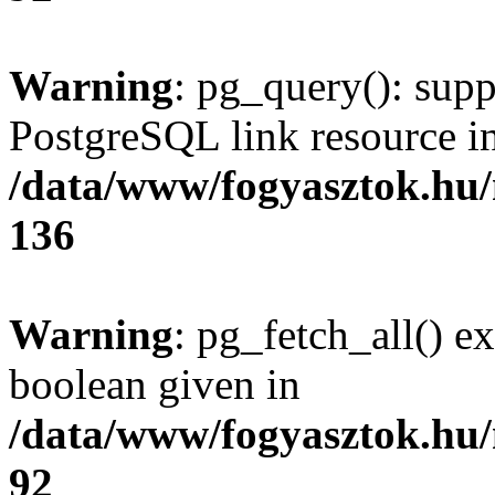
Warning
: pg_query(): supp
PostgreSQL link resource i
/data/www/fogyasztok.hu
136
Warning
: pg_fetch_all() e
boolean given in
/data/www/fogyasztok.hu
92