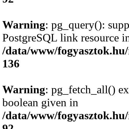
Warning
: pg_query(): supp
PostgreSQL link resource i
/data/www/fogyasztok.hu
136
Warning
: pg_fetch_all() e
boolean given in
/data/www/fogyasztok.hu
92