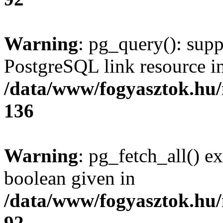
Warning
: pg_query(): supp
PostgreSQL link resource i
/data/www/fogyasztok.hu
136
Warning
: pg_fetch_all() e
boolean given in
/data/www/fogyasztok.hu
92