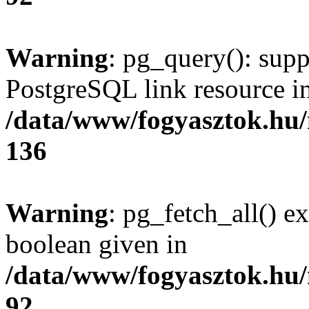
Warning
: pg_query(): supp
PostgreSQL link resource i
/data/www/fogyasztok.hu
136
Warning
: pg_fetch_all() e
boolean given in
/data/www/fogyasztok.hu
92