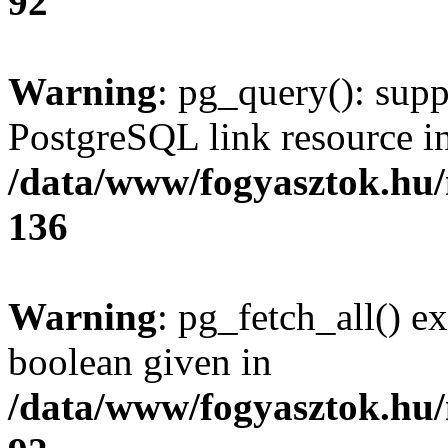
92
Warning
: pg_query(): supp
PostgreSQL link resource i
/data/www/fogyasztok.hu
136
Warning
: pg_fetch_all() e
boolean given in
/data/www/fogyasztok.hu