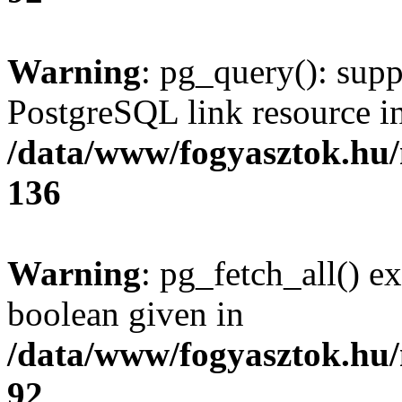
Warning
: pg_query(): supp
PostgreSQL link resource i
/data/www/fogyasztok.hu
136
Warning
: pg_fetch_all() e
boolean given in
/data/www/fogyasztok.hu
92