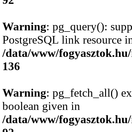
Warning
: pg_query(): supp
PostgreSQL link resource i
/data/www/fogyasztok.hu
136
Warning
: pg_fetch_all() e
boolean given in
/data/www/fogyasztok.hu