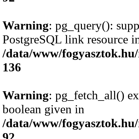
Warning
: pg_query(): supp
PostgreSQL link resource i
/data/www/fogyasztok.hu
136
Warning
: pg_fetch_all() e
boolean given in
/data/www/fogyasztok.hu
92