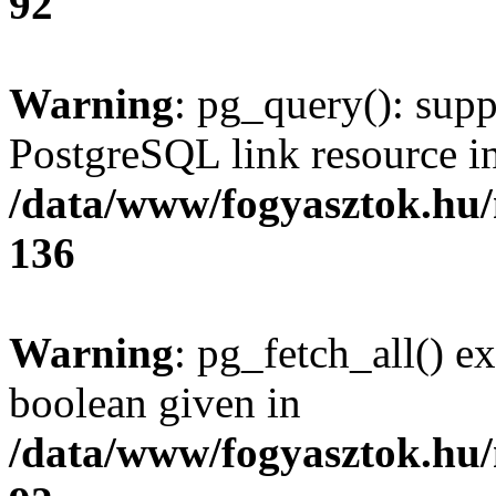
92
Warning
: pg_query(): supp
PostgreSQL link resource i
/data/www/fogyasztok.hu
136
Warning
: pg_fetch_all() e
boolean given in
/data/www/fogyasztok.hu