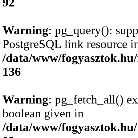
92
Warning
: pg_query(): supp
PostgreSQL link resource i
/data/www/fogyasztok.hu
136
Warning
: pg_fetch_all() e
boolean given in
/data/www/fogyasztok.hu