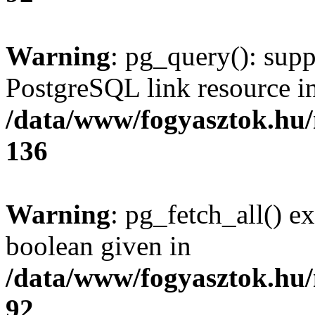
Warning
: pg_query(): supp
PostgreSQL link resource i
/data/www/fogyasztok.hu
136
Warning
: pg_fetch_all() e
boolean given in
/data/www/fogyasztok.hu
92