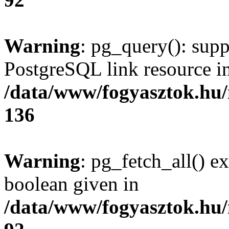
Warning
: pg_query(): supp
PostgreSQL link resource i
/data/www/fogyasztok.hu
136
Warning
: pg_fetch_all() e
boolean given in
/data/www/fogyasztok.hu