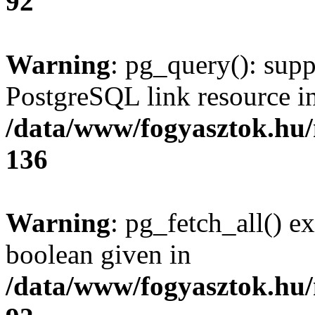
92
Warning
: pg_query(): supp
PostgreSQL link resource i
/data/www/fogyasztok.hu
136
Warning
: pg_fetch_all() e
boolean given in
/data/www/fogyasztok.hu