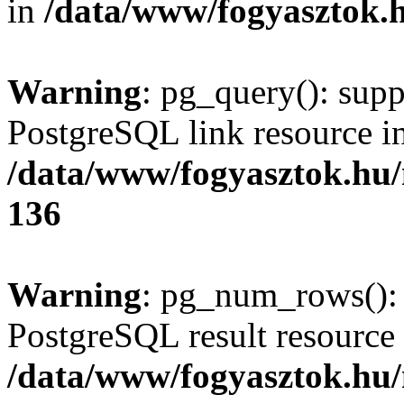
in
/data/www/fogyasztok.h
Warning
: pg_query(): supp
PostgreSQL link resource i
/data/www/fogyasztok.hu
136
Warning
: pg_num_rows(): 
PostgreSQL result resource 
/data/www/fogyasztok.hu