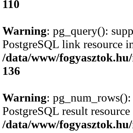
110
Warning
: pg_query(): supp
PostgreSQL link resource i
/data/www/fogyasztok.hu
136
Warning
: pg_num_rows(): 
PostgreSQL result resource 
/data/www/fogyasztok.hu