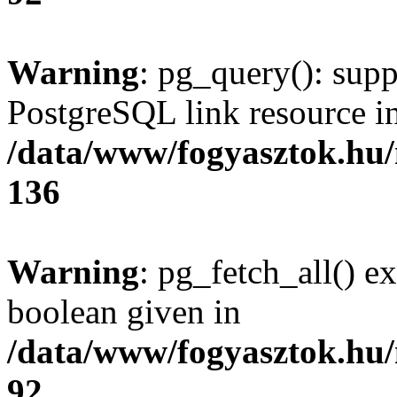
Warning
: pg_query(): supp
PostgreSQL link resource i
/data/www/fogyasztok.hu
136
Warning
: pg_fetch_all() e
boolean given in
/data/www/fogyasztok.hu
92