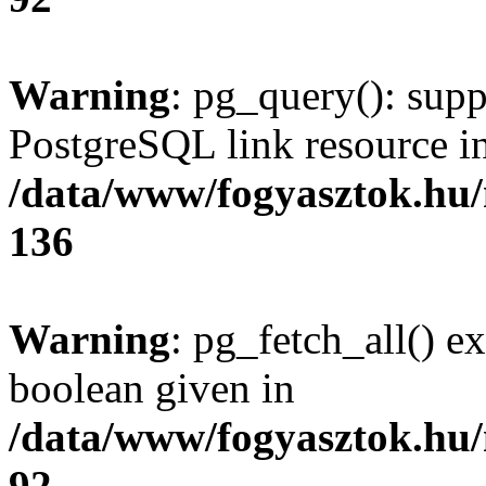
Warning
: pg_query(): supp
PostgreSQL link resource i
/data/www/fogyasztok.hu
136
Warning
: pg_fetch_all() e
boolean given in
/data/www/fogyasztok.hu
92