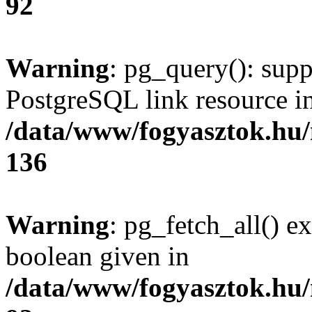
92
Warning
: pg_query(): supp
PostgreSQL link resource i
/data/www/fogyasztok.hu
136
Warning
: pg_fetch_all() e
boolean given in
/data/www/fogyasztok.hu