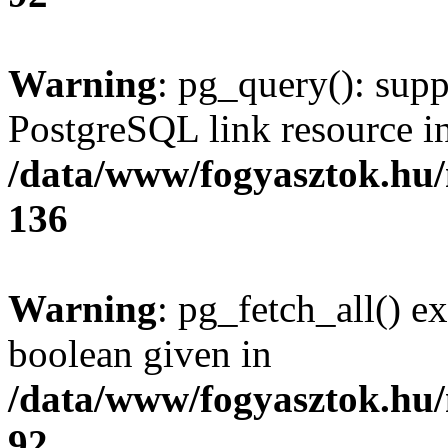
Warning
: pg_query(): supp
PostgreSQL link resource i
/data/www/fogyasztok.hu
136
Warning
: pg_fetch_all() e
boolean given in
/data/www/fogyasztok.hu
92