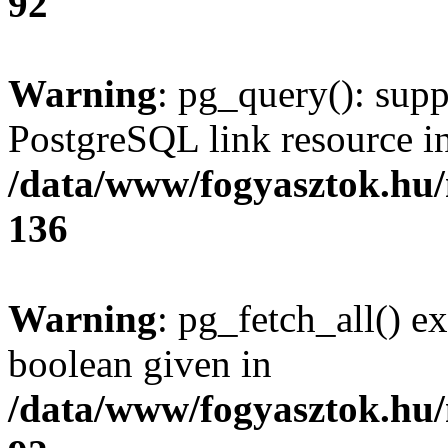
92
Warning
: pg_query(): supp
PostgreSQL link resource i
/data/www/fogyasztok.hu
136
Warning
: pg_fetch_all() e
boolean given in
/data/www/fogyasztok.hu