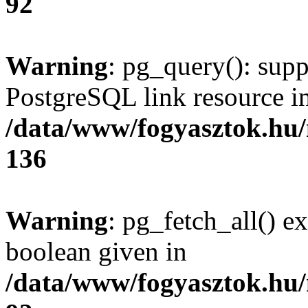
92
Warning
: pg_query(): supp
PostgreSQL link resource i
/data/www/fogyasztok.hu
136
Warning
: pg_fetch_all() e
boolean given in
/data/www/fogyasztok.hu