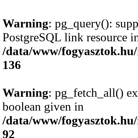
Warning
: pg_query(): supp
PostgreSQL link resource i
/data/www/fogyasztok.hu
136
Warning
: pg_fetch_all() e
boolean given in
/data/www/fogyasztok.hu
92