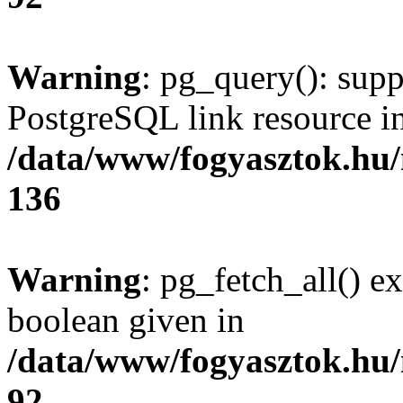
Warning
: pg_query(): supp
PostgreSQL link resource i
/data/www/fogyasztok.hu
136
Warning
: pg_fetch_all() e
boolean given in
/data/www/fogyasztok.hu
92