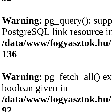
Warning
: pg_query(): supp
PostgreSQL link resource i
/data/www/fogyasztok.hu
136
Warning
: pg_fetch_all() e
boolean given in
/data/www/fogyasztok.hu
92