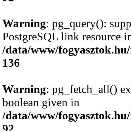
Warning
: pg_query(): supp
PostgreSQL link resource i
/data/www/fogyasztok.hu
136
Warning
: pg_fetch_all() e
boolean given in
/data/www/fogyasztok.hu
92