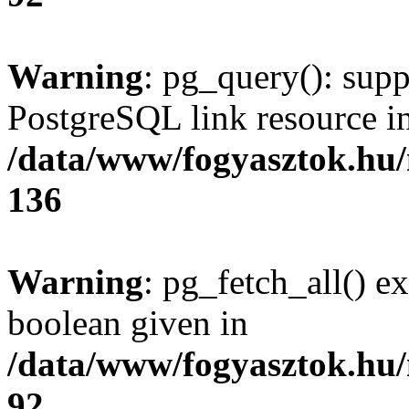
Warning
: pg_query(): supp
PostgreSQL link resource i
/data/www/fogyasztok.hu
136
Warning
: pg_fetch_all() e
boolean given in
/data/www/fogyasztok.hu
92