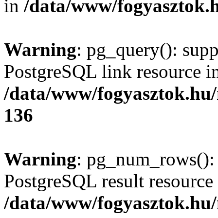
in
/data/www/fogyasztok.h
Warning
: pg_query(): supp
PostgreSQL link resource i
/data/www/fogyasztok.hu
136
Warning
: pg_num_rows(): 
PostgreSQL result resource 
/data/www/fogyasztok.hu