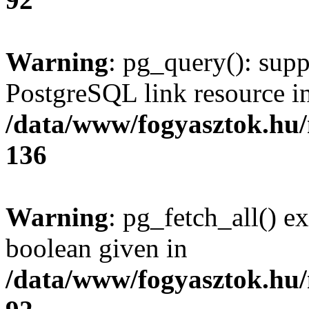
Warning
: pg_query(): supp
PostgreSQL link resource i
/data/www/fogyasztok.hu
136
Warning
: pg_fetch_all() e
boolean given in
/data/www/fogyasztok.hu