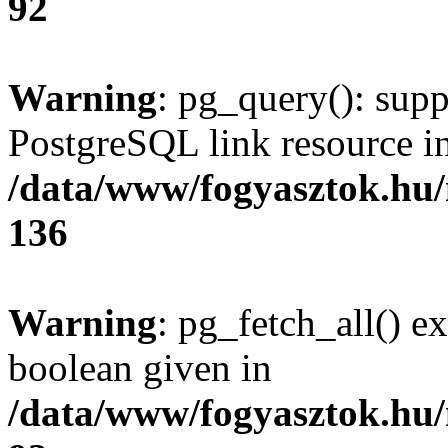
92
Warning
: pg_query(): supp
PostgreSQL link resource i
/data/www/fogyasztok.hu
136
Warning
: pg_fetch_all() e
boolean given in
/data/www/fogyasztok.hu