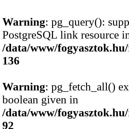
Warning
: pg_query(): supp
PostgreSQL link resource i
/data/www/fogyasztok.hu
136
Warning
: pg_fetch_all() e
boolean given in
/data/www/fogyasztok.hu
92