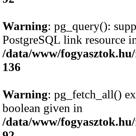
Warning
: pg_query(): supp
PostgreSQL link resource i
/data/www/fogyasztok.hu
136
Warning
: pg_fetch_all() e
boolean given in
/data/www/fogyasztok.hu
92