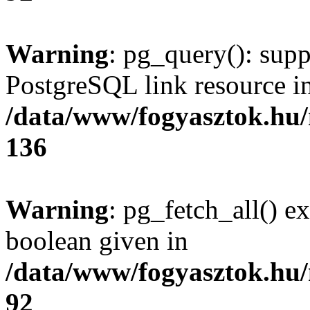
Warning
: pg_query(): supp
PostgreSQL link resource i
/data/www/fogyasztok.hu
136
Warning
: pg_fetch_all() e
boolean given in
/data/www/fogyasztok.hu
92