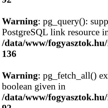
Warning
: pg_query(): supp
PostgreSQL link resource i
/data/www/fogyasztok.hu
136
Warning
: pg_fetch_all() e
boolean given in
/data/www/fogyasztok.hu
92