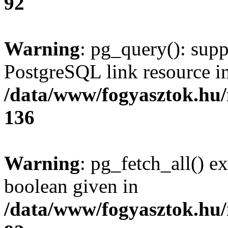
92
Warning
: pg_query(): supp
PostgreSQL link resource i
/data/www/fogyasztok.hu
136
Warning
: pg_fetch_all() e
boolean given in
/data/www/fogyasztok.hu