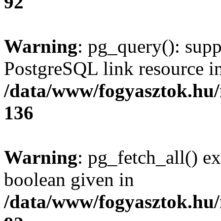
92
Warning
: pg_query(): supp
PostgreSQL link resource i
/data/www/fogyasztok.hu
136
Warning
: pg_fetch_all() e
boolean given in
/data/www/fogyasztok.hu