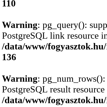
110
Warning
: pg_query(): supp
PostgreSQL link resource i
/data/www/fogyasztok.hu
136
Warning
: pg_num_rows(): 
PostgreSQL result resource 
/data/www/fogyasztok.hu