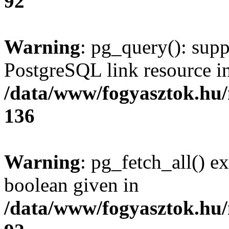
92
Warning
: pg_query(): supp
PostgreSQL link resource i
/data/www/fogyasztok.hu
136
Warning
: pg_fetch_all() e
boolean given in
/data/www/fogyasztok.hu