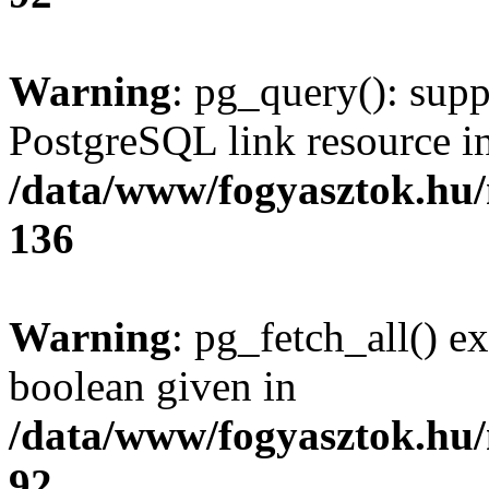
Warning
: pg_query(): supp
PostgreSQL link resource i
/data/www/fogyasztok.hu
136
Warning
: pg_fetch_all() e
boolean given in
/data/www/fogyasztok.hu
92