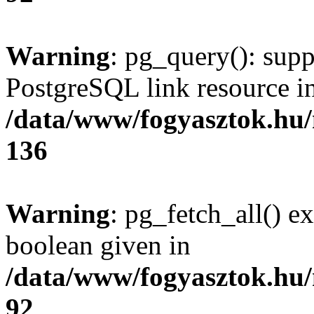
Warning
: pg_query(): supp
PostgreSQL link resource i
/data/www/fogyasztok.hu
136
Warning
: pg_fetch_all() e
boolean given in
/data/www/fogyasztok.hu
92