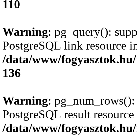
110
Warning
: pg_query(): supp
PostgreSQL link resource i
/data/www/fogyasztok.hu
136
Warning
: pg_num_rows(): 
PostgreSQL result resource 
/data/www/fogyasztok.hu