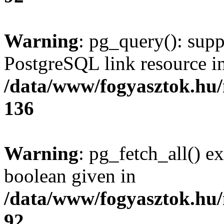
Warning
: pg_query(): supp
PostgreSQL link resource i
/data/www/fogyasztok.hu
136
Warning
: pg_fetch_all() e
boolean given in
/data/www/fogyasztok.hu
92