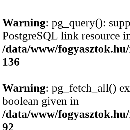
Warning
: pg_query(): supp
PostgreSQL link resource i
/data/www/fogyasztok.hu
136
Warning
: pg_fetch_all() e
boolean given in
/data/www/fogyasztok.hu
92