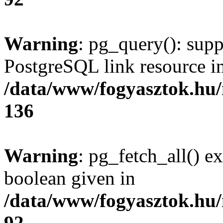
Warning
: pg_query(): supp
PostgreSQL link resource i
/data/www/fogyasztok.hu
136
Warning
: pg_fetch_all() e
boolean given in
/data/www/fogyasztok.hu
92