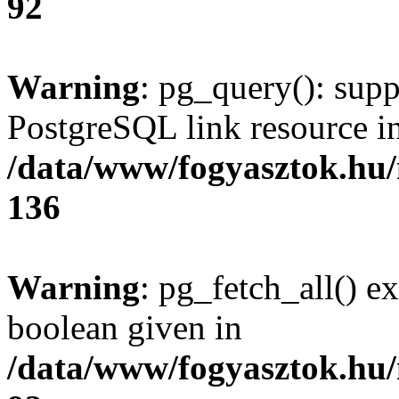
92
Warning
: pg_query(): supp
PostgreSQL link resource i
/data/www/fogyasztok.hu
136
Warning
: pg_fetch_all() e
boolean given in
/data/www/fogyasztok.hu