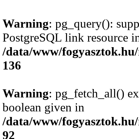
Warning
: pg_query(): supp
PostgreSQL link resource i
/data/www/fogyasztok.hu
136
Warning
: pg_fetch_all() e
boolean given in
/data/www/fogyasztok.hu
92