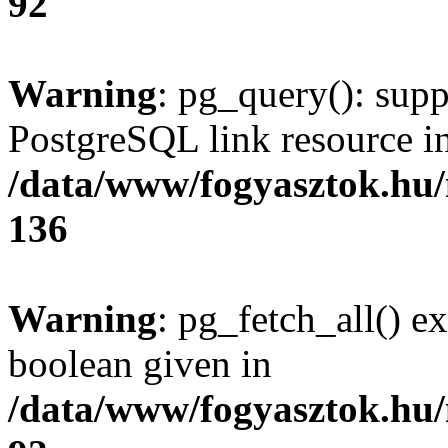
92
Warning
: pg_query(): supp
PostgreSQL link resource i
/data/www/fogyasztok.hu
136
Warning
: pg_fetch_all() e
boolean given in
/data/www/fogyasztok.hu