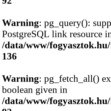
92
Warning
: pg_query(): supp
PostgreSQL link resource i
/data/www/fogyasztok.hu
136
Warning
: pg_fetch_all() e
boolean given in
/data/www/fogyasztok.hu