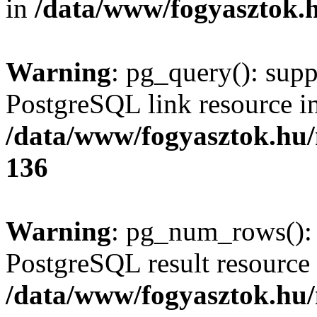
in
/data/www/fogyasztok.h
Warning
: pg_query(): supp
PostgreSQL link resource i
/data/www/fogyasztok.hu
136
Warning
: pg_num_rows(): 
PostgreSQL result resource 
/data/www/fogyasztok.hu