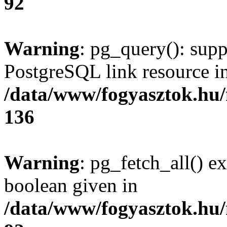
92
Warning
: pg_query(): supp
PostgreSQL link resource i
/data/www/fogyasztok.hu
136
Warning
: pg_fetch_all() e
boolean given in
/data/www/fogyasztok.hu