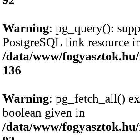
Warning
: pg_query(): supp
PostgreSQL link resource i
/data/www/fogyasztok.hu
136
Warning
: pg_fetch_all() e
boolean given in
/data/www/fogyasztok.hu