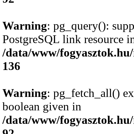
Warning
: pg_query(): supp
PostgreSQL link resource i
/data/www/fogyasztok.hu
136
Warning
: pg_fetch_all() e
boolean given in
/data/www/fogyasztok.hu
92