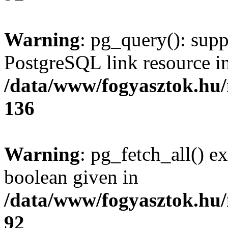
Warning
: pg_query(): supp
PostgreSQL link resource i
/data/www/fogyasztok.hu
136
Warning
: pg_fetch_all() e
boolean given in
/data/www/fogyasztok.hu
92