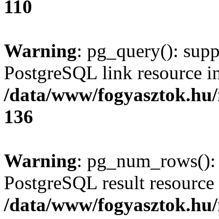
110
Warning
: pg_query(): supp
PostgreSQL link resource i
/data/www/fogyasztok.hu
136
Warning
: pg_num_rows(): 
PostgreSQL result resource 
/data/www/fogyasztok.hu