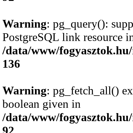
Warning
: pg_query(): supp
PostgreSQL link resource i
/data/www/fogyasztok.hu
136
Warning
: pg_fetch_all() e
boolean given in
/data/www/fogyasztok.hu
92