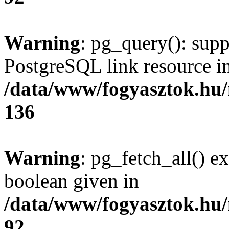
Warning
: pg_query(): supp
PostgreSQL link resource i
/data/www/fogyasztok.hu
136
Warning
: pg_fetch_all() e
boolean given in
/data/www/fogyasztok.hu
92