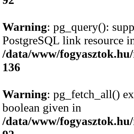
Warning
: pg_query(): supp
PostgreSQL link resource i
/data/www/fogyasztok.hu
136
Warning
: pg_fetch_all() e
boolean given in
/data/www/fogyasztok.hu