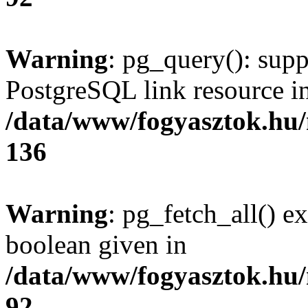
Warning
: pg_query(): supp
PostgreSQL link resource i
/data/www/fogyasztok.hu
136
Warning
: pg_fetch_all() e
boolean given in
/data/www/fogyasztok.hu
92