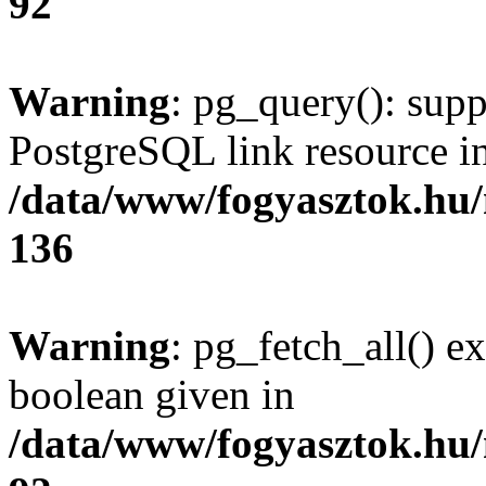
92
Warning
: pg_query(): supp
PostgreSQL link resource i
/data/www/fogyasztok.hu
136
Warning
: pg_fetch_all() e
boolean given in
/data/www/fogyasztok.hu