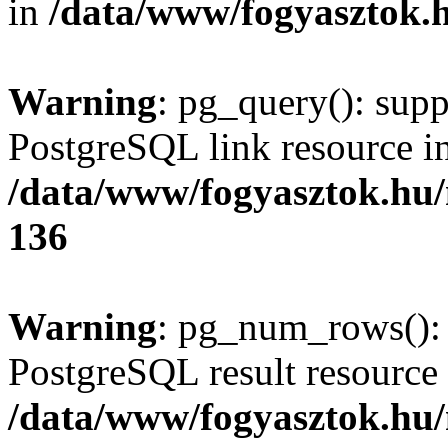
in
/data/www/fogyasztok.h
Warning
: pg_query(): supp
PostgreSQL link resource i
/data/www/fogyasztok.hu
136
Warning
: pg_num_rows(): 
PostgreSQL result resource 
/data/www/fogyasztok.hu