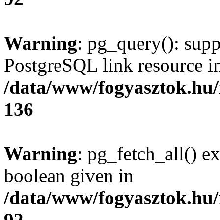
Warning
: pg_query(): supp
PostgreSQL link resource i
/data/www/fogyasztok.hu
136
Warning
: pg_fetch_all() e
boolean given in
/data/www/fogyasztok.hu
92