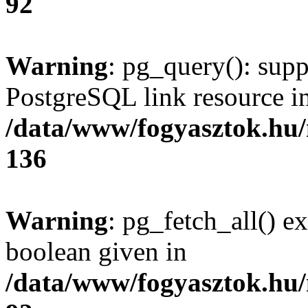
92
Warning
: pg_query(): supp
PostgreSQL link resource i
/data/www/fogyasztok.hu
136
Warning
: pg_fetch_all() e
boolean given in
/data/www/fogyasztok.hu