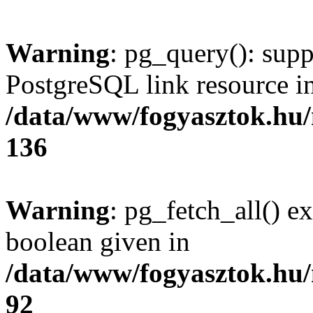
Warning
: pg_query(): supp
PostgreSQL link resource i
/data/www/fogyasztok.hu
136
Warning
: pg_fetch_all() e
boolean given in
/data/www/fogyasztok.hu
92