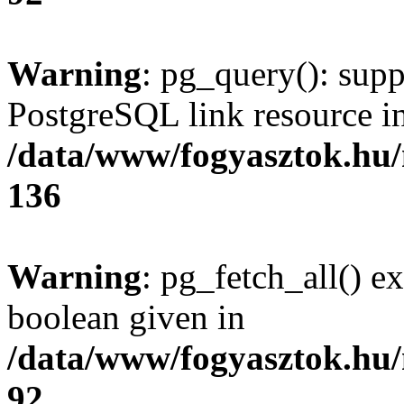
Warning
: pg_query(): supp
PostgreSQL link resource i
/data/www/fogyasztok.hu
136
Warning
: pg_fetch_all() e
boolean given in
/data/www/fogyasztok.hu
92