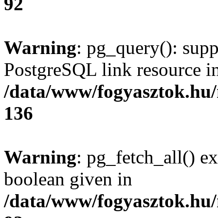
92
Warning
: pg_query(): supp
PostgreSQL link resource i
/data/www/fogyasztok.hu
136
Warning
: pg_fetch_all() e
boolean given in
/data/www/fogyasztok.hu