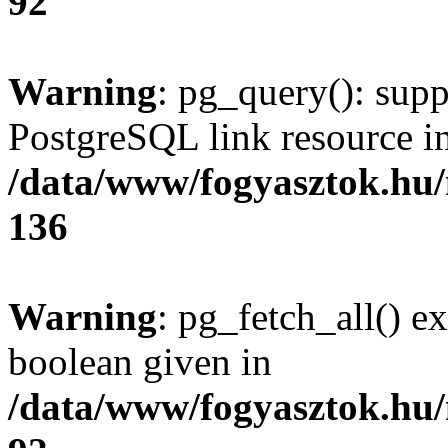
92
Warning
: pg_query(): supp
PostgreSQL link resource i
/data/www/fogyasztok.hu
136
Warning
: pg_fetch_all() e
boolean given in
/data/www/fogyasztok.hu