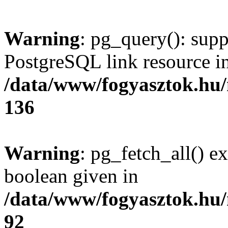
Warning
: pg_query(): supp
PostgreSQL link resource i
/data/www/fogyasztok.hu
136
Warning
: pg_fetch_all() e
boolean given in
/data/www/fogyasztok.hu
92