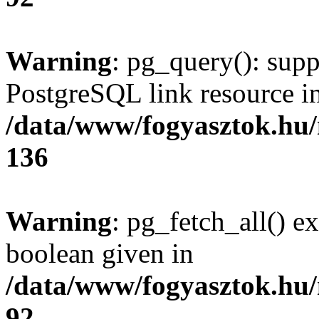
Warning
: pg_query(): supp
PostgreSQL link resource i
/data/www/fogyasztok.hu
136
Warning
: pg_fetch_all() e
boolean given in
/data/www/fogyasztok.hu
92