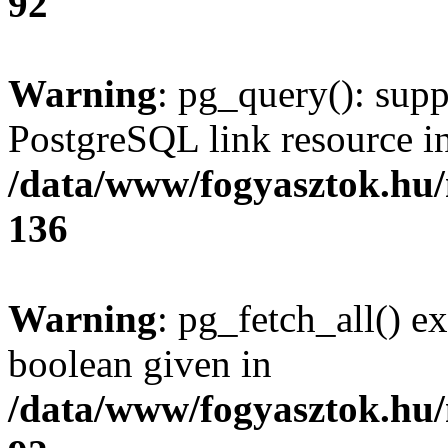
92
Warning
: pg_query(): supp
PostgreSQL link resource i
/data/www/fogyasztok.hu
136
Warning
: pg_fetch_all() e
boolean given in
/data/www/fogyasztok.hu