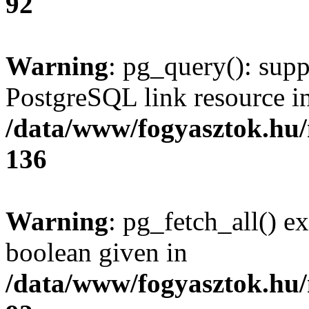
92
Warning
: pg_query(): supp
PostgreSQL link resource i
/data/www/fogyasztok.hu
136
Warning
: pg_fetch_all() e
boolean given in
/data/www/fogyasztok.hu