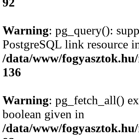
92
Warning
: pg_query(): supp
PostgreSQL link resource i
/data/www/fogyasztok.hu
136
Warning
: pg_fetch_all() e
boolean given in
/data/www/fogyasztok.hu