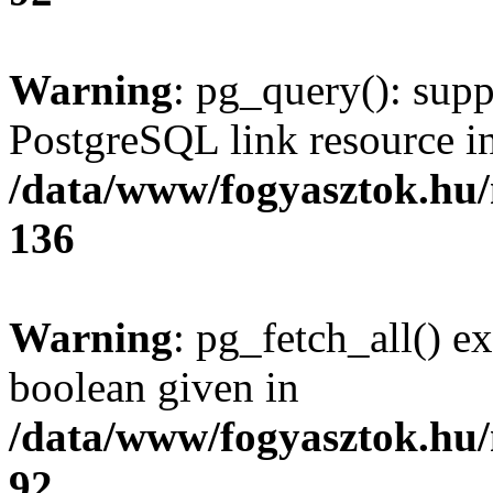
Warning
: pg_query(): supp
PostgreSQL link resource i
/data/www/fogyasztok.hu
136
Warning
: pg_fetch_all() e
boolean given in
/data/www/fogyasztok.hu
92