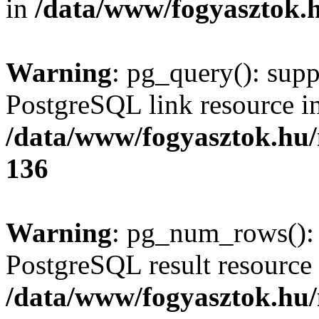
in
/data/www/fogyasztok.h
Warning
: pg_query(): supp
PostgreSQL link resource i
/data/www/fogyasztok.hu
136
Warning
: pg_num_rows(): 
PostgreSQL result resource 
/data/www/fogyasztok.hu