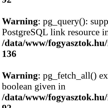
Warning
: pg_query(): supp
PostgreSQL link resource i
/data/www/fogyasztok.hu
136
Warning
: pg_fetch_all() e
boolean given in
/data/www/fogyasztok.hu
92