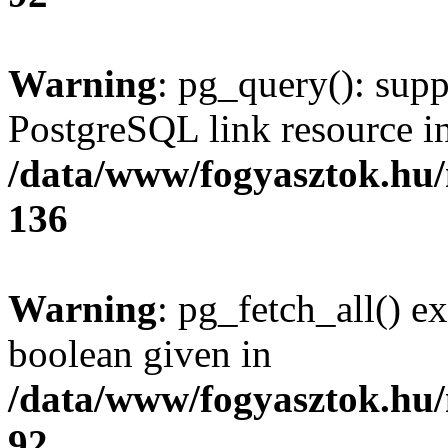
Warning
: pg_query(): supp
PostgreSQL link resource i
/data/www/fogyasztok.hu
136
Warning
: pg_fetch_all() e
boolean given in
/data/www/fogyasztok.hu
92