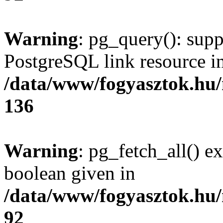
Warning
: pg_query(): supp
PostgreSQL link resource i
/data/www/fogyasztok.hu
136
Warning
: pg_fetch_all() e
boolean given in
/data/www/fogyasztok.hu
92