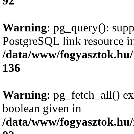
92
Warning
: pg_query(): supp
PostgreSQL link resource i
/data/www/fogyasztok.hu
136
Warning
: pg_fetch_all() e
boolean given in
/data/www/fogyasztok.hu