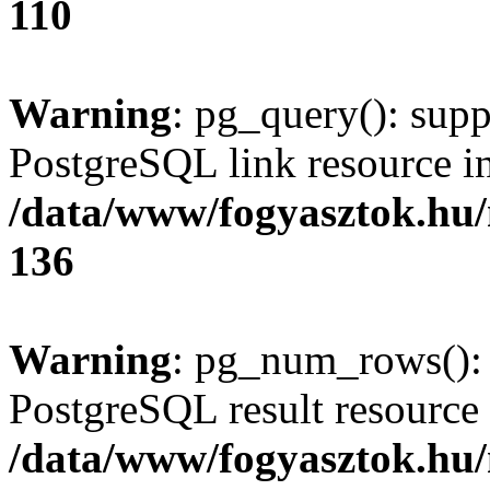
110
Warning
: pg_query(): supp
PostgreSQL link resource i
/data/www/fogyasztok.hu
136
Warning
: pg_num_rows(): 
PostgreSQL result resource 
/data/www/fogyasztok.hu