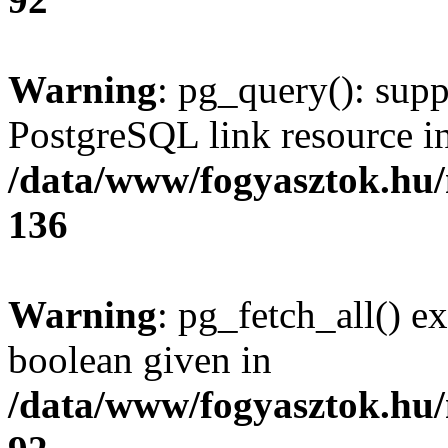
Warning
: pg_query(): supp
PostgreSQL link resource i
/data/www/fogyasztok.hu
136
Warning
: pg_fetch_all() e
boolean given in
/data/www/fogyasztok.hu