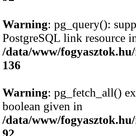
Warning
: pg_query(): supp
PostgreSQL link resource i
/data/www/fogyasztok.hu
136
Warning
: pg_fetch_all() e
boolean given in
/data/www/fogyasztok.hu
92