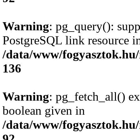
Warning
: pg_query(): supp
PostgreSQL link resource i
/data/www/fogyasztok.hu
136
Warning
: pg_fetch_all() e
boolean given in
/data/www/fogyasztok.hu
92