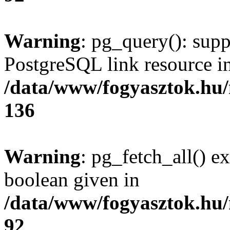
Warning
: pg_query(): supp
PostgreSQL link resource i
/data/www/fogyasztok.hu
136
Warning
: pg_fetch_all() e
boolean given in
/data/www/fogyasztok.hu
92