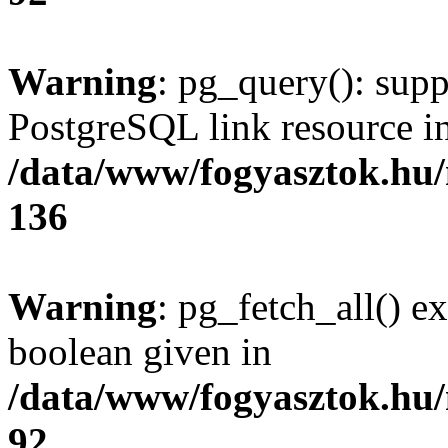
Warning
: pg_query(): supp
PostgreSQL link resource i
/data/www/fogyasztok.hu
136
Warning
: pg_fetch_all() e
boolean given in
/data/www/fogyasztok.hu
92