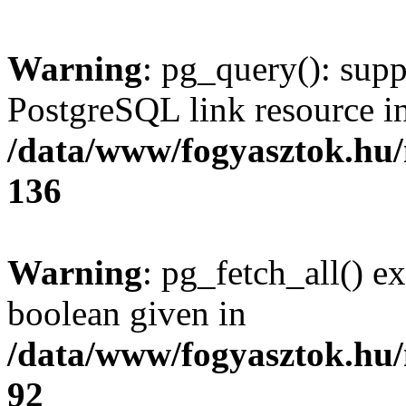
Warning
: pg_query(): supp
PostgreSQL link resource i
/data/www/fogyasztok.hu
136
Warning
: pg_fetch_all() e
boolean given in
/data/www/fogyasztok.hu
92