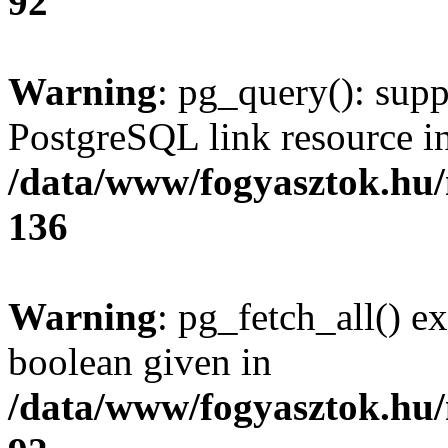
92
Warning
: pg_query(): supp
PostgreSQL link resource i
/data/www/fogyasztok.hu
136
Warning
: pg_fetch_all() e
boolean given in
/data/www/fogyasztok.hu