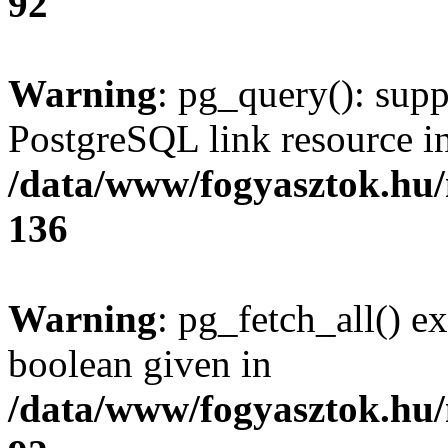
92
Warning
: pg_query(): supp
PostgreSQL link resource i
/data/www/fogyasztok.hu
136
Warning
: pg_fetch_all() e
boolean given in
/data/www/fogyasztok.hu