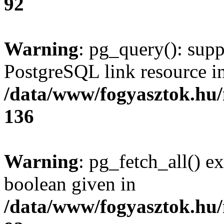
92
Warning
: pg_query(): supp
PostgreSQL link resource i
/data/www/fogyasztok.hu
136
Warning
: pg_fetch_all() e
boolean given in
/data/www/fogyasztok.hu