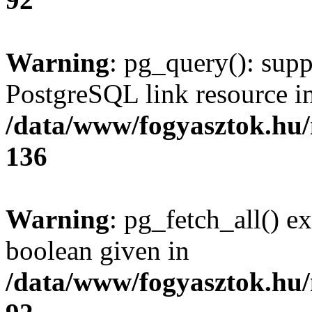
Warning
: pg_query(): supp
PostgreSQL link resource i
/data/www/fogyasztok.hu
136
Warning
: pg_fetch_all() e
boolean given in
/data/www/fogyasztok.hu