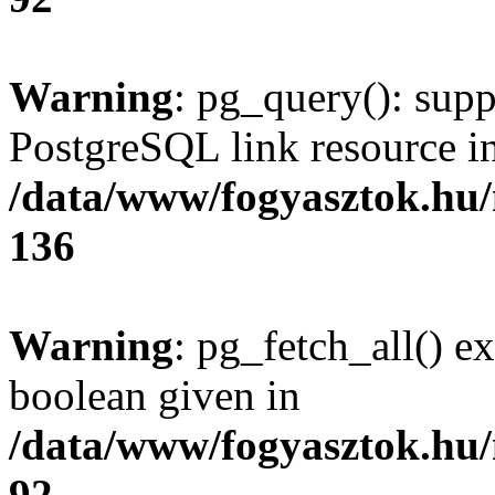
Warning
: pg_query(): supp
PostgreSQL link resource i
/data/www/fogyasztok.hu
136
Warning
: pg_fetch_all() e
boolean given in
/data/www/fogyasztok.hu
92