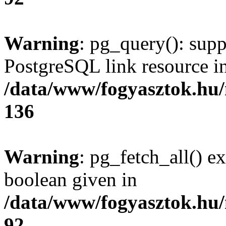
Warning
: pg_query(): supp
PostgreSQL link resource i
/data/www/fogyasztok.hu
136
Warning
: pg_fetch_all() e
boolean given in
/data/www/fogyasztok.hu
92