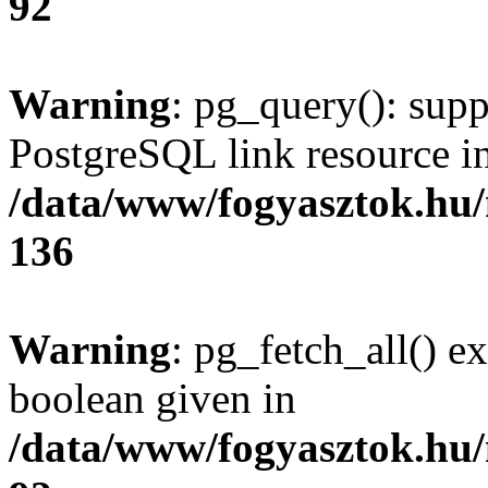
92
Warning
: pg_query(): supp
PostgreSQL link resource i
/data/www/fogyasztok.hu
136
Warning
: pg_fetch_all() e
boolean given in
/data/www/fogyasztok.hu