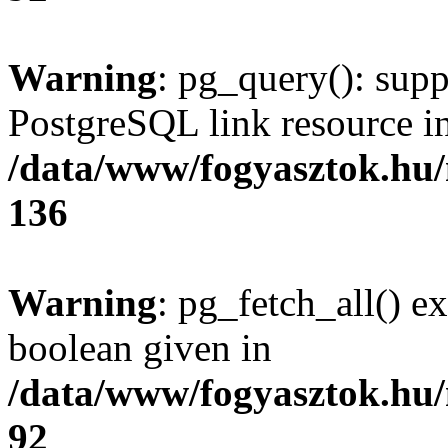
Warning
: pg_query(): supp
PostgreSQL link resource i
/data/www/fogyasztok.hu
136
Warning
: pg_fetch_all() e
boolean given in
/data/www/fogyasztok.hu
92