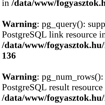
in
/data/www/fogyasztok.h
Warning
: pg_query(): supp
PostgreSQL link resource i
/data/www/fogyasztok.hu
136
Warning
: pg_num_rows(): 
PostgreSQL result resource 
/data/www/fogyasztok.hu