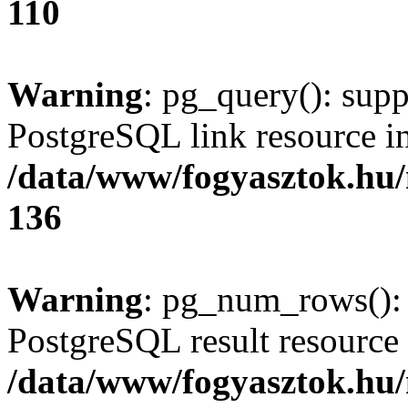
110
Warning
: pg_query(): supp
PostgreSQL link resource i
/data/www/fogyasztok.hu
136
Warning
: pg_num_rows(): 
PostgreSQL result resource 
/data/www/fogyasztok.hu