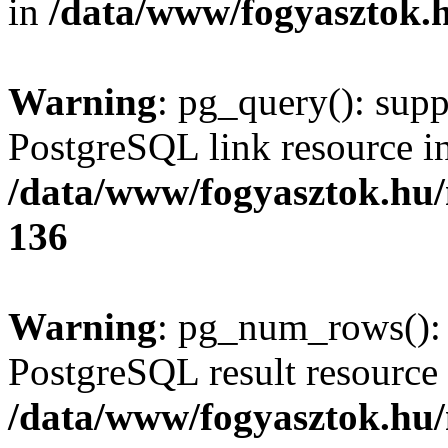
in
/data/www/fogyasztok.h
Warning
: pg_query(): supp
PostgreSQL link resource i
/data/www/fogyasztok.hu
136
Warning
: pg_num_rows(): 
PostgreSQL result resource 
/data/www/fogyasztok.hu