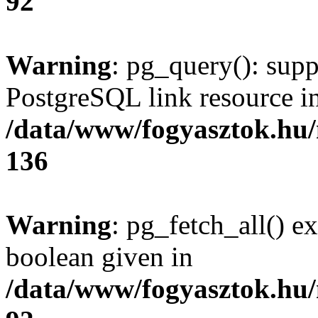
92
Warning
: pg_query(): supp
PostgreSQL link resource i
/data/www/fogyasztok.hu
136
Warning
: pg_fetch_all() e
boolean given in
/data/www/fogyasztok.hu