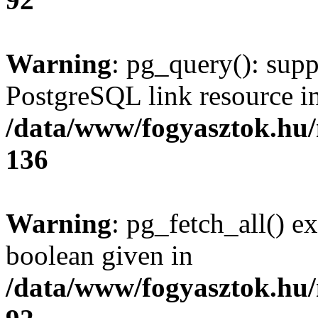
Warning
: pg_query(): supp
PostgreSQL link resource i
/data/www/fogyasztok.hu
136
Warning
: pg_fetch_all() e
boolean given in
/data/www/fogyasztok.hu