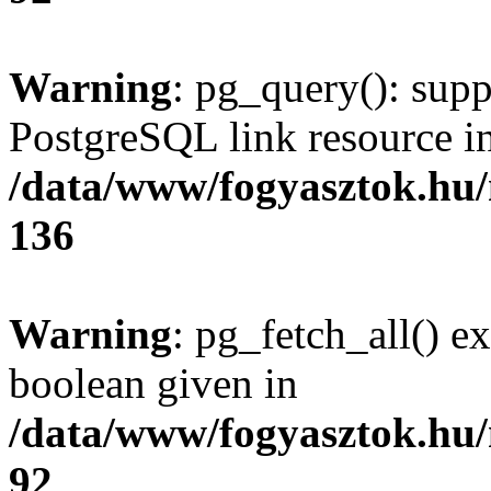
Warning
: pg_query(): supp
PostgreSQL link resource i
/data/www/fogyasztok.hu
136
Warning
: pg_fetch_all() e
boolean given in
/data/www/fogyasztok.hu
92