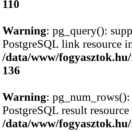
110
Warning
: pg_query(): supp
PostgreSQL link resource i
/data/www/fogyasztok.hu
136
Warning
: pg_num_rows(): 
PostgreSQL result resource 
/data/www/fogyasztok.hu