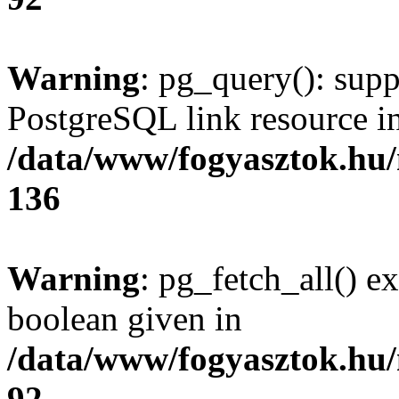
Warning
: pg_query(): supp
PostgreSQL link resource i
/data/www/fogyasztok.hu
136
Warning
: pg_fetch_all() e
boolean given in
/data/www/fogyasztok.hu
92