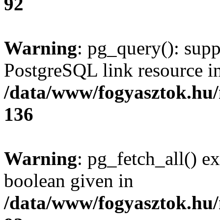
92
Warning
: pg_query(): supp
PostgreSQL link resource i
/data/www/fogyasztok.hu
136
Warning
: pg_fetch_all() e
boolean given in
/data/www/fogyasztok.hu