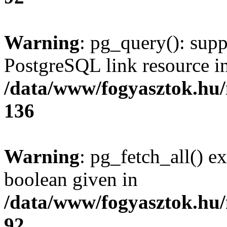
Warning
: pg_query(): supp
PostgreSQL link resource i
/data/www/fogyasztok.hu
136
Warning
: pg_fetch_all() e
boolean given in
/data/www/fogyasztok.hu
92