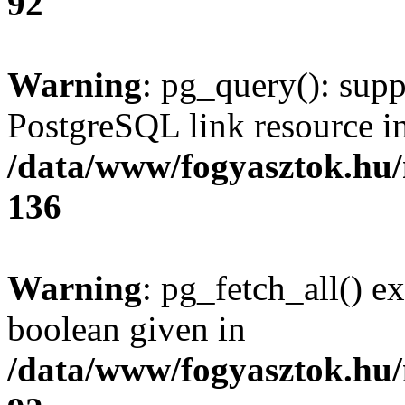
92
Warning
: pg_query(): supp
PostgreSQL link resource i
/data/www/fogyasztok.hu
136
Warning
: pg_fetch_all() e
boolean given in
/data/www/fogyasztok.hu