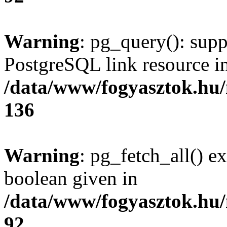
Warning
: pg_query(): supp
PostgreSQL link resource i
/data/www/fogyasztok.hu
136
Warning
: pg_fetch_all() e
boolean given in
/data/www/fogyasztok.hu
92