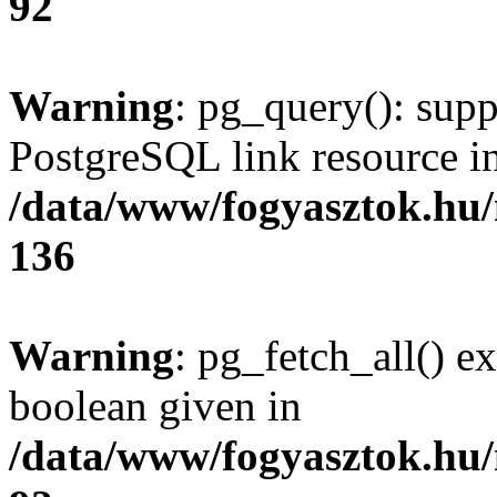
92
Warning
: pg_query(): supp
PostgreSQL link resource i
/data/www/fogyasztok.hu
136
Warning
: pg_fetch_all() e
boolean given in
/data/www/fogyasztok.hu