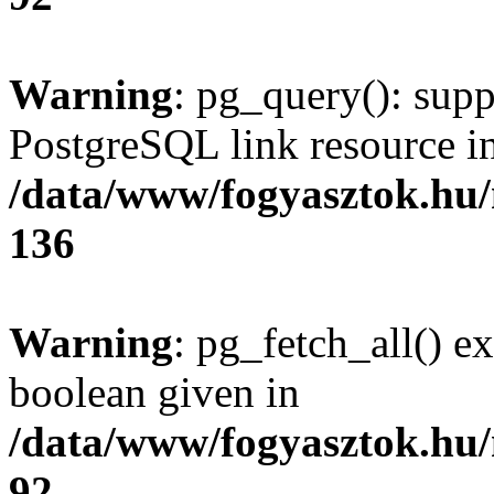
Warning
: pg_query(): supp
PostgreSQL link resource i
/data/www/fogyasztok.hu
136
Warning
: pg_fetch_all() e
boolean given in
/data/www/fogyasztok.hu
92