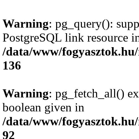
Warning
: pg_query(): supp
PostgreSQL link resource i
/data/www/fogyasztok.hu
136
Warning
: pg_fetch_all() e
boolean given in
/data/www/fogyasztok.hu
92