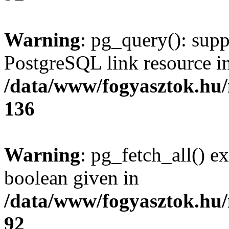
Warning
: pg_query(): supp
PostgreSQL link resource i
/data/www/fogyasztok.hu
136
Warning
: pg_fetch_all() e
boolean given in
/data/www/fogyasztok.hu
92