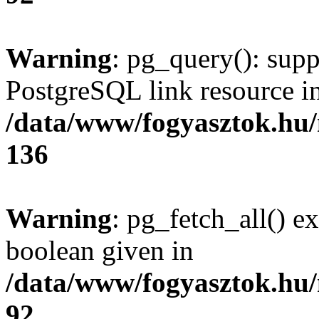
Warning
: pg_query(): supp
PostgreSQL link resource i
/data/www/fogyasztok.hu
136
Warning
: pg_fetch_all() e
boolean given in
/data/www/fogyasztok.hu
92