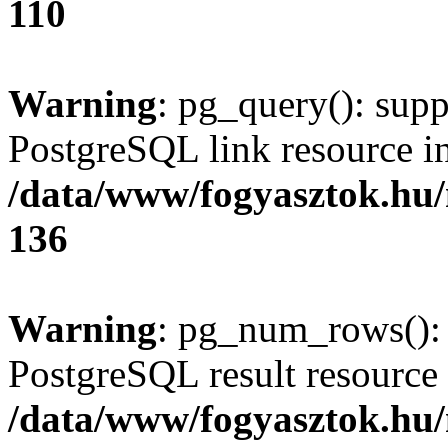
110
Warning
: pg_query(): supp
PostgreSQL link resource i
/data/www/fogyasztok.hu
136
Warning
: pg_num_rows(): 
PostgreSQL result resource 
/data/www/fogyasztok.hu