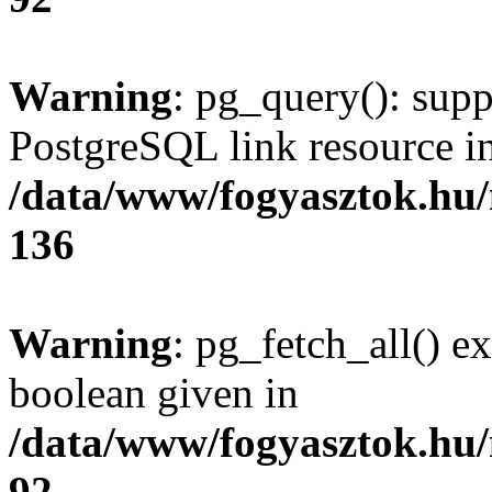
Warning
: pg_query(): supp
PostgreSQL link resource i
/data/www/fogyasztok.hu
136
Warning
: pg_fetch_all() e
boolean given in
/data/www/fogyasztok.hu
92