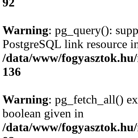
92
Warning
: pg_query(): supp
PostgreSQL link resource i
/data/www/fogyasztok.hu
136
Warning
: pg_fetch_all() e
boolean given in
/data/www/fogyasztok.hu