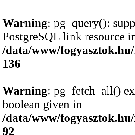
Warning
: pg_query(): supp
PostgreSQL link resource i
/data/www/fogyasztok.hu
136
Warning
: pg_fetch_all() e
boolean given in
/data/www/fogyasztok.hu
92