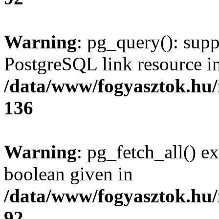
Warning
: pg_query(): supp
PostgreSQL link resource i
/data/www/fogyasztok.hu
136
Warning
: pg_fetch_all() e
boolean given in
/data/www/fogyasztok.hu
92