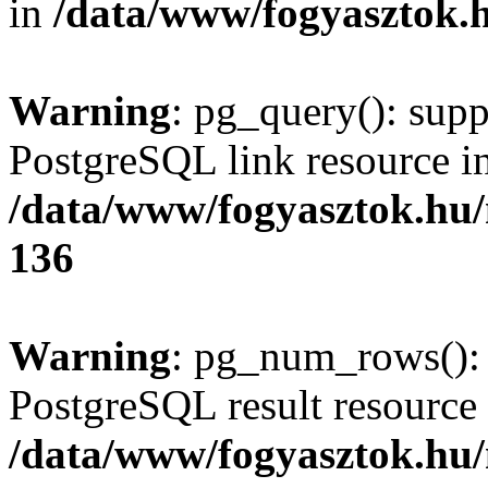
in
/data/www/fogyasztok.h
Warning
: pg_query(): supp
PostgreSQL link resource i
/data/www/fogyasztok.hu
136
Warning
: pg_num_rows(): 
PostgreSQL result resource 
/data/www/fogyasztok.hu