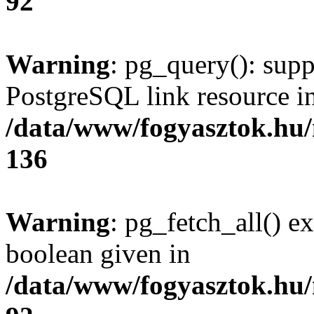
92
Warning
: pg_query(): supp
PostgreSQL link resource i
/data/www/fogyasztok.hu
136
Warning
: pg_fetch_all() e
boolean given in
/data/www/fogyasztok.hu