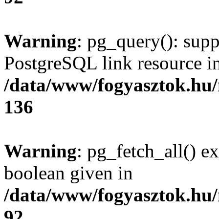
Warning
: pg_query(): supp
PostgreSQL link resource i
/data/www/fogyasztok.hu
136
Warning
: pg_fetch_all() e
boolean given in
/data/www/fogyasztok.hu
92