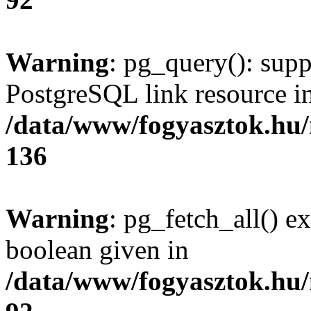
Warning
: pg_query(): supp
PostgreSQL link resource i
/data/www/fogyasztok.hu
136
Warning
: pg_fetch_all() e
boolean given in
/data/www/fogyasztok.hu