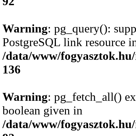
92
Warning
: pg_query(): supp
PostgreSQL link resource i
/data/www/fogyasztok.hu
136
Warning
: pg_fetch_all() e
boolean given in
/data/www/fogyasztok.hu