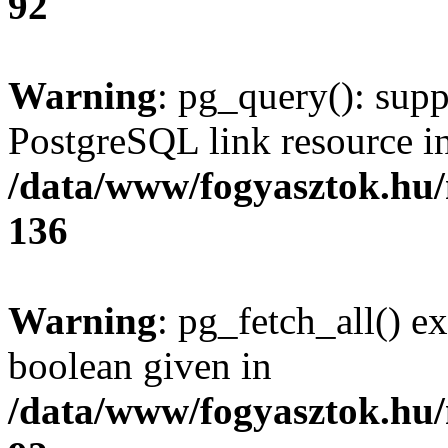
92
Warning
: pg_query(): supp
PostgreSQL link resource i
/data/www/fogyasztok.hu
136
Warning
: pg_fetch_all() e
boolean given in
/data/www/fogyasztok.hu