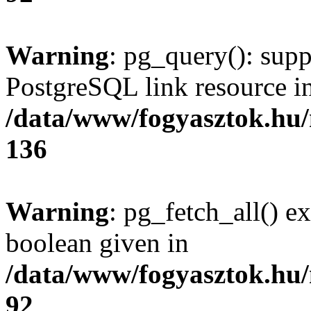
Warning
: pg_query(): supp
PostgreSQL link resource i
/data/www/fogyasztok.hu
136
Warning
: pg_fetch_all() e
boolean given in
/data/www/fogyasztok.hu
92