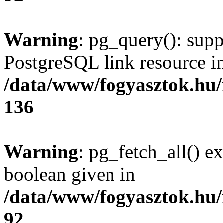
Warning
: pg_query(): supp
PostgreSQL link resource i
/data/www/fogyasztok.hu
136
Warning
: pg_fetch_all() e
boolean given in
/data/www/fogyasztok.hu
92