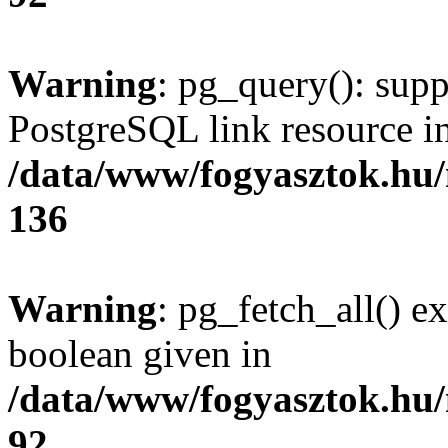
Warning
: pg_query(): supp
PostgreSQL link resource i
/data/www/fogyasztok.hu
136
Warning
: pg_fetch_all() e
boolean given in
/data/www/fogyasztok.hu
92