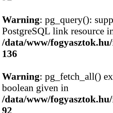
Warning
: pg_query(): supp
PostgreSQL link resource i
/data/www/fogyasztok.hu
136
Warning
: pg_fetch_all() e
boolean given in
/data/www/fogyasztok.hu
92