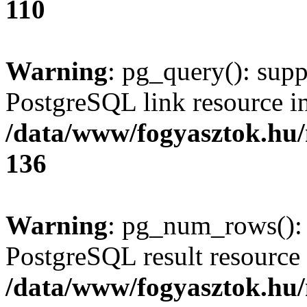
110
Warning
: pg_query(): supp
PostgreSQL link resource i
/data/www/fogyasztok.hu
136
Warning
: pg_num_rows(): 
PostgreSQL result resource 
/data/www/fogyasztok.hu