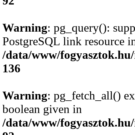
92
Warning
: pg_query(): supp
PostgreSQL link resource i
/data/www/fogyasztok.hu
136
Warning
: pg_fetch_all() e
boolean given in
/data/www/fogyasztok.hu