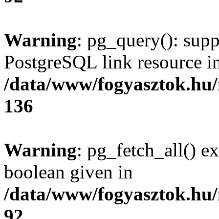
Warning
: pg_query(): supp
PostgreSQL link resource i
/data/www/fogyasztok.hu
136
Warning
: pg_fetch_all() e
boolean given in
/data/www/fogyasztok.hu
92