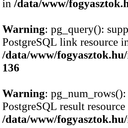
in
/data/www/fogyasztok.h
Warning
: pg_query(): supp
PostgreSQL link resource i
/data/www/fogyasztok.hu
136
Warning
: pg_num_rows(): 
PostgreSQL result resource 
/data/www/fogyasztok.hu