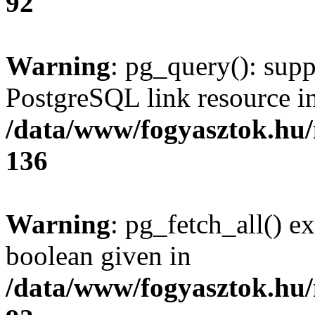
92
Warning
: pg_query(): supp
PostgreSQL link resource i
/data/www/fogyasztok.hu
136
Warning
: pg_fetch_all() e
boolean given in
/data/www/fogyasztok.hu