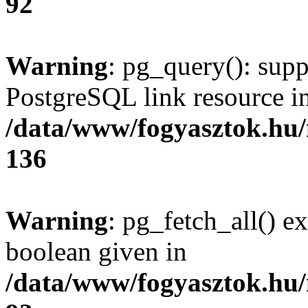
92
Warning
: pg_query(): supp
PostgreSQL link resource i
/data/www/fogyasztok.hu
136
Warning
: pg_fetch_all() e
boolean given in
/data/www/fogyasztok.hu