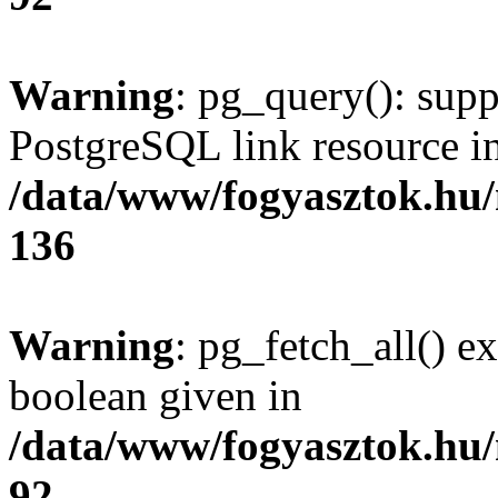
Warning
: pg_query(): supp
PostgreSQL link resource i
/data/www/fogyasztok.hu
136
Warning
: pg_fetch_all() e
boolean given in
/data/www/fogyasztok.hu
92