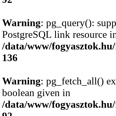
Warning
: pg_query(): supp
PostgreSQL link resource i
/data/www/fogyasztok.hu
136
Warning
: pg_fetch_all() e
boolean given in
/data/www/fogyasztok.hu
92