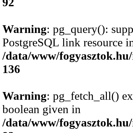
92
Warning
: pg_query(): supp
PostgreSQL link resource i
/data/www/fogyasztok.hu
136
Warning
: pg_fetch_all() e
boolean given in
/data/www/fogyasztok.hu