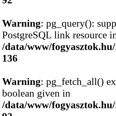
Warning
: pg_query(): supp
PostgreSQL link resource i
/data/www/fogyasztok.hu
136
Warning
: pg_fetch_all() e
boolean given in
/data/www/fogyasztok.hu