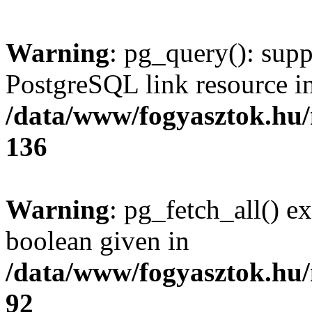
Warning
: pg_query(): supp
PostgreSQL link resource i
/data/www/fogyasztok.hu
136
Warning
: pg_fetch_all() e
boolean given in
/data/www/fogyasztok.hu
92