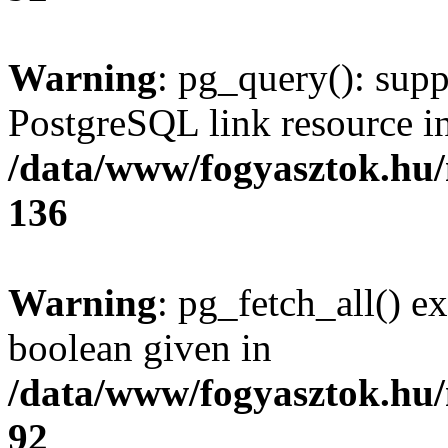
Warning
: pg_query(): supp
PostgreSQL link resource i
/data/www/fogyasztok.hu
136
Warning
: pg_fetch_all() e
boolean given in
/data/www/fogyasztok.hu
92