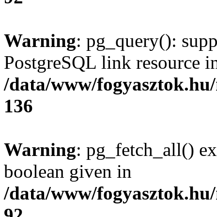
Warning
: pg_query(): supp
PostgreSQL link resource i
/data/www/fogyasztok.hu
136
Warning
: pg_fetch_all() e
boolean given in
/data/www/fogyasztok.hu
92