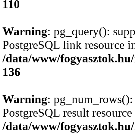
110
Warning
: pg_query(): supp
PostgreSQL link resource i
/data/www/fogyasztok.hu
136
Warning
: pg_num_rows(): 
PostgreSQL result resource 
/data/www/fogyasztok.hu