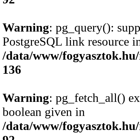
Warning
: pg_query(): supp
PostgreSQL link resource i
/data/www/fogyasztok.hu
136
Warning
: pg_fetch_all() e
boolean given in
/data/www/fogyasztok.hu
92