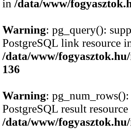
in
/data/www/fogyasztok.h
Warning
: pg_query(): supp
PostgreSQL link resource i
/data/www/fogyasztok.hu
136
Warning
: pg_num_rows(): 
PostgreSQL result resource 
/data/www/fogyasztok.hu