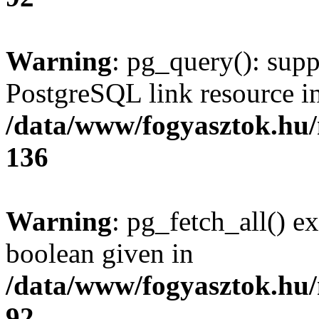
Warning
: pg_query(): supp
PostgreSQL link resource i
/data/www/fogyasztok.hu
136
Warning
: pg_fetch_all() e
boolean given in
/data/www/fogyasztok.hu
92