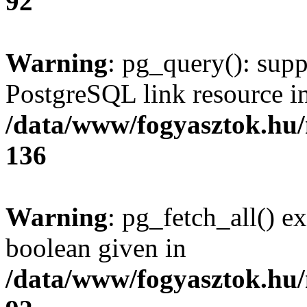
92
Warning
: pg_query(): supp
PostgreSQL link resource i
/data/www/fogyasztok.hu
136
Warning
: pg_fetch_all() e
boolean given in
/data/www/fogyasztok.hu