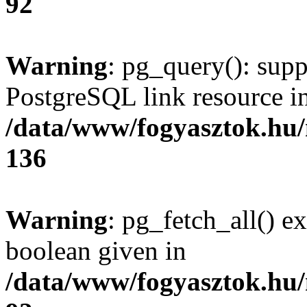
92
Warning
: pg_query(): supp
PostgreSQL link resource i
/data/www/fogyasztok.hu
136
Warning
: pg_fetch_all() e
boolean given in
/data/www/fogyasztok.hu