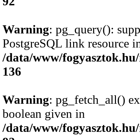
92
Warning
: pg_query(): supp
PostgreSQL link resource i
/data/www/fogyasztok.hu
136
Warning
: pg_fetch_all() e
boolean given in
/data/www/fogyasztok.hu