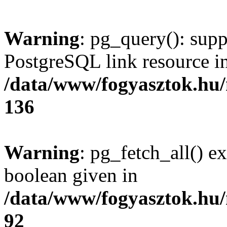
Warning
: pg_query(): supp
PostgreSQL link resource i
/data/www/fogyasztok.hu
136
Warning
: pg_fetch_all() e
boolean given in
/data/www/fogyasztok.hu
92