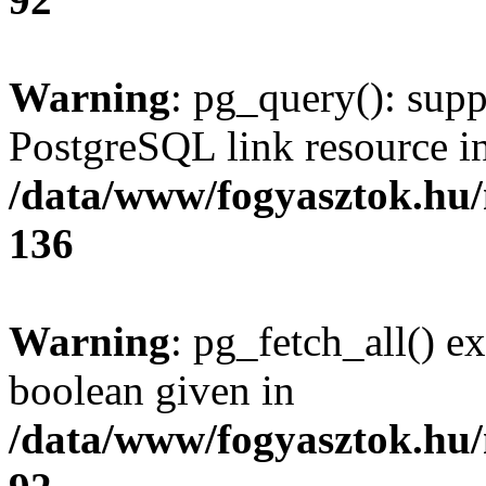
Warning
: pg_query(): supp
PostgreSQL link resource i
/data/www/fogyasztok.hu
136
Warning
: pg_fetch_all() e
boolean given in
/data/www/fogyasztok.hu