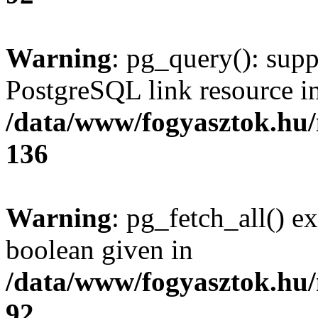
Warning
: pg_query(): supp
PostgreSQL link resource i
/data/www/fogyasztok.hu
136
Warning
: pg_fetch_all() e
boolean given in
/data/www/fogyasztok.hu
92