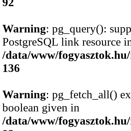
92
Warning
: pg_query(): supp
PostgreSQL link resource i
/data/www/fogyasztok.hu
136
Warning
: pg_fetch_all() e
boolean given in
/data/www/fogyasztok.hu