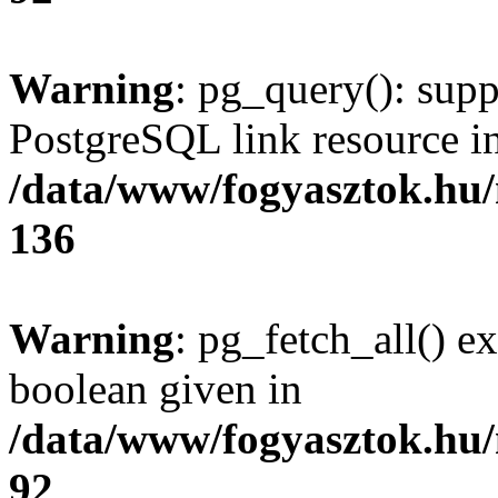
Warning
: pg_query(): supp
PostgreSQL link resource i
/data/www/fogyasztok.hu
136
Warning
: pg_fetch_all() e
boolean given in
/data/www/fogyasztok.hu
92