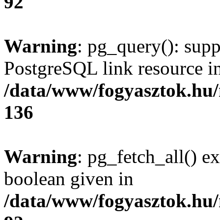
92
Warning
: pg_query(): supp
PostgreSQL link resource i
/data/www/fogyasztok.hu
136
Warning
: pg_fetch_all() e
boolean given in
/data/www/fogyasztok.hu