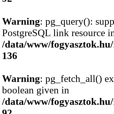
Warning
: pg_query(): supp
PostgreSQL link resource i
/data/www/fogyasztok.hu
136
Warning
: pg_fetch_all() e
boolean given in
/data/www/fogyasztok.hu
92