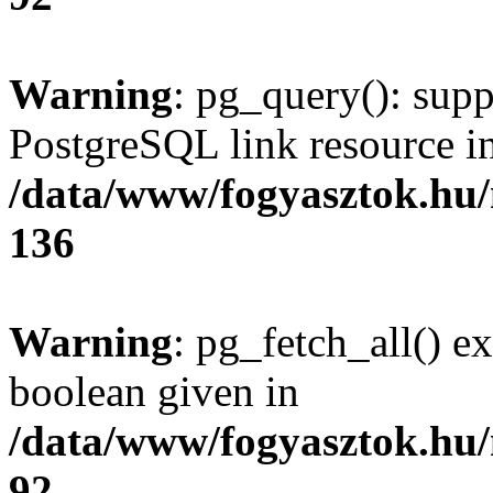
Warning
: pg_query(): supp
PostgreSQL link resource i
/data/www/fogyasztok.hu
136
Warning
: pg_fetch_all() e
boolean given in
/data/www/fogyasztok.hu
92