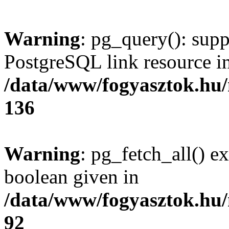
Warning
: pg_query(): supp
PostgreSQL link resource i
/data/www/fogyasztok.hu
136
Warning
: pg_fetch_all() e
boolean given in
/data/www/fogyasztok.hu
92