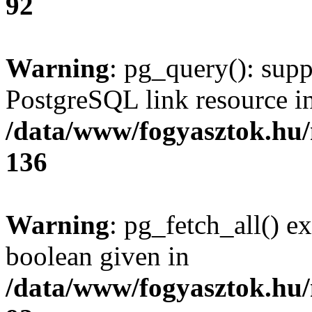
92
Warning
: pg_query(): supp
PostgreSQL link resource i
/data/www/fogyasztok.hu
136
Warning
: pg_fetch_all() e
boolean given in
/data/www/fogyasztok.hu