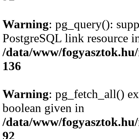
Warning
: pg_query(): supp
PostgreSQL link resource i
/data/www/fogyasztok.hu
136
Warning
: pg_fetch_all() e
boolean given in
/data/www/fogyasztok.hu
92