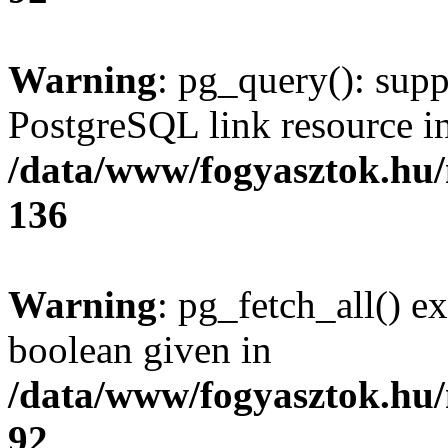
Warning
: pg_query(): supp
PostgreSQL link resource i
/data/www/fogyasztok.hu
136
Warning
: pg_fetch_all() e
boolean given in
/data/www/fogyasztok.hu
92