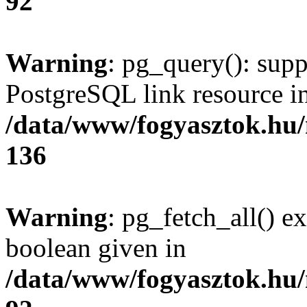
92
Warning
: pg_query(): supp
PostgreSQL link resource i
/data/www/fogyasztok.hu
136
Warning
: pg_fetch_all() e
boolean given in
/data/www/fogyasztok.hu