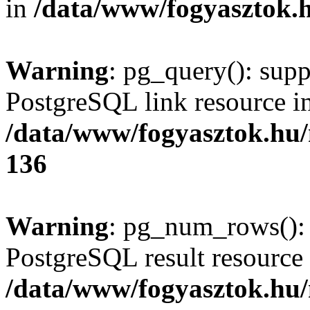
in
/data/www/fogyasztok.h
Warning
: pg_query(): supp
PostgreSQL link resource i
/data/www/fogyasztok.hu
136
Warning
: pg_num_rows(): 
PostgreSQL result resource 
/data/www/fogyasztok.hu