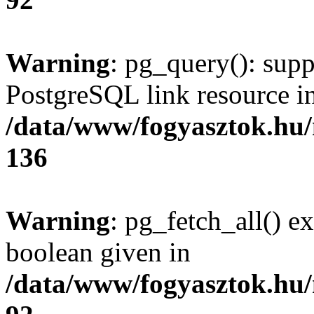
Warning
: pg_query(): supp
PostgreSQL link resource i
/data/www/fogyasztok.hu
136
Warning
: pg_fetch_all() e
boolean given in
/data/www/fogyasztok.hu