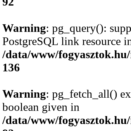
92
Warning
: pg_query(): supp
PostgreSQL link resource i
/data/www/fogyasztok.hu
136
Warning
: pg_fetch_all() e
boolean given in
/data/www/fogyasztok.hu