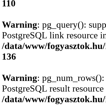
110
Warning
: pg_query(): supp
PostgreSQL link resource i
/data/www/fogyasztok.hu
136
Warning
: pg_num_rows(): 
PostgreSQL result resource 
/data/www/fogyasztok.hu