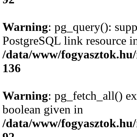
Warning
: pg_query(): supp
PostgreSQL link resource i
/data/www/fogyasztok.hu
136
Warning
: pg_fetch_all() e
boolean given in
/data/www/fogyasztok.hu
92