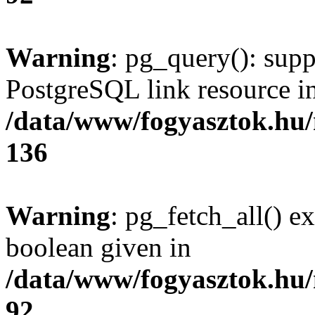
Warning
: pg_query(): supp
PostgreSQL link resource i
/data/www/fogyasztok.hu
136
Warning
: pg_fetch_all() e
boolean given in
/data/www/fogyasztok.hu
92