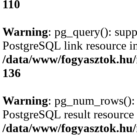
110
Warning
: pg_query(): supp
PostgreSQL link resource i
/data/www/fogyasztok.hu
136
Warning
: pg_num_rows(): 
PostgreSQL result resource 
/data/www/fogyasztok.hu