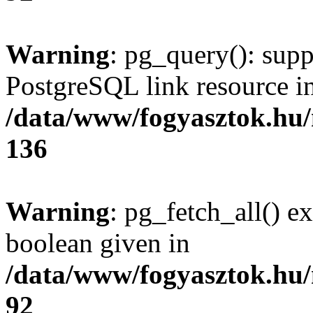
Warning
: pg_query(): supp
PostgreSQL link resource i
/data/www/fogyasztok.hu
136
Warning
: pg_fetch_all() e
boolean given in
/data/www/fogyasztok.hu
92