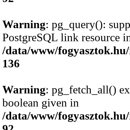
Warning
: pg_query(): supp
PostgreSQL link resource i
/data/www/fogyasztok.hu
136
Warning
: pg_fetch_all() e
boolean given in
/data/www/fogyasztok.hu
92