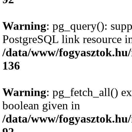
Warning
: pg_query(): supp
PostgreSQL link resource i
/data/www/fogyasztok.hu
136
Warning
: pg_fetch_all() e
boolean given in
/data/www/fogyasztok.hu
92