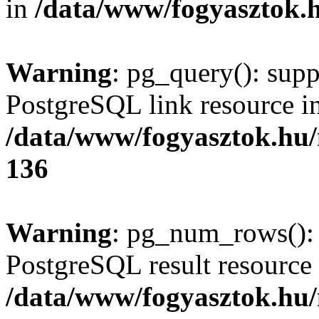
in
/data/www/fogyasztok.h
Warning
: pg_query(): supp
PostgreSQL link resource i
/data/www/fogyasztok.hu
136
Warning
: pg_num_rows(): 
PostgreSQL result resource 
/data/www/fogyasztok.hu