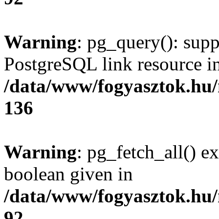
Warning
: pg_query(): supp
PostgreSQL link resource i
/data/www/fogyasztok.hu
136
Warning
: pg_fetch_all() e
boolean given in
/data/www/fogyasztok.hu
92