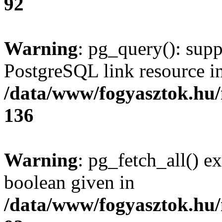
92
Warning
: pg_query(): supp
PostgreSQL link resource i
/data/www/fogyasztok.hu
136
Warning
: pg_fetch_all() e
boolean given in
/data/www/fogyasztok.hu