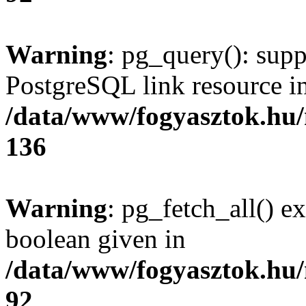
Warning
: pg_query(): supp
PostgreSQL link resource i
/data/www/fogyasztok.hu
136
Warning
: pg_fetch_all() e
boolean given in
/data/www/fogyasztok.hu
92