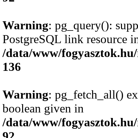
Warning
: pg_query(): supp
PostgreSQL link resource i
/data/www/fogyasztok.hu
136
Warning
: pg_fetch_all() e
boolean given in
/data/www/fogyasztok.hu
92