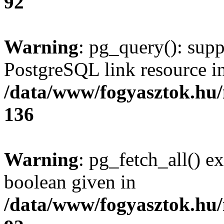
92
Warning
: pg_query(): supp
PostgreSQL link resource i
/data/www/fogyasztok.hu
136
Warning
: pg_fetch_all() e
boolean given in
/data/www/fogyasztok.hu