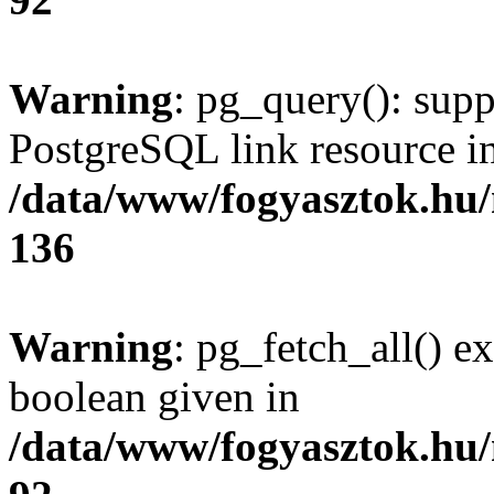
Warning
: pg_query(): supp
PostgreSQL link resource i
/data/www/fogyasztok.hu
136
Warning
: pg_fetch_all() e
boolean given in
/data/www/fogyasztok.hu