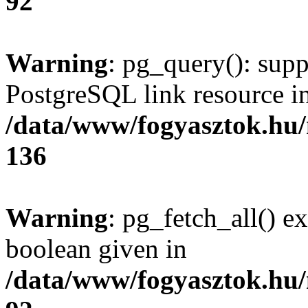
92
Warning
: pg_query(): supp
PostgreSQL link resource i
/data/www/fogyasztok.hu
136
Warning
: pg_fetch_all() e
boolean given in
/data/www/fogyasztok.hu