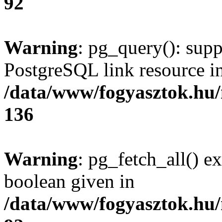
92
Warning
: pg_query(): supp
PostgreSQL link resource i
/data/www/fogyasztok.hu
136
Warning
: pg_fetch_all() e
boolean given in
/data/www/fogyasztok.hu