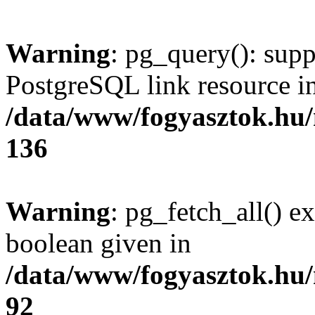
Warning
: pg_query(): supp
PostgreSQL link resource i
/data/www/fogyasztok.hu
136
Warning
: pg_fetch_all() e
boolean given in
/data/www/fogyasztok.hu
92