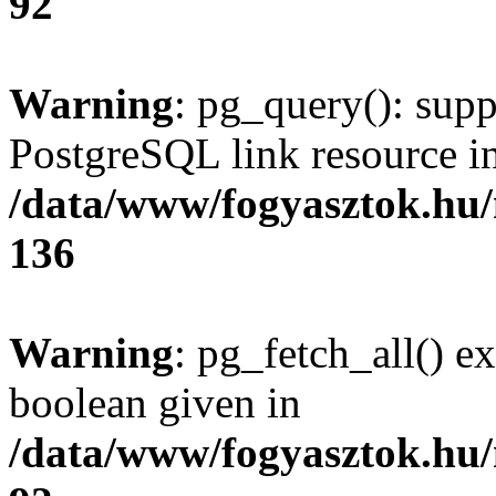
92
Warning
: pg_query(): supp
PostgreSQL link resource i
/data/www/fogyasztok.hu
136
Warning
: pg_fetch_all() e
boolean given in
/data/www/fogyasztok.hu