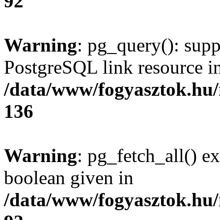
92
Warning
: pg_query(): supp
PostgreSQL link resource i
/data/www/fogyasztok.hu
136
Warning
: pg_fetch_all() e
boolean given in
/data/www/fogyasztok.hu