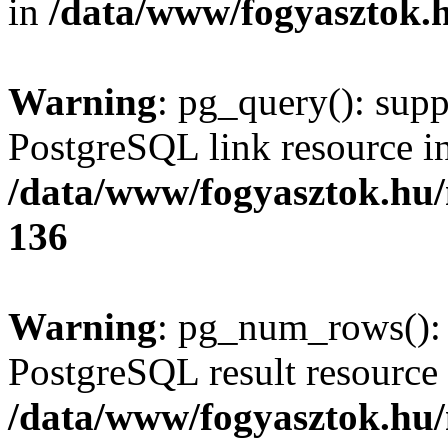
in
/data/www/fogyasztok.h
Warning
: pg_query(): supp
PostgreSQL link resource i
/data/www/fogyasztok.hu
136
Warning
: pg_num_rows(): 
PostgreSQL result resource 
/data/www/fogyasztok.hu