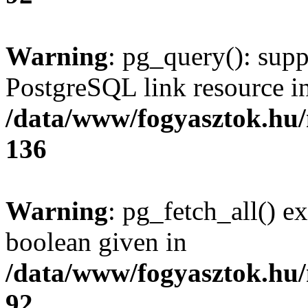
Warning
: pg_query(): supp
PostgreSQL link resource i
/data/www/fogyasztok.hu
136
Warning
: pg_fetch_all() e
boolean given in
/data/www/fogyasztok.hu
92