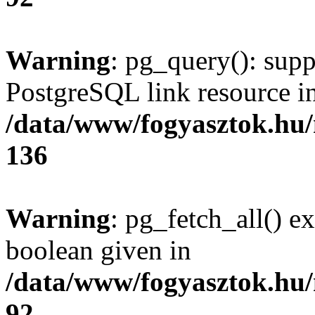
Warning
: pg_query(): supp
PostgreSQL link resource i
/data/www/fogyasztok.hu
136
Warning
: pg_fetch_all() e
boolean given in
/data/www/fogyasztok.hu
92