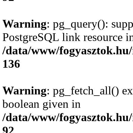
Warning
: pg_query(): supp
PostgreSQL link resource i
/data/www/fogyasztok.hu
136
Warning
: pg_fetch_all() e
boolean given in
/data/www/fogyasztok.hu
92