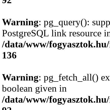
Warning
: pg_query(): supp
PostgreSQL link resource i
/data/www/fogyasztok.hu
136
Warning
: pg_fetch_all() e
boolean given in
/data/www/fogyasztok.hu