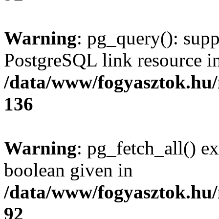
Warning
: pg_query(): supp
PostgreSQL link resource i
/data/www/fogyasztok.hu
136
Warning
: pg_fetch_all() e
boolean given in
/data/www/fogyasztok.hu
92