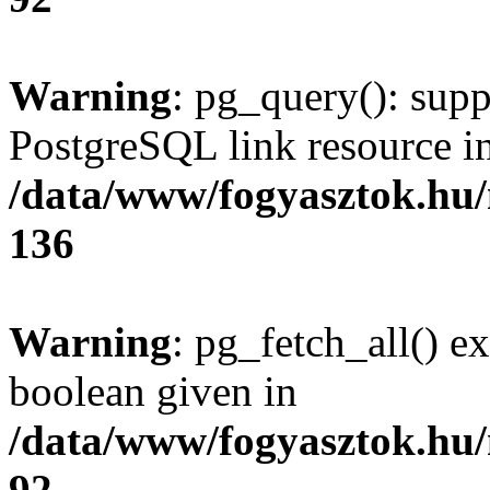
Warning
: pg_query(): supp
PostgreSQL link resource i
/data/www/fogyasztok.hu
136
Warning
: pg_fetch_all() e
boolean given in
/data/www/fogyasztok.hu
92