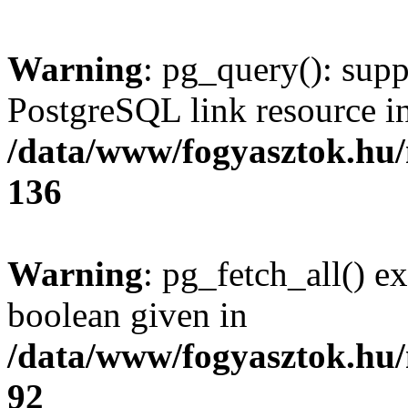
Warning
: pg_query(): supp
PostgreSQL link resource i
/data/www/fogyasztok.hu
136
Warning
: pg_fetch_all() e
boolean given in
/data/www/fogyasztok.hu
92