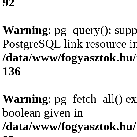
92
Warning
: pg_query(): supp
PostgreSQL link resource i
/data/www/fogyasztok.hu
136
Warning
: pg_fetch_all() e
boolean given in
/data/www/fogyasztok.hu