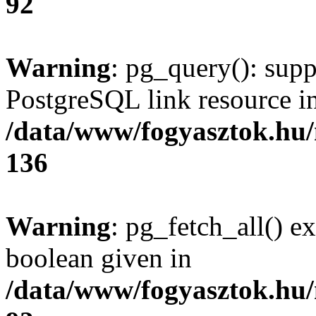
92
Warning
: pg_query(): supp
PostgreSQL link resource i
/data/www/fogyasztok.hu
136
Warning
: pg_fetch_all() e
boolean given in
/data/www/fogyasztok.hu