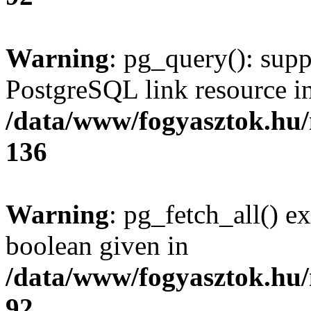
Warning
: pg_query(): supp
PostgreSQL link resource i
/data/www/fogyasztok.hu
136
Warning
: pg_fetch_all() e
boolean given in
/data/www/fogyasztok.hu
92