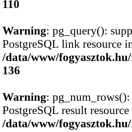
110
Warning
: pg_query(): supp
PostgreSQL link resource i
/data/www/fogyasztok.hu
136
Warning
: pg_num_rows(): 
PostgreSQL result resource 
/data/www/fogyasztok.hu