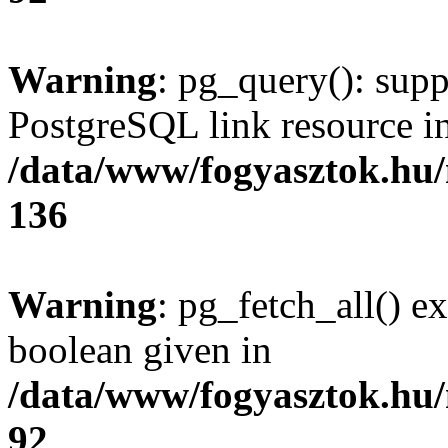
Warning
: pg_query(): supp
PostgreSQL link resource i
/data/www/fogyasztok.hu
136
Warning
: pg_fetch_all() e
boolean given in
/data/www/fogyasztok.hu
92