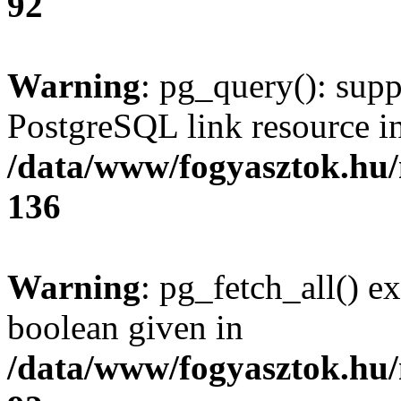
92
Warning
: pg_query(): supp
PostgreSQL link resource i
/data/www/fogyasztok.hu
136
Warning
: pg_fetch_all() e
boolean given in
/data/www/fogyasztok.hu