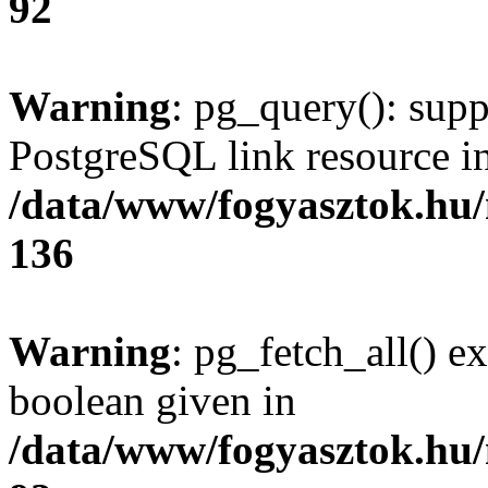
92
Warning
: pg_query(): supp
PostgreSQL link resource i
/data/www/fogyasztok.hu
136
Warning
: pg_fetch_all() e
boolean given in
/data/www/fogyasztok.hu