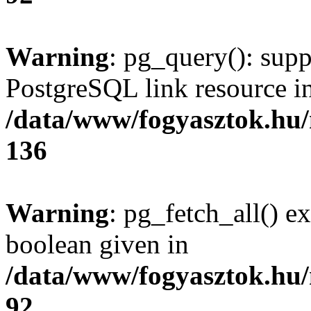
Warning
: pg_query(): supp
PostgreSQL link resource i
/data/www/fogyasztok.hu
136
Warning
: pg_fetch_all() e
boolean given in
/data/www/fogyasztok.hu
92