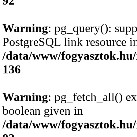
92
Warning
: pg_query(): supp
PostgreSQL link resource i
/data/www/fogyasztok.hu
136
Warning
: pg_fetch_all() e
boolean given in
/data/www/fogyasztok.hu