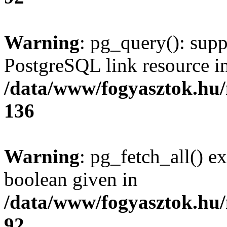
Warning
: pg_query(): supp
PostgreSQL link resource i
/data/www/fogyasztok.hu
136
Warning
: pg_fetch_all() e
boolean given in
/data/www/fogyasztok.hu
92