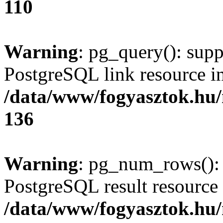
110
Warning
: pg_query(): supp
PostgreSQL link resource i
/data/www/fogyasztok.hu
136
Warning
: pg_num_rows(): 
PostgreSQL result resource 
/data/www/fogyasztok.hu