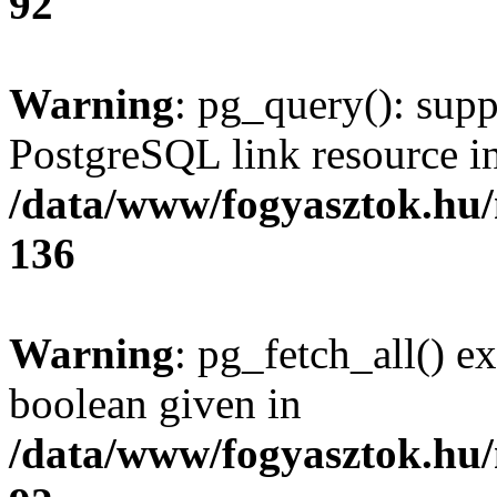
92
Warning
: pg_query(): supp
PostgreSQL link resource i
/data/www/fogyasztok.hu
136
Warning
: pg_fetch_all() e
boolean given in
/data/www/fogyasztok.hu