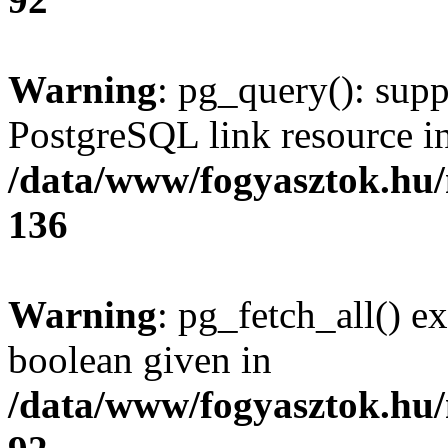
Warning
: pg_query(): supp
PostgreSQL link resource i
/data/www/fogyasztok.hu
136
Warning
: pg_fetch_all() e
boolean given in
/data/www/fogyasztok.hu