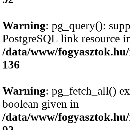
Warning
: pg_query(): supp
PostgreSQL link resource i
/data/www/fogyasztok.hu
136
Warning
: pg_fetch_all() e
boolean given in
/data/www/fogyasztok.hu
92