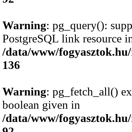
Warning
: pg_query(): supp
PostgreSQL link resource i
/data/www/fogyasztok.hu
136
Warning
: pg_fetch_all() e
boolean given in
/data/www/fogyasztok.hu
92