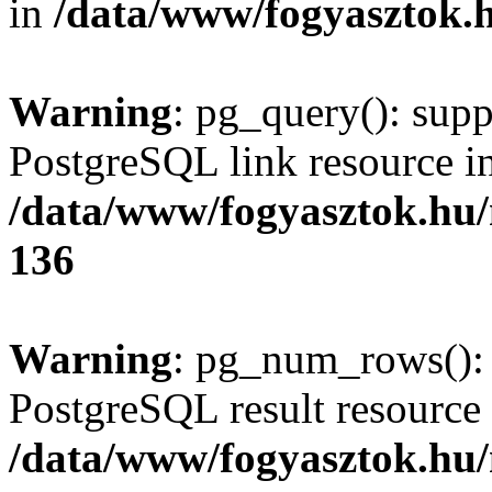
in
/data/www/fogyasztok.h
Warning
: pg_query(): supp
PostgreSQL link resource i
/data/www/fogyasztok.hu
136
Warning
: pg_num_rows(): 
PostgreSQL result resource 
/data/www/fogyasztok.hu