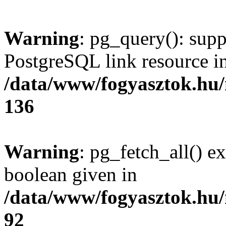
Warning
: pg_query(): supp
PostgreSQL link resource i
/data/www/fogyasztok.hu
136
Warning
: pg_fetch_all() e
boolean given in
/data/www/fogyasztok.hu
92