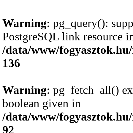
Warning
: pg_query(): supp
PostgreSQL link resource i
/data/www/fogyasztok.hu
136
Warning
: pg_fetch_all() e
boolean given in
/data/www/fogyasztok.hu
92