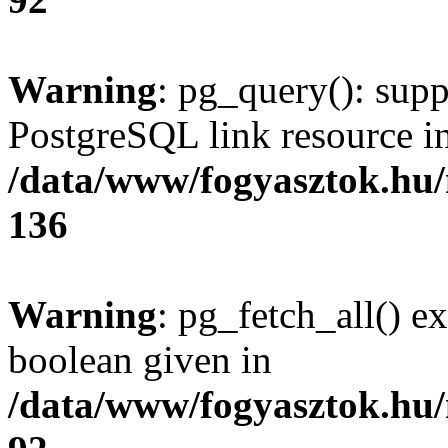
Warning
: pg_query(): supp
PostgreSQL link resource i
/data/www/fogyasztok.hu
136
Warning
: pg_fetch_all() e
boolean given in
/data/www/fogyasztok.hu