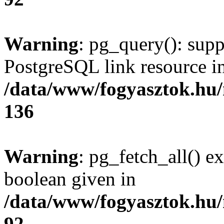
Warning
: pg_query(): supp
PostgreSQL link resource i
/data/www/fogyasztok.hu
136
Warning
: pg_fetch_all() e
boolean given in
/data/www/fogyasztok.hu
92