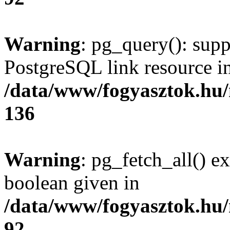
Warning
: pg_query(): supp
PostgreSQL link resource i
/data/www/fogyasztok.hu
136
Warning
: pg_fetch_all() e
boolean given in
/data/www/fogyasztok.hu
92