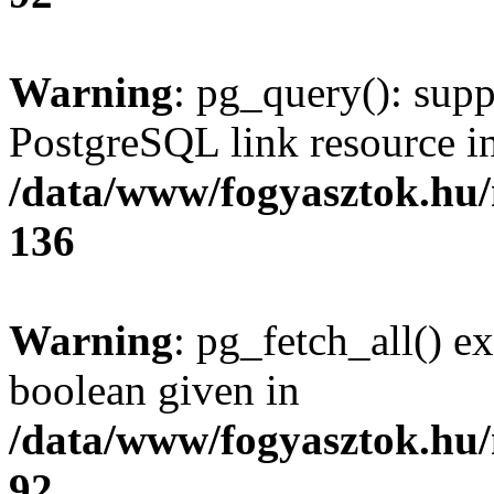
Warning
: pg_query(): supp
PostgreSQL link resource i
/data/www/fogyasztok.hu
136
Warning
: pg_fetch_all() e
boolean given in
/data/www/fogyasztok.hu
92