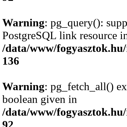
Warning
: pg_query(): supp
PostgreSQL link resource i
/data/www/fogyasztok.hu
136
Warning
: pg_fetch_all() e
boolean given in
/data/www/fogyasztok.hu
92