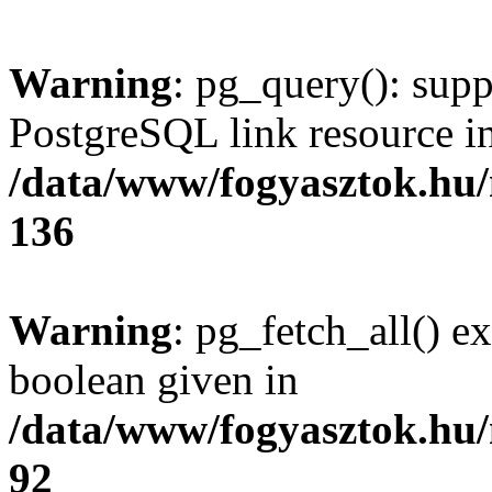
Warning
: pg_query(): supp
PostgreSQL link resource i
/data/www/fogyasztok.hu
136
Warning
: pg_fetch_all() e
boolean given in
/data/www/fogyasztok.hu
92