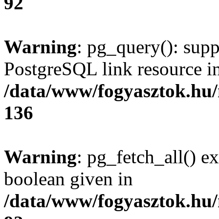
92
Warning
: pg_query(): supp
PostgreSQL link resource i
/data/www/fogyasztok.hu
136
Warning
: pg_fetch_all() e
boolean given in
/data/www/fogyasztok.hu