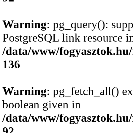
Warning
: pg_query(): supp
PostgreSQL link resource i
/data/www/fogyasztok.hu
136
Warning
: pg_fetch_all() e
boolean given in
/data/www/fogyasztok.hu
92