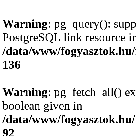
Warning
: pg_query(): supp
PostgreSQL link resource i
/data/www/fogyasztok.hu
136
Warning
: pg_fetch_all() e
boolean given in
/data/www/fogyasztok.hu
92