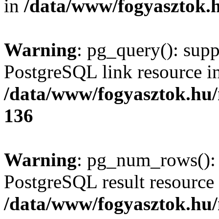
in
/data/www/fogyasztok.h
Warning
: pg_query(): supp
PostgreSQL link resource i
/data/www/fogyasztok.hu
136
Warning
: pg_num_rows(): 
PostgreSQL result resource 
/data/www/fogyasztok.hu