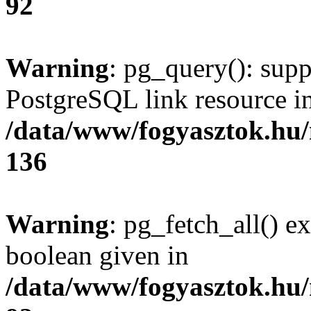
92
Warning
: pg_query(): supp
PostgreSQL link resource i
/data/www/fogyasztok.hu
136
Warning
: pg_fetch_all() e
boolean given in
/data/www/fogyasztok.hu