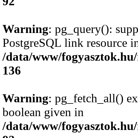
92
Warning
: pg_query(): supp
PostgreSQL link resource i
/data/www/fogyasztok.hu
136
Warning
: pg_fetch_all() e
boolean given in
/data/www/fogyasztok.hu