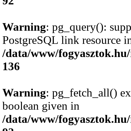
92
Warning
: pg_query(): supp
PostgreSQL link resource i
/data/www/fogyasztok.hu
136
Warning
: pg_fetch_all() e
boolean given in
/data/www/fogyasztok.hu