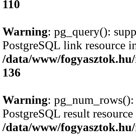
110
Warning
: pg_query(): supp
PostgreSQL link resource i
/data/www/fogyasztok.hu
136
Warning
: pg_num_rows(): 
PostgreSQL result resource 
/data/www/fogyasztok.hu