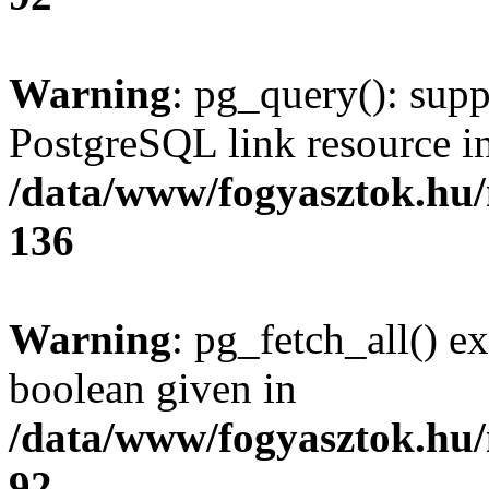
Warning
: pg_query(): supp
PostgreSQL link resource i
/data/www/fogyasztok.hu
136
Warning
: pg_fetch_all() e
boolean given in
/data/www/fogyasztok.hu
92