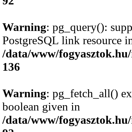
92
Warning
: pg_query(): supp
PostgreSQL link resource i
/data/www/fogyasztok.hu
136
Warning
: pg_fetch_all() e
boolean given in
/data/www/fogyasztok.hu