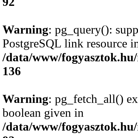
92
Warning
: pg_query(): supp
PostgreSQL link resource i
/data/www/fogyasztok.hu
136
Warning
: pg_fetch_all() e
boolean given in
/data/www/fogyasztok.hu