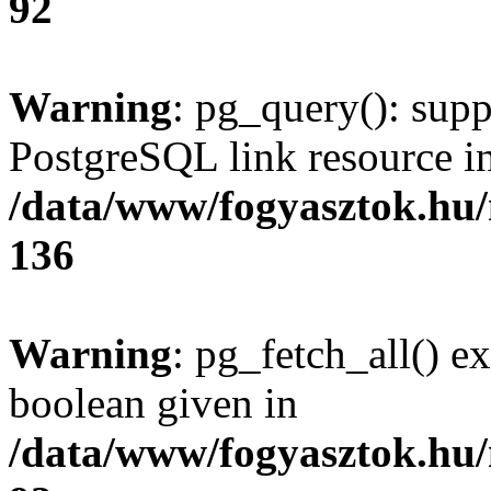
92
Warning
: pg_query(): supp
PostgreSQL link resource i
/data/www/fogyasztok.hu
136
Warning
: pg_fetch_all() e
boolean given in
/data/www/fogyasztok.hu