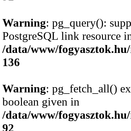
Warning
: pg_query(): supp
PostgreSQL link resource i
/data/www/fogyasztok.hu
136
Warning
: pg_fetch_all() e
boolean given in
/data/www/fogyasztok.hu
92