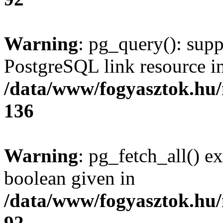
Warning
: pg_query(): supp
PostgreSQL link resource i
/data/www/fogyasztok.hu
136
Warning
: pg_fetch_all() e
boolean given in
/data/www/fogyasztok.hu
92