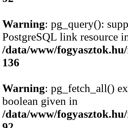
Warning
: pg_query(): supp
PostgreSQL link resource i
/data/www/fogyasztok.hu
136
Warning
: pg_fetch_all() e
boolean given in
/data/www/fogyasztok.hu
92