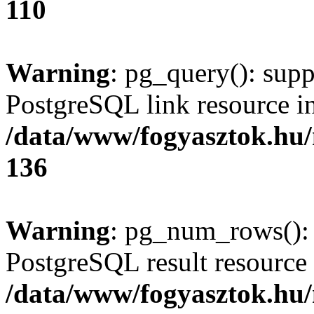
110
Warning
: pg_query(): supp
PostgreSQL link resource i
/data/www/fogyasztok.hu
136
Warning
: pg_num_rows(): 
PostgreSQL result resource 
/data/www/fogyasztok.hu