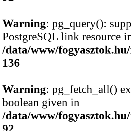
Warning
: pg_query(): supp
PostgreSQL link resource i
/data/www/fogyasztok.hu
136
Warning
: pg_fetch_all() e
boolean given in
/data/www/fogyasztok.hu
92