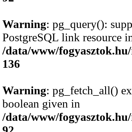
Warning
: pg_query(): supp
PostgreSQL link resource i
/data/www/fogyasztok.hu
136
Warning
: pg_fetch_all() e
boolean given in
/data/www/fogyasztok.hu
92