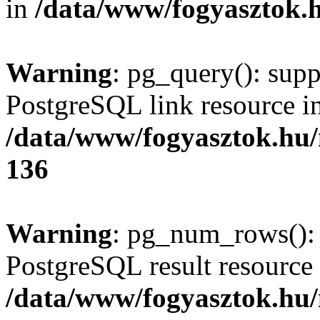
in
/data/www/fogyasztok.h
Warning
: pg_query(): supp
PostgreSQL link resource i
/data/www/fogyasztok.hu
136
Warning
: pg_num_rows(): 
PostgreSQL result resource 
/data/www/fogyasztok.hu