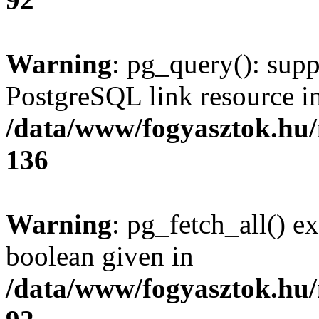
Warning
: pg_query(): supp
PostgreSQL link resource i
/data/www/fogyasztok.hu
136
Warning
: pg_fetch_all() e
boolean given in
/data/www/fogyasztok.hu