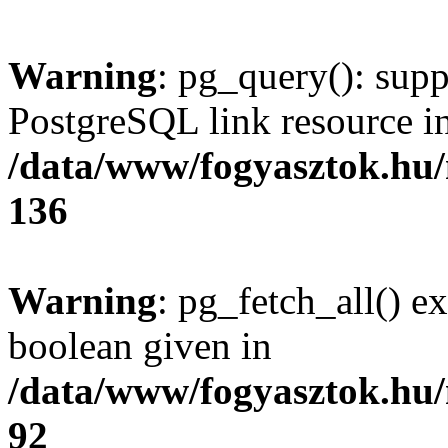
Warning
: pg_query(): supp
PostgreSQL link resource i
/data/www/fogyasztok.hu
136
Warning
: pg_fetch_all() e
boolean given in
/data/www/fogyasztok.hu
92