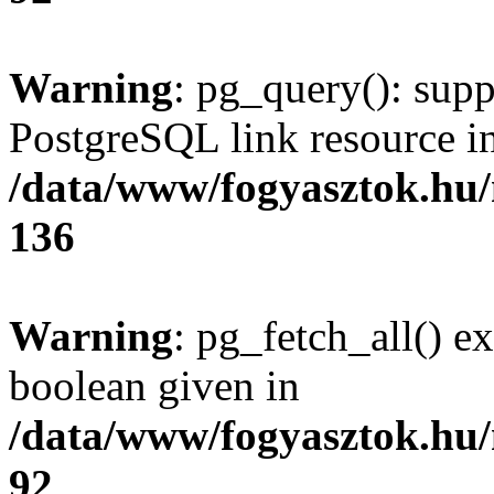
Warning
: pg_query(): supp
PostgreSQL link resource i
/data/www/fogyasztok.hu
136
Warning
: pg_fetch_all() e
boolean given in
/data/www/fogyasztok.hu
92