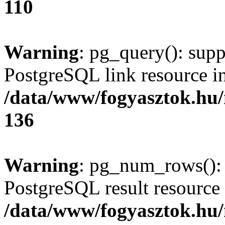
110
Warning
: pg_query(): supp
PostgreSQL link resource i
/data/www/fogyasztok.hu
136
Warning
: pg_num_rows(): 
PostgreSQL result resource 
/data/www/fogyasztok.hu