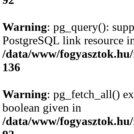
Warning
: pg_query(): supp
PostgreSQL link resource i
/data/www/fogyasztok.hu
136
Warning
: pg_fetch_all() e
boolean given in
/data/www/fogyasztok.hu