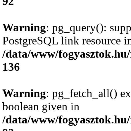
92
Warning
: pg_query(): supp
PostgreSQL link resource i
/data/www/fogyasztok.hu
136
Warning
: pg_fetch_all() e
boolean given in
/data/www/fogyasztok.hu