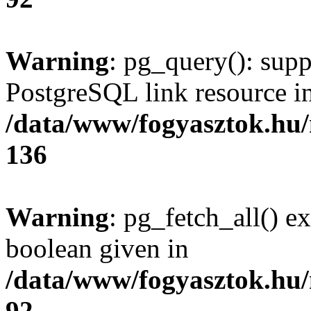
Warning
: pg_query(): supp
PostgreSQL link resource i
/data/www/fogyasztok.hu
136
Warning
: pg_fetch_all() e
boolean given in
/data/www/fogyasztok.hu
92