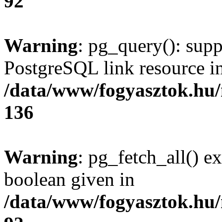
92
Warning
: pg_query(): supp
PostgreSQL link resource i
/data/www/fogyasztok.hu
136
Warning
: pg_fetch_all() e
boolean given in
/data/www/fogyasztok.hu