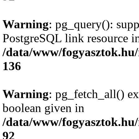
Warning
: pg_query(): supp
PostgreSQL link resource i
/data/www/fogyasztok.hu
136
Warning
: pg_fetch_all() e
boolean given in
/data/www/fogyasztok.hu
92