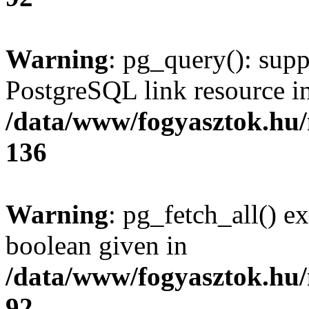
Warning
: pg_query(): supp
PostgreSQL link resource i
/data/www/fogyasztok.hu
136
Warning
: pg_fetch_all() e
boolean given in
/data/www/fogyasztok.hu
92