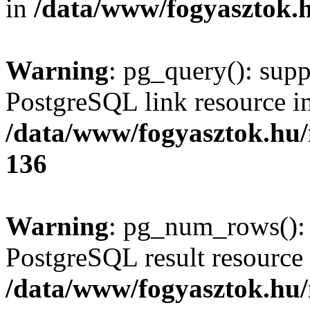
in
/data/www/fogyasztok.h
Warning
: pg_query(): supp
PostgreSQL link resource i
/data/www/fogyasztok.hu
136
Warning
: pg_num_rows(): 
PostgreSQL result resource 
/data/www/fogyasztok.hu