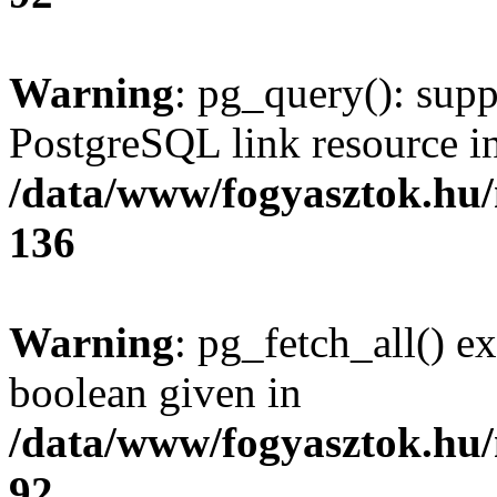
Warning
: pg_query(): supp
PostgreSQL link resource i
/data/www/fogyasztok.hu
136
Warning
: pg_fetch_all() e
boolean given in
/data/www/fogyasztok.hu
92