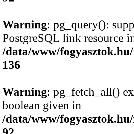
Warning
: pg_query(): supp
PostgreSQL link resource i
/data/www/fogyasztok.hu
136
Warning
: pg_fetch_all() e
boolean given in
/data/www/fogyasztok.hu
92