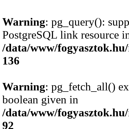
Warning
: pg_query(): supp
PostgreSQL link resource i
/data/www/fogyasztok.hu
136
Warning
: pg_fetch_all() e
boolean given in
/data/www/fogyasztok.hu
92