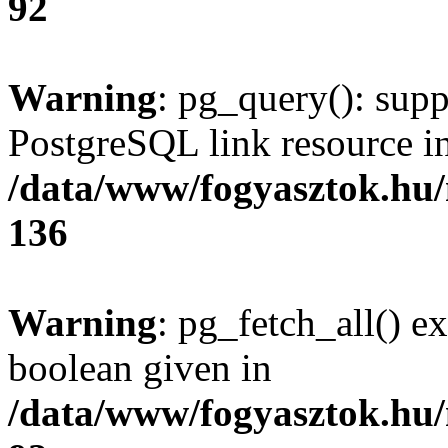
92
Warning
: pg_query(): supp
PostgreSQL link resource i
/data/www/fogyasztok.hu
136
Warning
: pg_fetch_all() e
boolean given in
/data/www/fogyasztok.hu