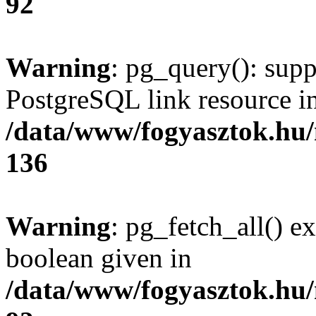
92
Warning
: pg_query(): supp
PostgreSQL link resource i
/data/www/fogyasztok.hu
136
Warning
: pg_fetch_all() e
boolean given in
/data/www/fogyasztok.hu